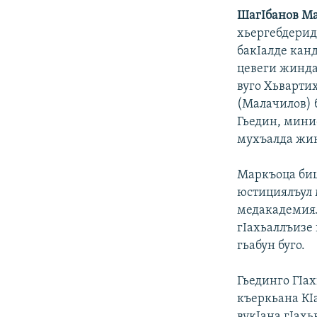
ШагIбанов М
хьергебдерид
бакIалде кан
цевеги жинда
вуго Хьвартих
(Малачилов) б
Гьедин, мини
мухъалда жин
Маркъоца биц
юстициялъул 
медакадемиял
гIахьаллъизе
гьабун буго.
Гьединго ГIа
къеркьана КI
вукIана гIах