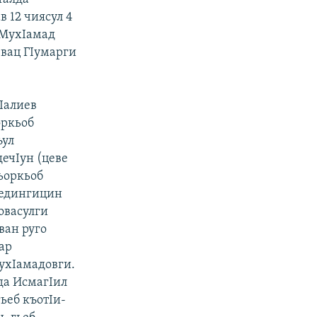
 12 чиясул 4
в МухIамад
 вац ГIумарги
Iалиев
оркьоб
ъул
дечIун (цеве
ьоркьоб
ьедингицин
овасулги
ван руго
ар
ухIамадовги.
да ИсмагIил
ьеб къотIи-