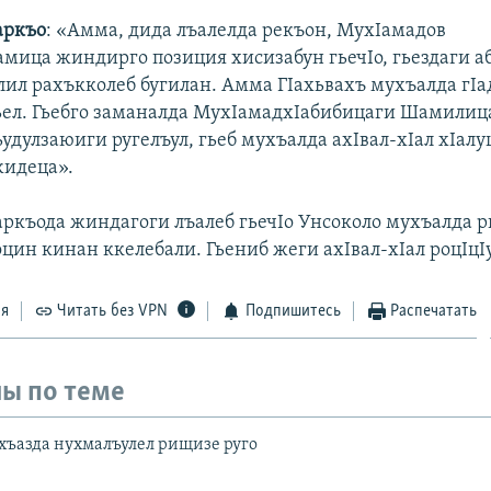
аркъо
: «Амма, дида лъалелда рекъон, МухIамадов
мица жиндирго позиция хисизабун гьечIо, гьездаги аб
л рахъкколеб бугилан. Амма ГIахьвахъ мухъалда гI
гьел. Гьебго заманалда МухIамадхIабибицаги Шамилиц
ьудулзаюиги ругелъул, гьеб мухъалда ахIвал-хIал хIал
жидеца».
ркъода жиндагоги лъалеб гьечIо Унсоколо мухъалда 
цин кинан ккелебали. Гьениб жеги ахIвал-хIал роцIцIу
ся
Читать без VPN
Подпишитесь
Распечатать
ы по теме
хъазда нухмалъулел рищизе руго