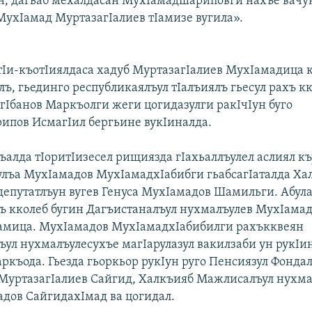
н, дагьаб мехалдасан МухIамадшариповги нахъе вачун
МухIамад МуртазагIалиев тIамизе вугила».
тIи-къотIиялдаса хадуб МуртазагIалиев МухIамадица 
ъ, гьединго республикаялъул тIалъиялъ гьесул рахъ к
гIбанов Маркъолги жеги цогидазулги ракIчIун буго
пов ИсмагIил бергьине вукIиналда.
ъалда тIоритIизесел рищиязда гIахьаллъулел аслиял къ
улъа МухIамадов МухIамадхIабибги гьабсагIаталда Ха
епутатлъун вугев Генуса МухIамадов Шамильги. Абул
 кколеб бугин Дагъистаналъул нухмалъулев МухIама
амица. МухIамадов МухIамадхIабибилги рахъкквеян
ъул нухмалъулесухъе магIарулазул вакилзаби ун рукIин
ркъода. Гьезда гьоркьор рукIун руго Пенсиязул Фонда
МуртазагIалиев Сайгид, Халкъияб Мажлисалъул нухма
адов СайгидахIмад ва цогидал.