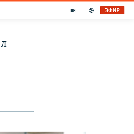
ЭФИР
ел