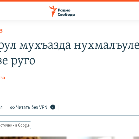
З
рул мухъазда нухмалъул
е руго
ева
ся
Читать без VPN
сточник в Google