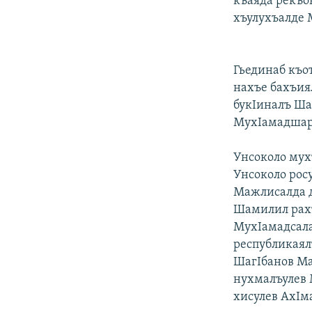
къаяда рекъо
хъулухъалде 
Гьединаб къо
нахъе бахъиял
букIиналъ Ша
МухIамадшари
Унсоколо мух
Унсоколо рос
Мажлисалда д
Шамилил рахъ
МухIамадсал
республикаял
ШагIбанов Ма
нухмалъулев 
хисулев АхIм