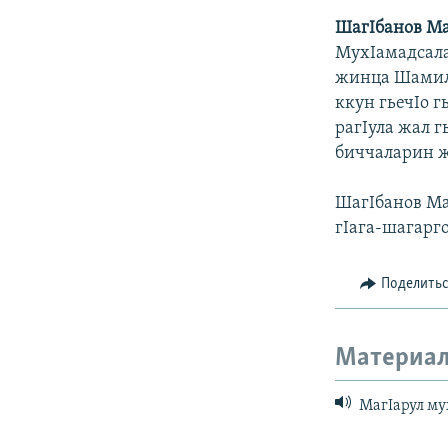
ШагIбанов М
МухIамадсала
жинца Шамили
ккун гьечIо 
рагIула жал г
биччаларин 
ШагIбанов Ма
гIага-шагарго
Поделить
Материал
МагIарул му