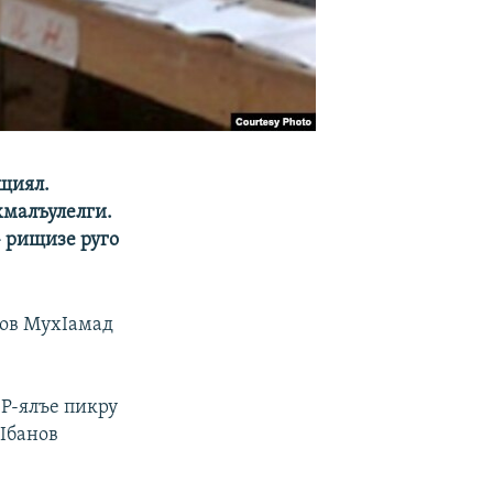
ищиял.
хмалъулелги.
– рищизе руго
дов МухIамад
ЭР-ялъе пикру
гIбанов