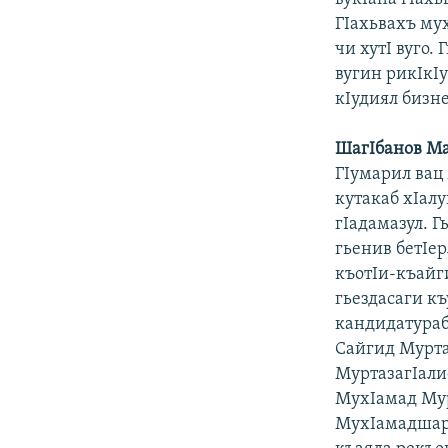
ГIахьвахъ му
чи хутI вуго.
вугин рикIкIу
кIудиял бизн
ШагIбанов М
ГIумарил вац
кутакаб хIалу
гIадамазул. Г
гьенив бетIе
къотIи-къайг
гьездасаги к
кандидатураб
Сайгид Мурта
МуртазагIали
МухIамад Мур
МухIамадшарип