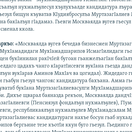
хъалъул нухмалъулесул хъулухъалде кандидатура лъурав
 Гьезул бищун къуватав КIудиябросулъа МуртазагIалие
на бакIалъул гIадамаз. Гьевги Москваялда вугев гьесул
есменал ккола.
аркъо:
«Москваялда вугев бечедав бизнесмен Муртазаг
 МухIамадидаги МухIамадшарипов ИсмагIилидаги гь
цен букIинилан ракIчIей бугоан гьанжелъагIан бакIал
ьелдаго цадахъ чанго кIаратIисевги вукIана гьезда дан
рлъун вукIарав Аминов МахIач ва цогидал). Жидедаго г
и гьабун гьезул чангояс кандидатура бахъана. Амма г
ъуватаб букIана МуртазагIалиевасулги МухIамадшарип
и. Дихъе щварал баяназда рекъон, Москваялда дандчI
загIалиевги (Пенсиязул фондалъул нухмалъулев), ГIум
евги, республикаялъул нухмалъулев МухIамадсалам М
тазагIалиевас кандидатураги нахъе босун гьаб нухал
ов бергьине тезе къотIи ккун буго гьезул. Гьединго г