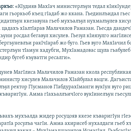
аркъо:
«КIудияв МахIач министерлъун тедал кIикIунд
аги гьоркьоб къец гIадаб жо ккана. Гьединлъидал гье
дидатлъун ккезавуна гьеб мухъалъул нухмалъулев хису
 цадахъ хIалтIарав Малачилов Рамазан. Гьесда дандеч
ьуни росдал бегавул хисулев. Гьезул кIиязулго магIлис
ергьуневлъи ракIчIараб жо буго. Гьев вуго МахIачил б
стерлъун тIамун хадубги, МухIамадовас щула гьабулеб 
дир бугеб къуватги ресалги».
унев МагIлиса Малачилов Рамазан ккола республикая
министр хисулев Малачилов ХIайбулал вацги. Дагъист
ъул ректор ГIусманов ГIабдурахIманги вукIун вуго р
 къваригIун. Амма гIахьаллъичIого вукIинелъун гьесул
хьвахъ мухъалда жидер росуцояв ккезе къваригIун гIез
аратIа росулъа чагIи. Амма ахирисеб нухалдаги гьеб х
ьвалазул вакил – МухIамадшарипов ИсмагIил. ГьабсагIа