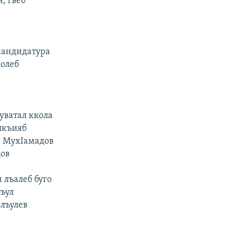
, гьеб
кандидатура
колеб
уватал ккола
лкъияб
а МухIамадов
дов
 лъалеб буго
лъул
лъулев