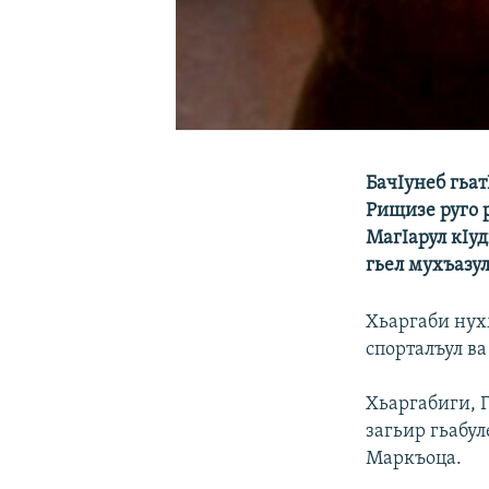
БачIунеб гьат
Рищизе руго 
МагIарул кIуд
гьел мухъазу
Хьаргаби нух
спорталъул в
Хьаргабиги, Г
загьир гьабул
Маркъоца.