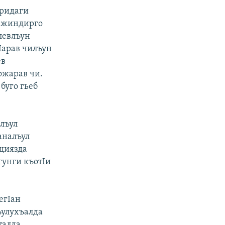
еридаги
с жиндирго
левлъун
Iарав чилъун
ев
ожарав чи.
буго гьеб
лъул
аналъул
ищиязда
гунги къотIи
егIан
ъулухъалда
талда