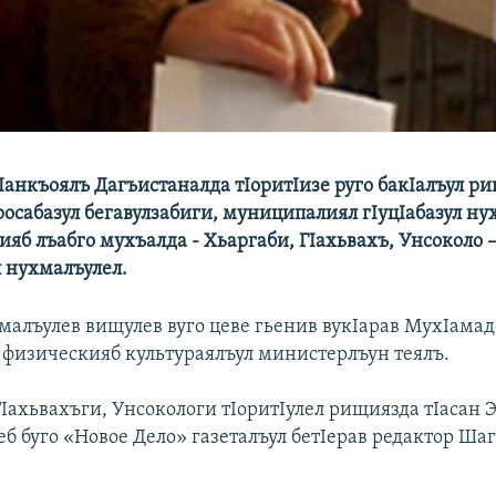
Iанкъоялъ Дагъистаналда тIоритIизе руго бакIалъул р
росабазул бегавулзабиги, муниципалиял гIуцIабазул ну
ияб лъабго мухъалда - Хьаргаби, ГIахьвахъ, Унсоколо 
л нухмалъулел.
малъулев вищулев вуго цеве гьенив вукIарав МухIама
а физическияб культураялъул министерлъун теялъ.
Iахьвахъги, Унсокологи тIоритIулел рищиязда тIасан 
еб буго «Новое Дело» газеталъул бетIерав редактор Ша