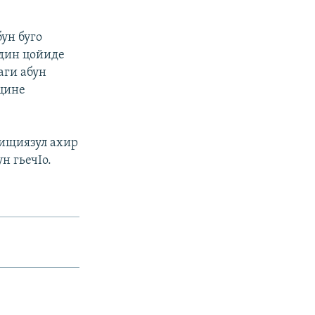
ун буго
адин цойиде
аги абун
уцине
рищиязул ахир
н гьечIо.