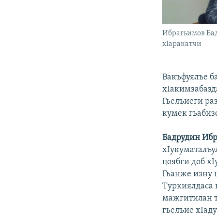
Ибрагьимов Ба
хIаракатчи
Вакъфуялъе б
хIакимзабазда
Гьелъиеги ра
кумек гьабиз
Бадрудин Ибр
хIукуматалъул
цоябги доб х
Гьанже изну 
Туркиялдаса 
мажгитилан т
гьелъие хIад