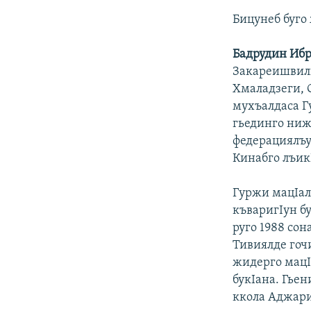
Бицунеб буго
Бадрудин Ибр
Закареишвили
Хмаладзеги, 
мухъалдаса Г
гьединго ниж
федерациялъул
Кинабго лъикI
Гуржи мацIал
къваригIун бу
руго 1988 со
Тивиялде гочи
жидерго мацI
букIана. Гье
ккола Аджария