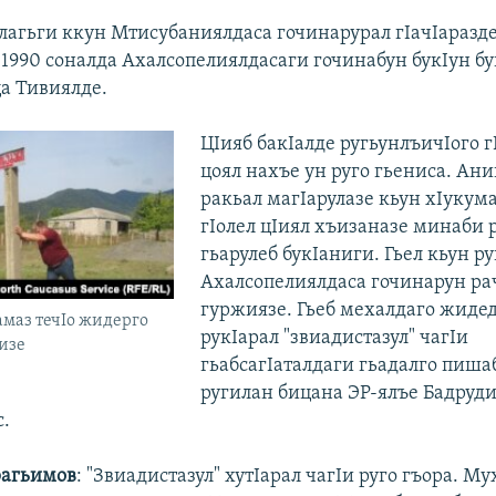
алагьги ккун Мтисубаниялдаса гочинарурал гIачIаразде
 1990 соналда Ахалсопелиялдасаги гочинабун букIун бу
а Тивиялде.
ЦIияб бакIалде ругьунлъичIого г
цоял нахъе ун руго гьениса. Ани
ракьал магIарулазе кьун хIукума
гIолел цIиял хъизаназе минаби 
гьарулеб букIаниги. Гьел кьун ру
Ахалсопелиялдаса гочинарун ра
гуржиязе. Гьеб мехалдаго жидед
амаз течIо жидерго
рукIарал "звиадистазул" чагIи
сизе
гьабсагIаталдаги гьадалго пиша
ругилан бицана ЭР-ялъе Бадруд
.
рагьимов
: "Звиадистазул" хутIарал чагIи руго гъора. М