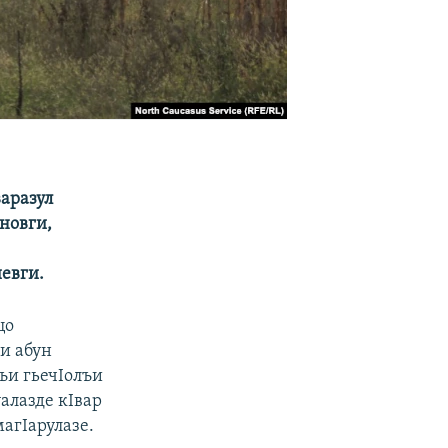
варазул
новги,
евги.
цо
и абун
ъи гьечIолъи
уалазде кIвар
агIарулазе.