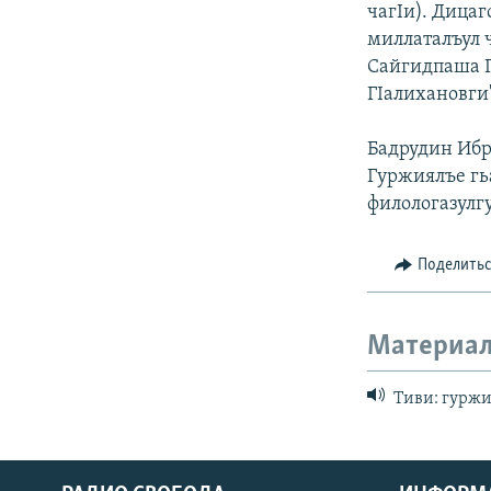
чагIи). Дицаг
миллаталъул 
Сайгидпаша Г
ГIалихановги
Бадрудин Ибр
Гуржиялъе гь
филологазулг
Поделить
Материал
Тиви: гуржи