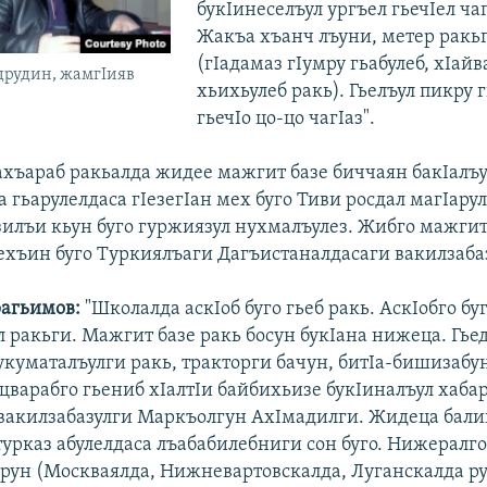
букIинеселъул ургъел гьечIел чаг
Жакъа хъанч лъуни, метер ракьг
(гIадамаз гIумру гьабулеб, хIай
друдин, жамгIияв
хьихьулеб ракь). Гьелъул пикру 
гьечIо цо-цо чагIаз".
ахъараб ракьалда жидее мажгит базе биччаян бакIалъ
 гьарулелдаса гIезегIан мех буго Тиви росдал магIарул
зилъи кьун буго гуржиязул нухмалъулез. Жибго мажгит
ехъин буго Туркиялъаги Дагъистаналдасаги вакилзаба
агьимов:
"Школалда аскIоб буго гьеб ракь. АскIобго бу
 ракьги. Мажгит базе ракь босун букIана нижеца. Гье
Iукуматалъулги ракь, тракторги бачун, битIа-бишизабу
щварабго гьениб хIалтIи байбихьизе букIиналъул хабар
вакилзабазулги Маркъолгун АхIмадилги. Жидеца бали
урказ абулелдаса лъабабилебниги сон буго. Нижералго
урун (Москваялда, Нижневартовскалда, Луганскалда ру