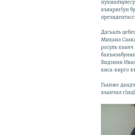
нухмалъулесу
къваригIун бу
президентасги
Дагьалъ цебе
Михаил Саака
росулъ хъанч 
бахъизабунин
Бидзини Иван
киса-кирго хъ
Гьанже дандч
хъанчал гIицI