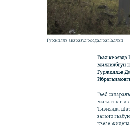
Гуржиялъ аваразул росдал рагIаллъи
Гьал къоязда 
миллиябгун к
Гуржиялъа Да
Ибрагьимовги
Гьеб сапаралъ
миллатчагIаз
Тивиялда цIа
загьир гьабун
кьезе жидеца