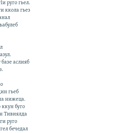
Iи руго гьел.
и ккола гьез
ванал
гьабулеб
ул
азул.
 базе аслияб
з.
го
дин гьеб
на нижеца.
 ккун буго
н Тивиялда
ги руго
гел бечедал