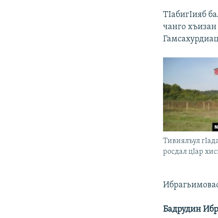
ТIабигIияб б
чанго хъизан
Гамсахурдиац
Тивиялъул гIад
росдал цIар хи
Ибрагьимовас
Бадрудин Иб