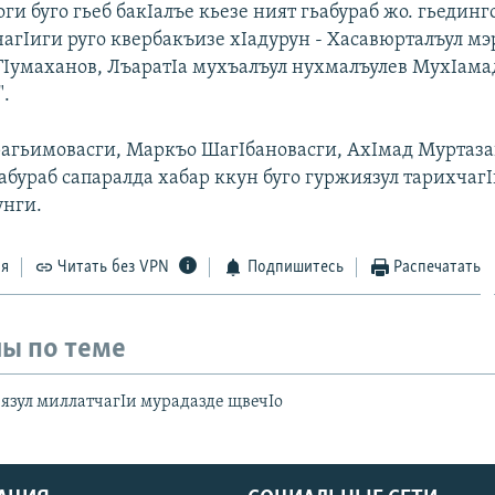
оги буго гьеб бакIалъе кьезе ният гьабураб жо. гьединг
чагIиги руго квербакъизе хIадурун - Хасавюрталъул мэ
Iумаханов, ЛъаратIа мухъалъул нухмалъулев МухIама
".
агьимовасги, Маркъо ШагIбановасги, АхIмад Муртаза
абураб сапаралда хабар ккун буго гуржиязул тарихчаг
унги.
ся
Читать без VPN
Подпишитесь
Распечатать
ы по теме
язул миллатчагIи мурадазде щвечIо