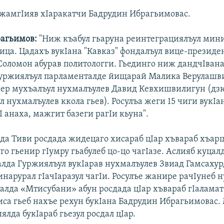
 жамгIияв хIаракатчи Бадрудин Ибрагьимовас.
агьимов:
"Ниж къабул гьаруна реинтеграциялъул мин
ца. Цадахъ вукIана "Кавказ" фондалъул вице-президен
Соломон абурав политологги. Гьединго ниж дандчIван
уржиялъул парламенталде йищарай Малика Верулашв
ер мухъалъул нухмалъулев Давид Кевхишвилигун (дз
 нухмалъулев ккола гьев). Росулъа жеги 15 чиги вукIа
 анаха, мажгит базеги рагIи кьуна".
да Тиви росдада жидецаго хисараб цIар хъвараб хъар
го гьенир гIумру гьабулеб цо-цо чагIазе. Аслияб куцал
налда Гуржиялъул вукIарав нухмалъулев Звиад Гамсаху
нарурал гIачIаразул чагIи. Росулъе жанире рачIунеб н
алда «Мтисубани» абун росдада цIар хъвараб гIаламат
ниса гьеб нахъе рехун букIана Бадрудин Ибрагьимовас
лда букIараб гьезул росдал цIар.