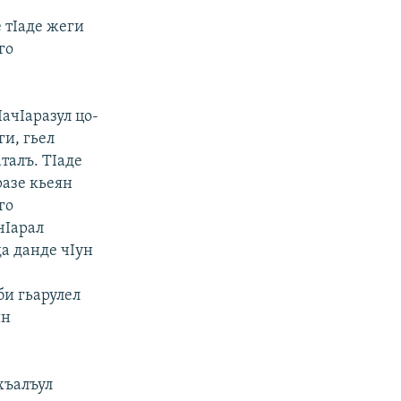
 тIаде жеги
го
IачIаразул цо-
ги, гьел
талъ. ТIаде
разе кьеян
го
чIарал
а данде чIун
би гьарулел
ин
ухъалъул