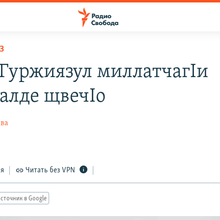
З
 Гуржиязул миллатчагIи
алде щвечIо
ева
ся
Читать без VPN
сточник в Google