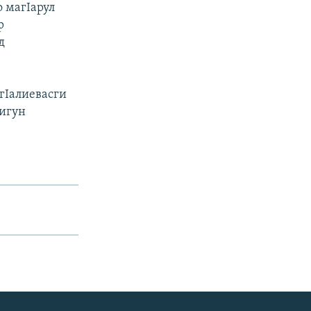
о магIарул
р
д
гIалиевасги
Iигун