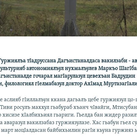
Гуржиялъа тIадруссана Дагъистаналдаса вакилзаби - а
ультурияб автономиялъул нухмалъулев Маркъо ШагIба
гъистаналде гочарал магIарулазул цевехъан Бадрудин
, филологиял гIелмабазул доктор АхIмад МуртазагIали
е аслияб гIиллалъун ккана дагьалъ цебе гуржиязул цо-
 Тиви росулъ маххул гьабураб хъанч чIвайги, Мтисубан
р хисизе хIалбихьиял гьариги. Гьелда бан жидер разил
а аваразул вакилзабаз гуржиязулазе. Хас гьабун гьел с
 март моцIалдасан байбихьилин рагIи кьуна гуржияз м