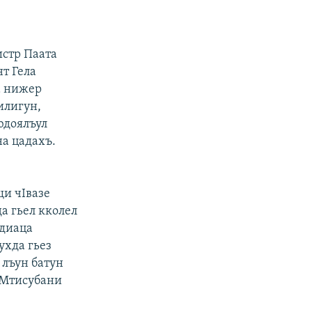
истр Паата
т Гела
а нижер
илигун,
юдоялъул
на цадахъ.
щи чIвазе
да гьел кколел
рдиаца
ухда гьез
 лъун батун
. Мтисубани