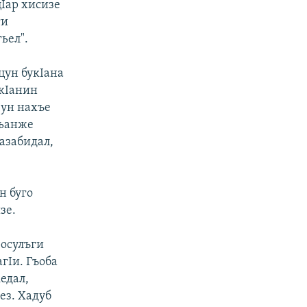
цIар хисизе
ги
ьел".
цун букIана
кIанин
Iун нахъе
гьанже
азабидал,
н буго
зе.
росулъги
агIи. Гъоба
едал,
ез. Хадуб