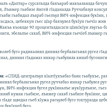
алъ «Даптар» сурсаталда бахъараб макъалаялда бачун
л, Лъимер гьабизе йигей гIаданалда Руччабазул консу
гьаби гьабидал лъараб гьелъул ВИЧ-инфекция букIин, 
сасдаса, цебеккун гьес цIар бахъулел букIун гьечIо жив
 Жакъа къоялде 90 проценталдасаги цIикIкIун лъугьа-
ниги, эбелалъе сахаб, ВИЧ-инфекция гьечIеб лъимер г
колеб буго радикалиял диниял бербалагьиял ругел гIад
инал, диниял гIадамаз инкар гьабулила кинаб бугониг
а:
«СПИД-централъул хIалтIухъабаз баян гьабухъе, ра
иниял бербалагьиял ругел руччабаз инкар гьабулел руг
ун, ВИЧ-инфекция бугел рукIиналъе мукIурлъизе, гьез 
кияб кумак гьабизе, лъимер сахаб гьабизе букIине, ц
 тIаде щведал гьеб хIужа рагьулеб буго тохтуразда це
ун букIунеб буго.