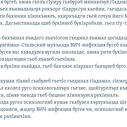
 бугеб, амма гьелъ гIумру гьабураб минаялъул гIадам
гьел лъималалазул рокъоре тIадруссун кьейин, гьездас
ти бахинин хIинкъиялъ, ахиркъадги гьей гочун йиго 
а, Дагъистаналда щиб букIинеб букIарабали, гьел тIу-т
а-бахъинал лъидаго лъачIогон гьединл лъимал цогидаз
Сулейман-Стальский мухъалда ВИЧ-инфекция бугеб хъ
 бугев вас хьвадулев вугила школалде, амма унти букIи
раздагицин гьеб лъалеб гьечIила.
букIин лъайдал, гьеб бахчизе хIаракат бахъулеб буго
кумак тIалаб гьабулеб гьечIо гьединал гIадамаз, гIем
л кколел руго психологаллъун гьезие, щайгурелъул къ
н, цIияв чиясда гьеб бицине хIинкъулел рукIиналъ.
да ругел психологияб кумак гьабулел хъулухъазда цIе
, цониги, жидер ВИЧ-инфекция бугев чи, психологияб 
ан рачIинчIин.