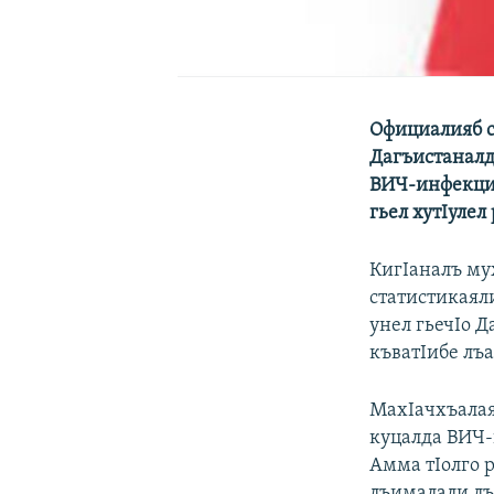
Официалияб с
Дагъистаналда
ВИЧ-инфекция
гьел хутIулел
КигIаналъ му
статистикаял
унел гьечIо Д
къватIибе лъ
МахIачхъалая
куцалда ВИЧ-
Амма тIолго р
лъималали лъи