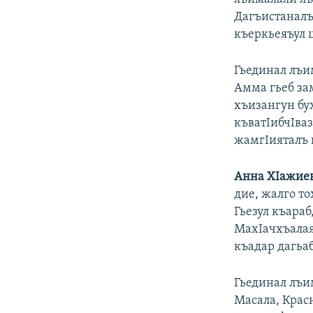
Дагъистаналъ
къеркьеяъул 
Гьединал лъим
Амма гьеб за
хъизангун бух
къватIибчIваз
жамгIияталъ г
Анна ХIажиев
дие, жалго то
Гьезул къараб
МахIачхъалаял
къадар дагьаб
Гьединал лъи
Масала, Крас