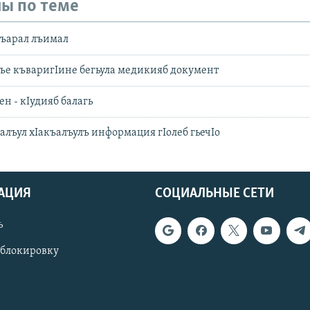
ы по теме
ъарал лъимал
ъе къваригIине бегьула медикияб документ
ен - кIудияб балагь
алъул хIакъалъулъ информация гIолеб гьечIо
АЦИЯ
СОЦИАЛЬНЫЕ СЕТИ
ь
 блокировку