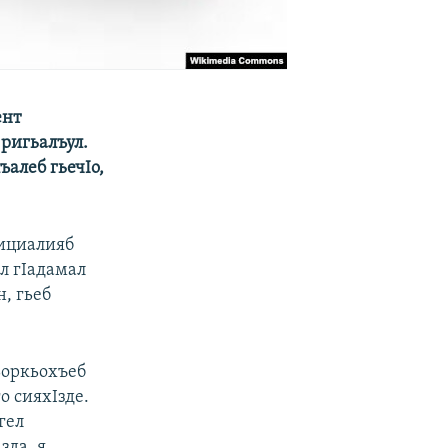
ент
 ригьалъул.
алеб гьечIо,
фициалияб
л гIадамал
, гьеб
ьоркьохъеб
о сияхIзде.
гел
зда, я