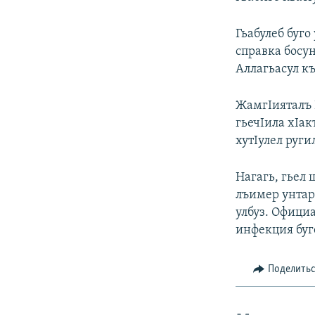
Гьабулеб буго
справка босун
Аллагьасул къ
ЖамгIияталъ 
гьечIила хIа
хутIулел руги
Нагагь, гьел
лъимер унтар
улбуз. Офици
инфекция буге
Поделить