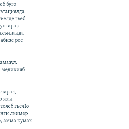
еб буго
льтациялда
гьелде гьеб
 унтарав
бахъиналда
ьабизе рес
амазул.
и медикияб
хчарал,
о жал
толеб гьечIо
инги лъимер
бе, амма кумак