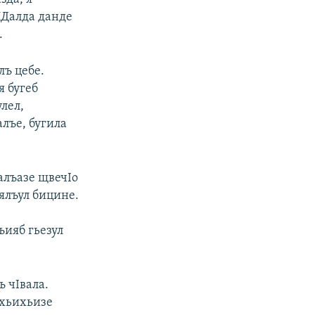
ИДалда данде
.
лъ цебе.
 бугеб
лел,
алъе, бугила
алъазе щвечIо
уялъул бицине.
ъияб гьезул
 чIвала.
 хьихьизе