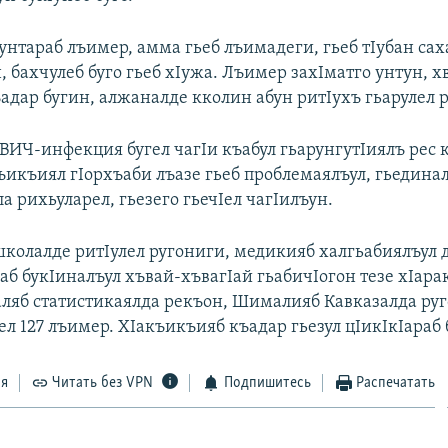
 унтараб лъимер, амма гьеб лъимадеги, гьеб тIубан сах
, бахчулеб буго гьеб хIужа. Лъимер захIматго унтун, х
адар бугин, алжаналде кколин абун ритIухъ гьарулел р
ВИЧ-инфекция бугел чагIи къабул гьарунгутIиялъ рес 
къикъиял гIорхъаби лъазе гьеб проблемаялъул, гьедина
ла рихьуларел, гьезего гьечIел чагIилъун.
 школалде ритIулел ругониги, медикияб халгьабиялъул
аб букIиналъул хъвай-хъвагIай гьабичIогон тезе хIара
аляб статистикаялда рекъон, Шималияб Кавказалда ру
л 127 лъимер. ХIакъикъияб къадар гьезул цIикIкIараб б
ся
Читать без VPN
Подпишитесь
Распечатать