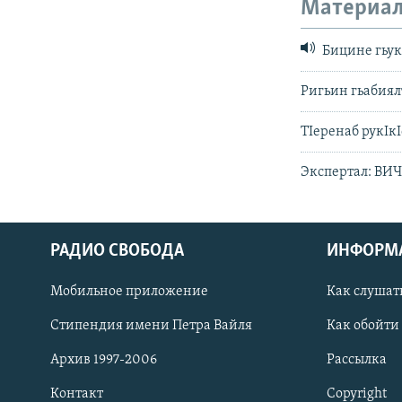
Материал
Бицине гьук
Ригьин гьабиял
ТIеренаб рукIкI
Экспертал: ВИЧ
РАДИО СВОБОДА
ИНФОРМ
Мобильное приложение
Как слушат
СОЦИАЛЬНЫЕ СЕТИ
Стипендия имени Петра Вайля
Как обойти
Архив 1997-2006
Рассылка
Контакт
Copyright