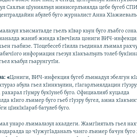
ул Сахлъи цIуниялъул минисерлъиялда цебе бугеб СП
централдайин абулеб буго журналист Анна ХIажиевалъ
алазул къисматалде гьелъ кIвар кьун буго лъабго сона
маналда жаниб жинда кIвечIила цониги ВИЧ-инфекция
ьен гьабизе. ТIоцебесеб гIилла гьединал лъимал рахчу
абичIого информация гьезул хIакъалъулъ толеб букIин
ьел къабул гьарунгутIи.
а: «
Цониги, ВИЧ-инфекция бугеб лъимадул эбелгун кI
хтураз абула гьел хIинкъулин, гIагарлъиялдацин гIузр
, рахарал гIумру букIунеб буго. Официалияб куцалда
да кIиго лъимер буго гьеб гIузру бугел, амма хIакъик
ги цIикIкIараб батулеб буго.
мал унаро лъималазул ахалдеги. ЖамгIияталъ гьел нахъ
нодаралда цо чIужугIаданалъ чанго лъимер бачун буго