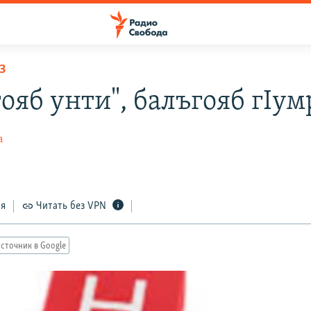
З
ояб унти", балъгояб гIумр
а
ся
Читать без VPN
сточник в Google