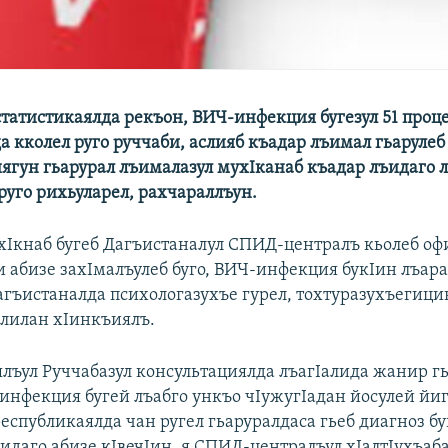
татистикаялда рекъон, ВИЧ-инфекция бугезул 51 проц
 кколел руго руччаби, аслияб къадар лъимал гьарулеб
гун гьарурал лъималазул мухIканаб къадар лъидаго лъ
 руго рихьуларел, рахчараллъун.
хIкнаб бугеб Дагъистаналул СПИД-централъ кьолеб о
и абизе захIмалъулеб буго, ВИЧ-инфекция букIин лъара
агъистаналда психологазухъе гурел, тохтуразухъегицин
алилан хIинкъиялъ.
лъул Руччабазул консультациялда лъагIалида жанир г
инфекция бугей лъабго ункъо чIужугIадан йосулей йиг
еспубликаялда чан ругел гьаруралдаса гьеб диагноз бу
даго абизе кIвечIин, я СПИД-централъул хIалтIухъаба