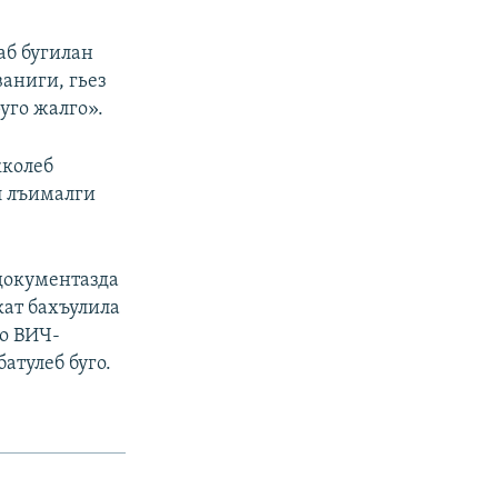
аб бугилан
ваниги, гьез
уго жалго».
кколеб
л лъималги
 документазда
кат бахъулила
го ВИЧ-
атулеб буго.