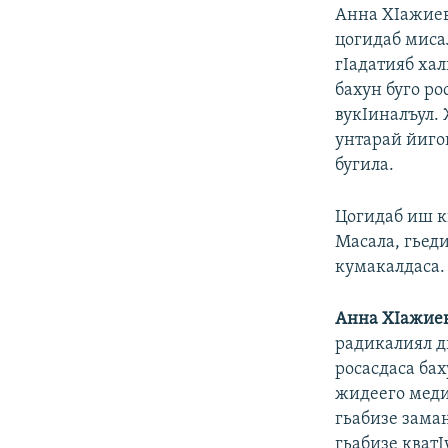
Анна ХIажиев
цогидаб миса
гIадатияб хал
бахун буго ро
вукIиналъул.
унтарай йиго
бугила.
Цогидаб иш к
Масала, гьед
кумакалдаса.
Анна ХIажиев
радикалиял д
росасдаса бах
жидеего меди
гьабизе заман
гьабизе кватI