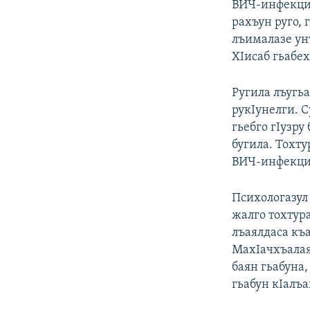
ВИЧ-инфекция
рахъун руго, 
лъималазе ун
ХIисаб гьабех
Ругила лъугь
рукIунелги. 
гьебго гIузру
бугила. Тохту
ВИЧ-инфекция 
Психологазул 
жалго тохтура
лъаялдаса къа
МахIачхъалаял
баян гьабуна
гьабун кIалъ