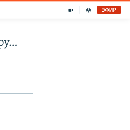
ЭФИР
у...