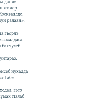
ал данде
ан жидер
Москваялде.
Iун ралаан».
да гъорлъ
изамалдаса
н бахчулеб
 унтараз.
ерисеб нухалда
ватIибе
хедал, гьез
кумак тIалаб