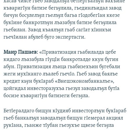
хасав чиясе гьеб заводалъул бетIергьалъун вахъине
къваригIун батизе бегьулила, гьединлъидал завод
бичун босулелъул гьелъул багьа гIодобегIан ккезе
букIине банкротлъун лъазабун батизе бегьулила
гьебилан. Завод къаялъул гьаб сагIат хIинкъи
гьечIилан абулеб буго экспертасги.
Маир Пашаев:
«Приватизация гьабилалда цебе
кидаго лъазабула гIуцIи банкроталде ккун бугин
абун. Приватизация лъица гьабизехъин бугебали
жеги мухIканго лъалеб гьечIо. Гьеб завод баялъе
кредит кьун букIараб «Внешэкономбанкалъе»,
цойгидал инвесторазухъа гьезул заводалъул бутIа
босизе къваригIун батизеги бегьула.
БетIералдаго бищун кIудияб инвесторлъун букIараб
гьеб банкалъул заводалъул бищун гIемерал акциял
рукIана, гьанже тIубан гьезухъе щвезе бегьула