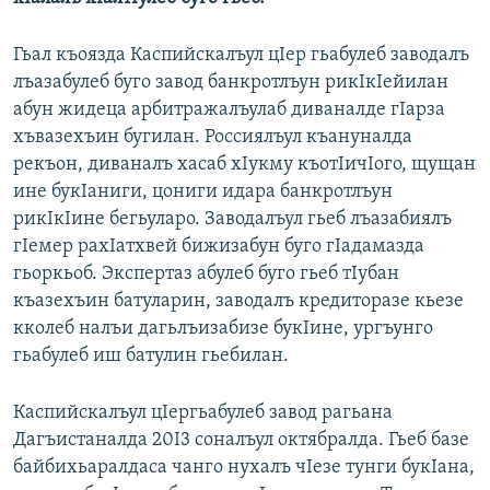
Гьал къоязда Каспийскалъул цIер гьабулеб заводалъ
лъазабулеб буго завод банкротлъун рикIкIейилан
абун жидеца арбитражалъулаб диваналде гIарза
хъвазехъин бугилан. Россиялъул къануналда
рекъон, диваналъ хасаб хIукму къотIичIого, щущан
ине букIаниги, цониги идара банкротлъун
рикIкIине бегьуларо. Заводалъул гьеб лъазабиялъ
гIемер рахIатхвей бижизабун буго гIадамазда
гьоркьоб. Экспертаз абулеб буго гьеб тIубан
къазехъин батуларин, заводалъ кредиторазе кьезе
кколеб налъи дагьлъизабизе букIине, ургъунго
гьабулеб иш батулин гьебилан.
Каспийскалъул цIергьабулеб завод рагьана
Дагъистаналда 20I3 соналъул октябралда. Гьеб базе
байбихьаралдаса чанго нухалъ чIезе тунги букIана,