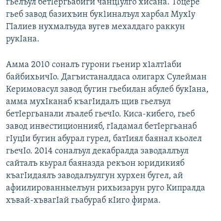
гьелъул бетIергьабиги чанцIулго хисана. Тоцере
гьеб завод базихъин бук1иналъул харбал МухIу
ГIалиев нухмалъуда вугев мехалдаго раккун
рукIана.
Амма 2010 соналъ гурони гьенир х1алт1аби
байбихьичIо. Дагъистаналдаса олигарх Сулейман
Керимовасул завод бугин гьебилан абулеб букIана,
амма мухIканаб къагIидалъ щив гьелъул
бетIергьанали лъалеб гьечIо. Киса-кибего, гьеб
завод инвестиционнияб, гIадамал бетIергьанаб
гIуцIи бугин абурал гурел, батIиял баянал кьолел
гьечIо. 2014 соналъул декабралда заводаллъул
сайталъ кьурал баяназда рекъон юридикияб
къагIидаялъ заводалъулгун хурхен бугел, ай
афиилированныелъун рихьизарун руго Кипралда
хъвай-хъвагIай гьабураб кIиго фирма.