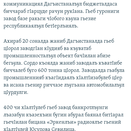
коммуникациял Дагъистаналъул бюджеталдаса
биччараб гIарцуде рачун рукIана. Гьеб гурониги
завод базе ракьги чIобого кьуна гьезие
республикаялъул бетIерлъиялъ.
Ахираб 20 соналда жаниб Дагъистаналда гьеб
цIорол заводгIан кIудияб ва къуватаб
промышленносталъул объект бачIилан абизе
бегьула. Сордо къоялда жаниб заводалъ къватIибе
биччалеб буго 600 тонна цIорол. Заводалда гьабула
промышленнияб къагIидаялъ хIалтIизабулеб цIер
ва исана гьенир риччазе лъугьана автомобилалъул
цIурдулги.
400 чи хIалтIулеб гьеб завод банкротлъунги
лъазабун къазехъин бугин абурал баянал бит1арал
гьечIилан бицана «Эркенлъи» радиоялъе гьений
хIалтIулей Юсупова Севилица.