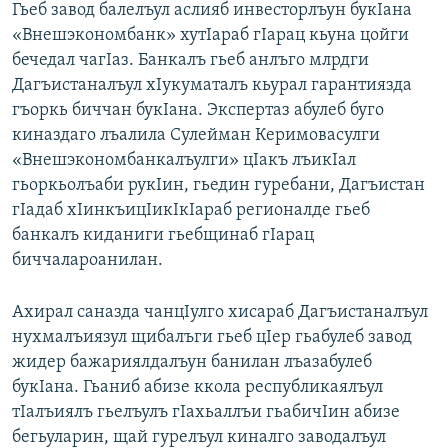
Гьеб завод балелъул аслияб инвесторлъун букIана
«Внешэкономбанк» хутIараб гIарац кьуна цойги
бечедал чагIаз. Банкалъ гьеб анлъго млрдги
Дагъистаналъул хIукуматалъ кьурал гарантиязда
гъоркь биччан букIана. Экспертаз абулеб буго
киназдаго лъалила Сулейман Керимовасулги
«Внешэкономбанкалъулги» цIакъ лъикIал
гьоркьолъаби рукIин, гьедин гуребани, Дагъистан
гIадаб хIинкъицIикIкIараб регионалде гьеб
банкалъ киданиги гьебщинаб гIарац
биччалароанилан.
Ахирал саназда чанцIулго хисараб Дагъистаналъул
нухмалъиязул щибалъги гьеб цIер гьабулеб завод
жидер бажариялдалъун банилан лъазабулеб
букIана. Гьаниб абизе ккола республикаялъул
тIалъиялъ гьелъулъ гIахьаллъи гьабичIин абизе
бегьуларин, щай гурелъул киналго заводалъул