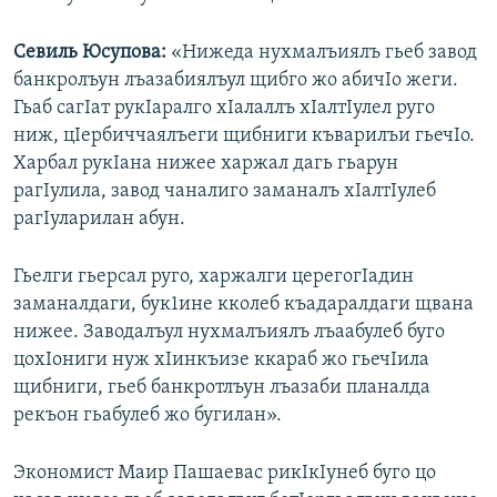
Севиль Юсупова:
«Нижеда нухмалъиялъ гьеб завод
банкролъун лъазабиялъул щибго жо абичIо жеги.
Гьаб сагIат рукIаралго хIалаллъ хIалтIулел руго
ниж, цIербиччаялъеги щибниги къварилъи гьечIо.
Харбал рукIана нижее харжал дагь гьарун
рагIулила, завод чаналиго заманалъ хIалтIулеб
рагIуларилан абун.
Гьелги гьерсал руго, харжалги церегогIадин
заманалдаги, бук1ине кколеб къадаралдаги щвана
нижее. Заводалъул нухмалъиялъ лъаабулеб буго
цохIониги нуж хIинкъизе ккараб жо гьечIила
щибниги, гьеб банкротлъун лъазаби планалда
рекъон гьабулеб жо бугилан».
Экономист Маир Пашаевас рикIкIунеб буго цо