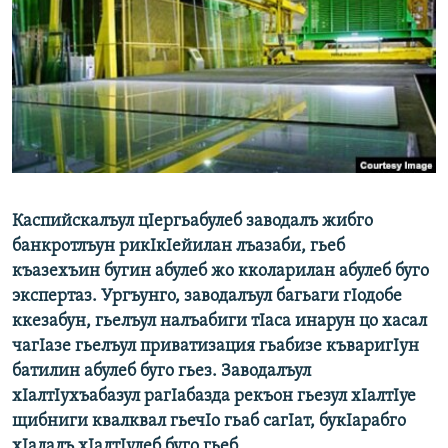
РАСПИСАНИЕ ВЕЩАНИЯ
ПОДПИШИТЕСЬ НА РАССЫЛКУ
СОЦИАЛЬНЫЕ СЕТИ
Каспийскалъул цIергьабулеб заводалъ жибго
Все сайты РСЕ/РС
банкротлъун рикIкIейилан лъазаби, гьеб
къазехъин бугин абулеб жо кколарилан абулеб буго
экспертаз. Ургъунго, заводалъул багьаги гIодобе
ккезабун, гьелъул налъабиги тIаса инарун цо хасал
чагIазе гьелъул приватизация гьабизе къваригIун
батилин абулеб буго гьез. Заводалъул
хIалтIухъабазул рагIабазда рекъон гьезул хIалтIуе
щибниги квалквал гьечIо гьаб сагIат, букIарабго
хIалалъ хIалтIулеб буго гьеб.