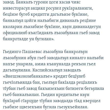
завод. Банкалъ гурони цоги хасав чияс
инвесторасул акциял росулел рукIараланиги,
бецIизе бугеб кредитги дагьлъизе букIине,
банкалъул цойги налъабиги диваналъ рецIине
кколарин лъазабизе букIине, кьун диваналдегун
официалияб къагIидаялъ лъазабулаан гьеб завод
банкроталде ун бугилан».
Гьединго Пашаевас лъазабуна банкролъун
лъазабунин абун гьеб заводалъул киналго налъаби
нахъе унарила, амма къануналда рекъон гьел
дагьлъулилан. Каспийскалъул заводалъ
«Внешэкономбанкалъе» кредит бецIулеб
гьечIолъиялда бан, гьелъул бакIалда рецIалихъ
тIубан гьеб завод бахъизехъин батизеги бегьулила
гьеб банкалъилан. Гьедин кредиталъе кьун
букIараб гIарцуде тIубан заводалда тIад кверщел
гьабизе щвезехъин бугила гьезухъейилан.