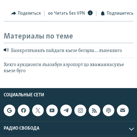
Поделиться
Читать без VPN
Подпишитесь
Материалы по теме
Банкротлъиялъ пайдаги кьезе бегьула... лъиеялиго
Хехго аукционги лъазабун аэропорт цо хважаинасухъе
кьезе буго
СОЦИАЛЬНЫЕ СЕТИ
РАДИО СВОБОДА