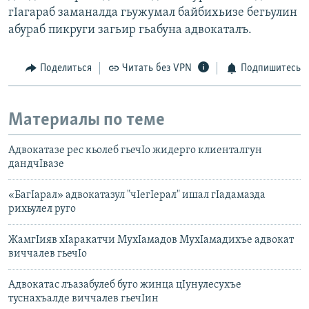
гIагараб заманалда гьужумал байбихьизе бегьулин
абураб пикруги загьир гьабуна адвокаталъ.
Поделиться
Читать без VPN
Подпишитесь
Материалы по теме
Адвокатазе рес кьолеб гьечIо жидерго клиенталгун
дандчIвазе
«БагIарал» адвокатазул "чIегIерал" ишал гIадамазда
рихьулел руго
ЖамгIияв хIаракатчи МухIамадов МухIамадихъе адвокат
виччалев гьечIо
Адвокатас лъазабулеб буго жинца цIунулесухъе
туснахъалде виччалев гьечIин