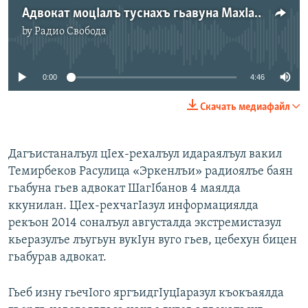
Адвокат моцIалъ туснахъ гьавуна МахIачхъалаялда
by
Радио Свобода
No media source currently available
0:00
4:46
Скачать медиафайл
Дагъистаналъул цIех-рехалъул идараялъул вакил
Темирбеков Расулица «Эркенлъи» радиоялъе баян
гьабуна гьев адвокат ШагIбанов 4 маялда
ккунилан. ЦIех-рехчагIазул информациялда
рекъон 2014 соналъул августалда экстремистазул
кьеразулъе лъугьун вукIун вуго гьев, цебехун бицен
гьабурав адвокат.
Гьеб изну гьечIого яргъидгIуцIаразул къокъаялда