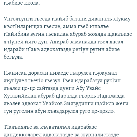
гьабизе ккола.
Унголъунги гьесда гIайиб батани диваналъ хIукму
къотIиларищха гьесие, амма гьеб ишалъе
гIайибияв вугин гьевилан абураб жоялда щаклъизе
ячIуней йиго дун. Ахираб заманалда гьел хасал
идараби цIакъ адвокатазде регIун ругин абизе
бегьула.
Гьанисан дорасан нижеде гьарулел гьужумал
лъугIулел гьечIо гьезул. Гьел идарабазул рукIин
лъалел цо-цо сайтазда дунги Абу Увайс
Хутавийилан абураб цIаралда гъоркь гIадамазда
лъалев адвокат Увайсов Зиявудинги щайила жеги
тун ругелин абун хъвадарулел руго цо-цоял».
ТIалъиялъе ва къуваталъул идарабазе
дандекколарел адвокатазде ва журналистазде