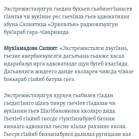
Экстремистазулгун гьедин бухьен гьабизегIанасев
гIантав чи вукIине рес гьечIила гьев адвокатилан
абуна Сапиятица «Эркенлъи» радиоялъулгун
букIараб гара-чIвариялда.
МухIамадова Сапият
: «Экстремисталги лъугIана,
гьезие квербакъулелги дагьлъана гьанже хасал
идарабазул ирга адвокатазде щун бугеб къагIида.
Дагьавниги жидеего данде кколарев чиясда чIвазе
бокьараб гIайиб батула гьез.
Экстремистазулгун хурхен гьабилев гIадан
гьедигIанго цIакъ пикру гьечIев гIадалав чи
вукIанин гьев ШагIбановилан кколаро дида.
ГьечIеб гIайиб гьесде гIунтIизабулеб батани
киналго адвокатал гьесие хIалае рахъине ккола.
Гьесул гIайиб бихьизабулел далилал ругищали хал