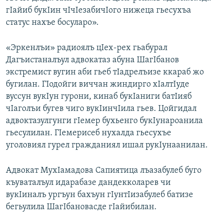
гIайиб букIин чIчIезабичIого нижеца гьесухъа
статус нахъе босуларо».
«Эркенлъи» радиоялъ цIех-рех гьабурал
Дагъистаналъул адвокатаз абуна ШагIбанов
экстремист вугин аби гьеб тIадрелъизе ккараб жо
бугилан. ГIодойги виччан жиндирго хIалтIуде
вуссун вукIун гурони, кинаб букIаниги батIияб
чIаголъи бугев чиго вукIинчIила гьев. Цойгидал
адвоктазулгунги гIемер бухьенго букIунароанила
гьесулилан. ГIемерисеб нухалда гьесухъе
уголовиял гурел гражданиял ишал рукIунаанилан.
Адвокат МухIамадова Сапиятица лъазабулеб буго
къуваталъул идарабазе дандекколарев чи
вукIиналъ ургъун бахъун гIунтIизабулеб батизе
бегьулила ШагIбановасде гIайибилан.