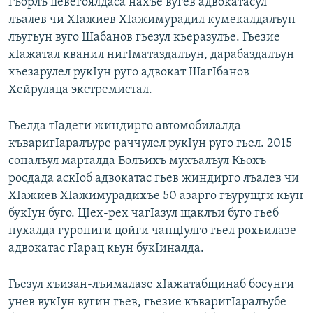
гъорлъ цевегоялдаса нахъе вугев адвокатасул
лъалев чи ХIажиев ХIажимурадил кумекалдалъун
лъугьун вуго Шабанов гьезул кьеразулъе. Гьезие
хIажатал кванил нигIматаздалъун, дарабаздалъун
хьезарулел рукIун руго адвокат ШагIбанов
Хейрулаца экстремистал.
Гьелда тIадеги жиндирго автомобилалда
къваригIаралъуре раччулел рукIун руго гьел. 2015
соналъул марталда Болъихъ мухъалъул Кьохъ
росдада аскIоб адвокатас гьев жиндирго лъалев чи
ХIажиев ХIажимурадихъе 50 азарго гъурущги кьун
букIун буго. ЦIех-рех чагIазул щаклъи буго гьеб
нухалда гурониги цойги чанцIулго гьел рохьилазе
адвокатас гIарац кьун букIиналда.
Гьезул хъизан-лъималазе хIажатабщинаб босунги
унев вукIун вугин гьев, гьезие къваригIаралъубе