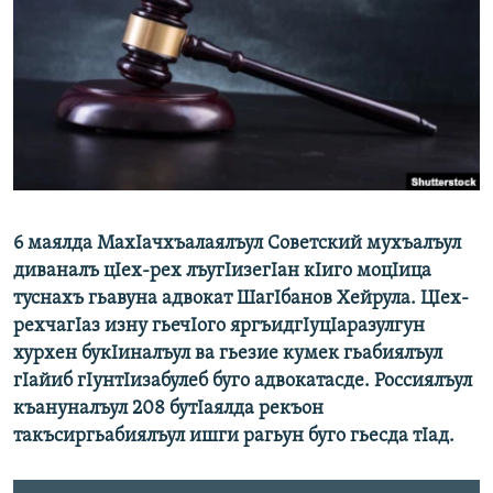
РАСПИСАНИЕ ВЕЩАНИЯ
ПОДПИШИТЕСЬ НА РАССЫЛКУ
СОЦИАЛЬНЫЕ СЕТИ
6 маялда МахIачхъалаялъул Советский мухъалъул
Все сайты РСЕ/РС
диваналъ цIех-рех лъугIизегIан кIиго моцIица
туснахъ гьавуна адвокат ШагIбанов Хейрула. ЦIех-
рехчагIаз изну гьечIого яргъидгIуцIаразулгун
хурхен букIиналъул ва гьезие кумек гьабиялъул
гIайиб гIунтIизабулеб буго адвокатасде. Россиялъул
къануналъул 208 бутIаялда рекъон
такъсиргьабиялъул ишги рагьун буго гьесда тIад.