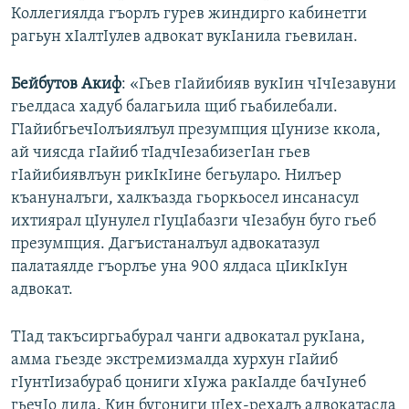
Коллегиялда гъорлъ гурев жиндирго кабинетги
рагьун хIалтIулев адвокат вукIанила гьевилан.
Бейбутов Акиф
: «Гьев гIайибияв вукIин чIчIезавуни
гьелдаса хадуб балагьила щиб гьабилебали.
ГIайибгьечIолъиялъул презумпция цIунизе ккола,
ай чиясда гIайиб тIадчIезабизегIан гьев
гIайибиявлъун рикIкIине бегьуларо. Нилъер
къануналъги, халкъазда гьоркьосел инсанасул
ихтиярал цIунулел гIуцIабазги чIезабун буго гьеб
презумпция. Дагъистаналъул адвокатазул
палатаялде гъорлъе уна 900 ялдаса цIикIкIун
адвокат.
ТIад такъсиргьабурал чанги адвокатал рукIана,
амма гьезде экстремизмалда хурхун гIайиб
гIунтIизабураб цониги хIужа ракIалде бачIунеб
гьечIо дида. Кин бугониги цIех-рехалъ адвокатасда