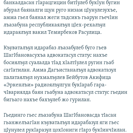
банкалдасан гIарацгицин битIулеб букIун бугин
абурал баяналги щун руго низам цIунулезухъе,
амма гьел баянал жеги тадсикъ гьарун гьечIин
лъазабуна республикаялъул цIех-рехалъул
идараялъул вакил Темирбеков Расулица.
Къуваталъул идарабаз лъазабулеб буго гьев
ШагIбановасухъа адвокатасул статус нахъе
босиялъул суалалда тIад хIалтIулел ругин гьаб
сагIатилан. Амма Дагъистаналъул адвокатазул
палатаялъул нухмалъулев Бейбутов Акифица
«Эркенлъи» радиоялъулгун букIараб гара-
чIвариялда баян гьабуна адвокатасул статус гьедин
бигьаго нахъе бахъулеб жо гурилан.
Гьединго гьес лъазабуна ШагIбановасда тIасан
гьанжелъагIан къуваталъул идарабазул яги гьес
цIунулел рукIаразул цохIониги гIарз букIинчIилан.