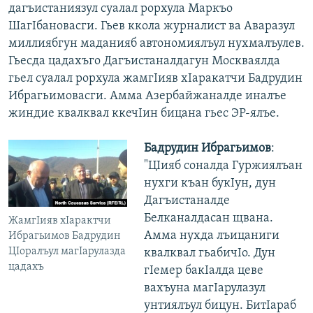
дагъистаниязул суалал рорхула Маркъо
ШагIбановасги. Гьев ккола журналист ва Аваразул
миллиябгун маданияб автономиялъул нухмалъулев.
Гьесда цадахъго Дагъистаналдагун Москваялда
гьел суалал рорхула жамгIияв хIаракатчи Бадрудин
Ибрагьимовасги. Амма Азербайжаналде иналъе
жиндие квалквал ккечIин бицана гьес ЭР-ялъе.
Бадрудин Ибрагьимов
:
"ЦIияб соналда Гуржиялъан
нухги къан букIун, дун
Дагъистаналде
Белканалдасан щвана.
ЖамгIияв хIарактчи
Амма нухда лъицаниги
Ибрагьимов Бадрудин
ЦIоралъул магIарулазда
квалквал гьабичIо. Дун
цадахъ
гIемер бакIалда цеве
вахъуна магIарулазул
унтиялъул бицун. БитIараб