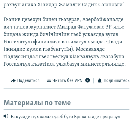
рахъун анаха ХIайдар Жамалги Садик Саюновги".
Гьанив цевехун бицен гьавурав, Азербайжаналде
виччачIев журналист Милрад Фатулаевас ЭР-ялъе
бицана жинда бичIчIичIин гьеб улкаялда вугев
Россиялъул официалияв вакиласул хьвада-чIвади
(жиндие кумек гьабунгутIи). Москваялде
тIадвуссиндал гьес гьелъул хIакъалъулъ лъазабуна
Россиялъул къватIиса улкабазул министерлъиялде.
Поделиться
Читать без VPN
Подпишитесь
Материалы по теме
Бакуялде нух халалъулеб буго Ереваналде щваразул