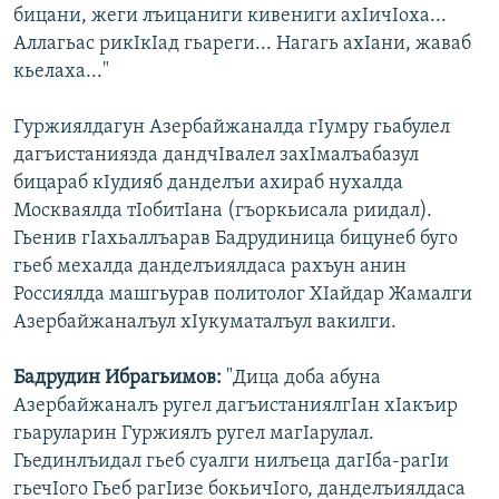
бицани, жеги лъицаниги кивениги ахIичIоха...
Аллагьас рикIкIад гьареги... Нагагь ахIани, жаваб
кьелаха..."
Гуржиялдагун Азербайжаналда гIумру гьабулел
дагъистаниязда дандчIвалел захIмалъабазул
бицараб кIудияб данделъи ахираб нухалда
Москваялда тIобитIана (гъоркьисала риидал).
Гьенив гIахьаллъарав Бадрудиница бицунеб буго
гьеб мехалда данделъиялдаса рахъун анин
Россиялда машгьурав политолог ХIайдар Жамалги
Азербайжаналъул хIукуматалъул вакилги.
Бадрудин Ибрагьимов:
"Дица доба абуна
Азербайжаналъ ругел дагъистаниялгIан хIакъир
гьаруларин Гуржиялъ ругел магIарулал.
Гьединлъидал гьеб суалги нилъеца дагIба-рагIи
гьечIого Гьеб рагIизе бокьичIого, данделъиялдаса