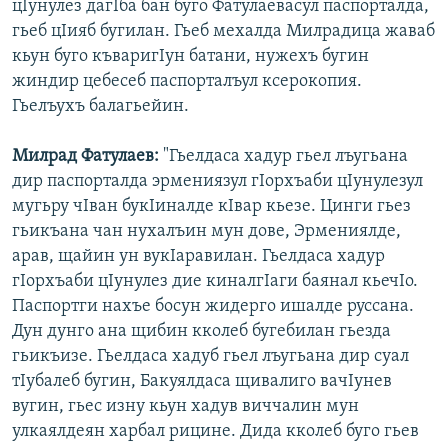
цIунулез дагIба бан буго Фатулаевасул паспорталда,
гьеб цIияб бугилан. Гьеб мехалда Милрадица жаваб
кьун буго къваригIун батани, нужехъ бугин
жиндир цебесеб паспорталъул ксерокопия.
Гьелъухъ балагьейин.
Милрад Фатулаев:
"Гьелдаса хадур гьел лъугьана
дир паспорталда эрмениязул гIорхъаби цIунулезул
мугьру чIван букIиналде кIвар кьезе. Цинги гьез
гьикъана чан нухалъин мун дове, Эрмениялде,
арав, щайин ун вукIаравилан. Гьелдаса хадур
гIорхъаби цIунулез дие киналгIаги баянал кьечIо.
Паспортги нахъе босун жидерго ишалде руссана.
Дун дунго ана щибин кколеб бугебилан гьезда
гьикъизе. Гьелдаса хадуб гьел лъугьана дир суал
тIубалеб бугин, Бакуялдаса щивалиго вачIунев
вугин, гьес изну кьун хадув виччалин мун
улкаялдеян харбал рицине. Дида кколеб буго гьев