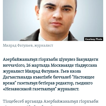
РАСПИСАНИЕ ВЕЩАНИЯ
ПОДПИШИТЕСЬ НА РАССЫЛКУ
СОЦИАЛЬНЫЕ СЕТИ
Милрад Фатулаев, журналист
Все сайты РСЕ/РС
Азербайжаналъул гIорхъаби цIунулез Бакуялдеги
виччачIого, 26 марталда Москваялде тIадвуссана
журналист Милрад Фатулаев. Гьев ккола
Дагъистаналда къватIибе биччалеб "Настоящее
время" газеталъул бетIерав редактор, гьединго
«Независимой газетаялъул" журналист.
ТIоцебесеб иргаялда Азербайжаналъул гIорхъаби