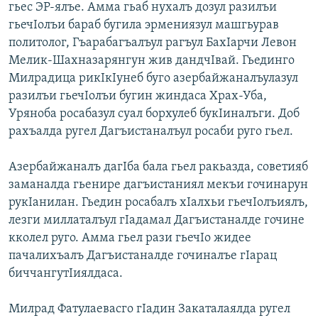
гьес ЭР-ялъе. Амма гьаб нухалъ дозул разилъи
гьечIолъи бараб бугила эрмениязул машгьурав
политолог, Гъарабагъалъул рагъул БахIарчи Левон
Мелик-Шахназарянгун жив дандчIвай. Гьединго
Милрадица рикIкIунеб буго азербайжаналъулазул
разилъи гьечIолъи бугин жиндаса Храх-Уба,
Уряноба росабазул суал борхулеб букIиналъги. Доб
рахъалда ругел Дагъистаналъул росаби руго гьел.
Азербайжаналъ дагIба бала гьел ракьазда, советияб
заманалда гьенире дагъистаниял мекъи гочинарун
рукIанилан. Гьедин росабалъ хIалхьи гьечIолъиялъ,
лезги миллаталъул гIадамал Дагъистаналде гочине
кколел руго. Амма гьел рази гьечIо жидее
пачалихъалъ Дагъистаналде гочиналъе гIарац
биччангутIиялдаса.
Милрад Фатулаевасго гIадин Закаталаялда ругел