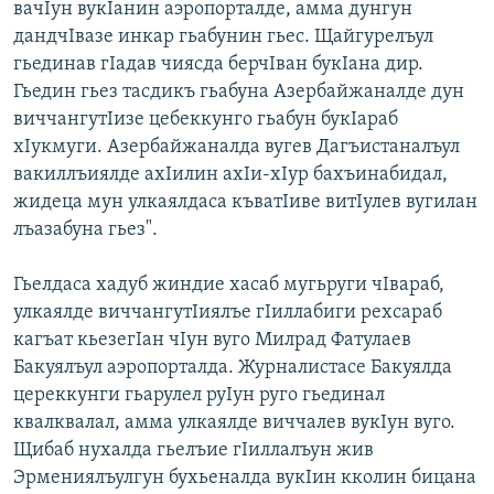
вачIун вукIанин аэропорталде, амма дунгун
дандчIвазе инкар гьабунин гьес. Щайгурелъул
гьединав гIадав чиясда берчIван букIана дир.
Гьедин гьез тасдикъ гьабуна Азербайжаналде дун
виччангутIизе цебеккунго гьабун букIараб
хIукмуги. Азербайжаналда вугев Дагъистаналъул
вакиллъиялде ахIилин ахIи-хIур бахъинабидал,
жидеца мун улкаялдаса къватIиве витIулев вугилан
лъазабуна гьез".
Гьелдаса хадуб жиндие хасаб мугьруги чIвараб,
улкаялде виччангутIиялъе гIиллабиги рехсараб
кагъат кьезегIан чIун вуго Милрад Фатулаев
Бакуялъул аэропорталда. Журналистасе Бакуялда
цереккунги гьарулел руIун руго гьединал
квалквалал, амма улкаялде виччалев вукIун вуго.
Щибаб нухалда гьелъие гIиллалъун жив
Эрмениялъулгун бухьеналда вукIин кколин бицана