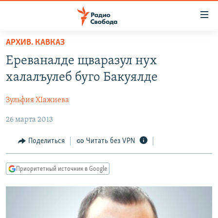
Ссылки
для
упрощенного
АРХИВ. КАВКАЗ
ПРОГРАММЫ
доступа
Ереваналде щваразул нух
ПОДКАСТЫ
Вернуться
халалъулеб буго Бакуялде
к
АВТОРСКИЕ ПРОЕКТЫ
основному
Зульфия ХIажиева
ЦИТАТЫ СВОБОДЫ
содержанию
Вернутся
26 марта 2013
МНЕНИЯ
к
КУЛЬТУРА
Поделиться
Читать без VPN
главной
навигации
IDEL.РЕАЛИИ
Вернутся
Приоритетный источник в Google
КАВКАЗ.РЕАЛИИ
к
СЕВЕР.РЕАЛИИ
поиску
СИБИРЬ.РЕАЛИИ