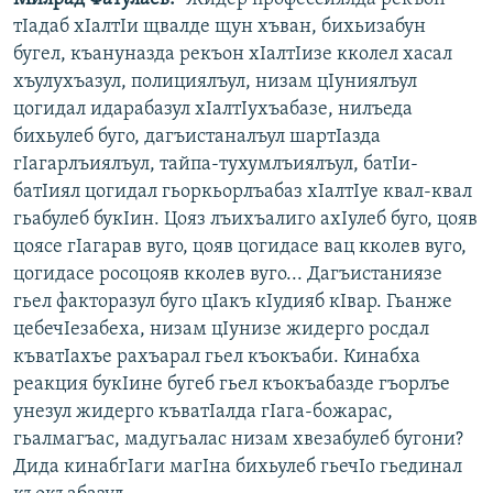
тІадаб хІалтІи щвалде щун хъван, бихьизабун
бугел, къануназда рекъон хІалтІизе кколел хасал
хъулухъазул, полициялъул, низам цІуниялъул
цогидал идарабазул хІалтІухъабазе, нилъеда
бихьулеб буго, дагъистаналъул шартІазда
гІагарлъиялъул, тайпа-тухумлъиялъул, батІи-
батІиял цогидал гьоркьорлъабаз хІалтІуе квал-квал
гьабулеб букІин. Цояз лъихъалиго ахІулеб буго, цояв
цоясе гІагарав вуго, цояв цогидасе вац кколев вуго,
цогидасе росоцояв кколев вуго... Дагъистаниязе
гьел факторазул буго цІакъ кІудияб кІвар. Гьанже
цебечІезабеха, низам цІунизе жидерго росдал
къватІахъе рахъарал гьел къокъаби. Кинабха
реакция букІине бугеб гьел къокъабазде гъорлъе
унезул жидерго къватІалда гІага-божарас,
гьалмагъас, мадугьалас низам хвезабулеб бугони?
Дида кинабгІаги магІна бихьулеб гьечІо гьединал