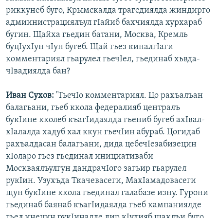
риккунеб буго, Крымскалда трагедиялда жиндирго
адмиинистрациялъул гІайиб бахчиялда хурхараб
бугин. Щайха гьедин батани, Москва, Кремль
буцІухІун чІун бугеб. Щай гьез киналгІаги
комментариял гьарулел гьечІел, гьединаб хьвда-
чІвадиялда бан?
Иван Сухов:
"ГьечІо комментариял. Цо рахъалъан
балагьани, гьеб ккола федералияб централъ
букІине кколеб къагІидаялда гьениб бугеб ахІвал-
хІалалда хадуб хал ккун гьечІин абураб. Цогидаб
рахъалдасан балагьани, дида цебечІезабизецин
кІоларо гьез гьединал инициативаби
Москваялъулгун дандрачІого загьир гьарулел
рукІин. Узухъда Ткачевасеги, МахІамадовасеги
щун букІине ккола гьединал галабазе изну. Гурони
гьединаб баянаб къагІидаялда гьеб кампаниялде
гьел инецин рукІиналде дир кІудияб щаклъи буго.