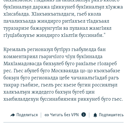
бихьизабизе гІадамаз пачалихъалъул рахъ кколеб
букІиналъул даража цІиккунеб букІиналъул хІужжа
хІисабалда. ХІакъикъаталдаги, гьеб ккола
пачалихъалда жиндирго ритІахъел тІадкъаял
туразаризе бажарунгутІи ва пуланал жамгІиял
гІуцІабазухъе жиндирго хІалтІи буссинаби."
Кремлалъ регионазул бутІруз гьабулелда бан
комментариял гьаричІого чІун букІиналда
МахІамадовасда бихьулеб буго ракІалъе гІолареб
рес. Гьес абулеб буго Москваялда цо-цо къокъабазе
бокьун буго регионалда цебе чачаналъгІадаб рагъ
такрар гьабизе, гьелъ рес кьезе бугин россиялъул
халкъалъун жидедего бахъун бугеб цин
хьибилалдехун буссинабиязеян риккунеб буго гьес.
Поделиться
Читать без VPN
Подпишитесь