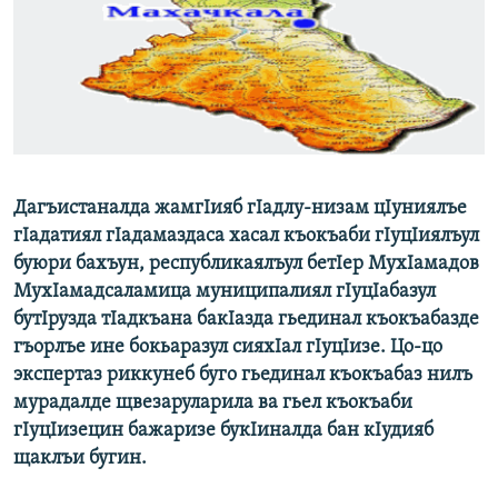
РАСПИСАНИЕ ВЕЩАНИЯ
ПОДПИШИТЕСЬ НА РАССЫЛКУ
СОЦИАЛЬНЫЕ СЕТИ
Дагъистаналда жамгIияб гIадлу-низам цІуниялъе
гIадатиял гIадамаздаса хасал къокъаби гIуцIиялъул
буюри бахъун, республикаялъул бетIер МухIамадов
Все сайты РСЕ/РС
МухIамадсаламица муниципалиял гІуцІабазул
бутІрузда тІадкъана бакІазда гьединал къокъабазде
гъорлъе ине бокьаразул сияхІал гІуцІизе. Цо-цо
экспертаз риккунеб буго гьединал къокъабаз нилъ
мурадалде щвезаруларила ва гьел къокъаби
гІуцІизецин бажаризе букІиналда бан кІудияб
щаклъи бугин.