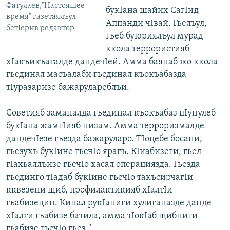
Фатулаев,"Настоящее
букІана шайих СагІид
время" газетаялъул
Аппанди чІвай. Гьелъул,
бетІерив редактор
гьеб буюриялъул мурад
ккола террористияб
хІакъикъаталде дандечІей. Амма баянаб жо ккола
гьединал масъалаби гьединал къокъабазда
тІуразаризе бажарулареблъи.
Советияб заманалда гьединал къокъабаз цІунулеб
букІана жамгІияб низам. Амма терроризмалде
дандечІезе гьезда бажаруларо. ТІоцебе босани,
гьезухъ букІине гьечІо ярагъ. КІиабизеги, гьел
гІахьаллъизе гьечІо хасал операциязда. Гьезда
гьединго тІадаб букІине гьечІо такъсирчагІи
кквезени щиб, профилактикияб хІалтІи
гьабизецин. Кинал рукІаниги хулиганазде данде
хІалти гьабизе батила, амма тІокІаб щибниги
гьабизе гьечІо гьез."