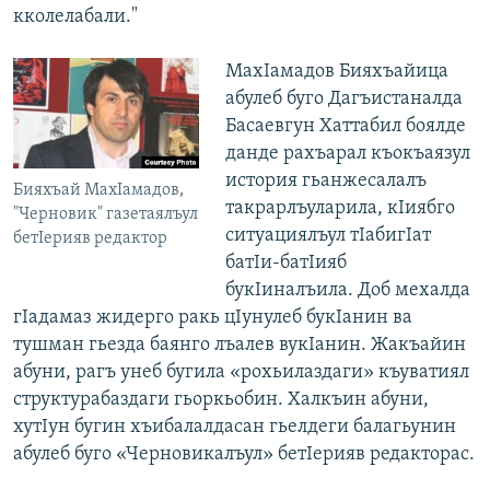
кколелабали."
МахІамадов Бияхъайица
абулеб буго Дагъистаналда
Басаевгун Хаттабил боялде
данде рахъарал къокъаязул
история гьанжесалалъ
Бияхъай МахІамадов,
такрарлъуларила, кІиябго
"Черновик" газетаялъул
ситуациялъул тІабигІат
бетІерияв редактор
батІи-батІияб
букІиналъила. Доб мехалда
гІадамаз жидерго ракь цІунулеб букІанин ва
тушман гьезда баянго лъалев вукІанин. Жакъайин
абуни, рагъ унеб бугила «рохьилаздаги» къуватиял
структурабаздаги гьоркьобин. Халкъин абуни,
хутІун бугин хъибалалдасан гьелдеги балагьунин
абулеб буго «Черновикалъул» бетІерияв редакторас.