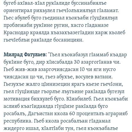
бугеб ахІвал-хІал рукІалиде буссинабиялъе
ориентирал рихьулел гьечІолъхиялъул гІаламат.
Гьес абулеб буго гьединал къокъаби гІуцІиялъул
проблемаби рукІине ругин, хасго гІадамазе
Краснодар краялда хъазахъазегІадин харж кьолеб
гьечІеблъи ракІалде босанициян.
Милрад Фатулаев:
"Гьел къокабазул гІаммаб къадар
букІине буго, дир хІисабалда 30 азаргогІанав чи.
Гьеб жив-жив азаргочиясдасан І0 чи яги нусго
чиясдасан цо чи, гьез абухъе, восулев ватани.
Гьезухъе жалго цІинизецин ярагъ кьезе гьечІони,
гьел гІуцІиязде гъорлъе лъугьине ракІалда бугезул
мотивация биххулеб буго. КІиабилеб. Гьел къокъаби
аслияб къагІидаялда гІуцІизе ракІалда буго
росабалъ, Дагъистан ккола 60 проценталъ аграрияб
республика. Гьеб ккола росабалъан гІадамал
жидерго ишал, хІалтІаби тун, гьел къокъабалъе