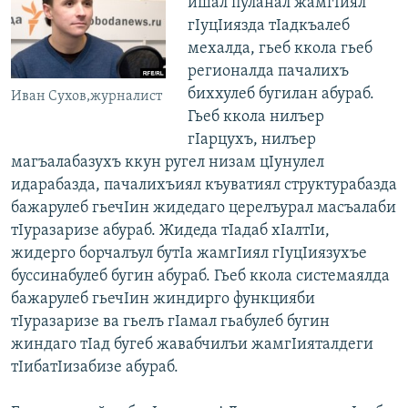
ишал пуланал жамгІиял
гІуцІиязда тІадкъалеб
мехалда, гьеб ккола гьеб
регионалда пачалихъ
биххулеб бугилан абураб.
Иван Сухов,журналист
Гьеб ккола нилъер
гІарцухъ, нилъер
магъалабазухъ ккун ругел низам цІунулел
идарабазда, пачалихъиял къуватиял структурабазда
бажарулеб гьечІин жидедаго церелъурал масъалаби
тІуразаризе абураб. Жидеда тІадаб хІалтІи,
жидерго борчалъул бутІа жамгІиял гІуцІиязухъе
буссинабулеб бугин абураб. Гьеб ккола системаялда
бажарулеб гьечІин жиндирго функцияби
тІуразаризе ва гьелъ гІамал гьабулеб бугин
жиндаго тІад бугеб жавабчилъи жамгІияталдеги
тІибатІизабизе абураб.