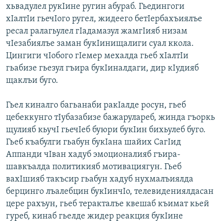
хьвадулел рукІине ругин абураб. Гьедингоги
хІалтІи гьечІого ругел, жидеего бетІербахъиялъе
ресал ралагьулел гІадамазул жамгІияб низам
чІезабиялъе заман букІинищалиги суал ккола.
Цингиги чІобого гІемер мехалда гьеб хІалтІи
гьабизе гьезул гъира букІиналдаги, дир кІудияб
щаклъи буго.
Гьел киналго багьанаби ракІалде росун, гьеб
цебеккунго тІубазабизе бажарулареб, жинда гъоркь
щулияб кьучІ гьечІеб буюри букІин бихьулеб буго.
Гьеб къабулги гьабун букІана шайих СагІид
Аппанди чІван хадуб эмоционалияб гъира-
шавкъалда политикияб мотивациягун. Гьеб
вахІшияб такъсир гьабун хадуб нухмалъиялда
берцинго лъалебцин букІинчІо, телевидениялдасан
цере рахъун, гьеб теракталъе квешаб къимат кьей
гуреб, кинаб гьелде жидер реакция букІине