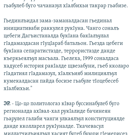
гьабулеб буго чачаназул хІалбихьи такрар гьабизе.
Гьединлъидал зама-заманалдасан гьединал
инициативаби раккулел рукІуна. Чанго соналъ
цебеги Дагъистаналда букІана бакІалъулал
гІадамаздасан гІуцІараб батальон. Гьезда цебеги
букІана сепаратистазде, террористазде данде
къеркьеялъул масъала. Гьелеха, І999 соналдаса
хадусеб история ракІалде щвезабуни, гьеб кколаро
гІадатиял гІадамазул, хІалкъияб милициялъул
кумекалдасан пайда босизе гьабуле тІоцебесеб
хІалбихьи."
ЭР.
- Цо-цо политологаз кІвар буссинабулеб буго
регионалда ахІвал-хал рукІалиде бачинеян
гьарулел галаби чанги улкаялъул конституциялде
данде кколларел рукІуналде. Ткачевасул
миллатчилъиялъул хасият бугеб буюри гІемерисез