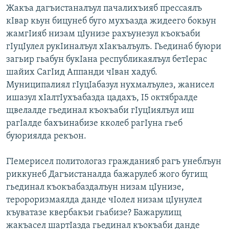
Жакъа дагъистаналъул пачалихъияб прессаялъ
кІвар кьун бицунеб буго мухъазда жидеего бокьун
жамгІияб низам цІунизе рахъунезул къокъаби
гІуцІулел рукІиналъул хІакъалъулъ. Гьединаб буюри
загьир гьабун букІана республикаялъул бетІерас
шайих СагІид Аппанди чІван хадуб.
Муниципалиял гIуцIабазул нухмалъулез, жанисел
ишазул хIалтIухъабазда цадахъ, І5 октябралде
щвелалде гьединал къокъаби гIуцIиялъул иш
рагIалде бахъинабизе кколеб рагІуна гьеб
буюриялда рекъон.
ГІемерисел политологаз гражданияб рагъ унеблъун
риккунеб Дагъистаналда бажарулеб жого бугищ
гьединал къокъабаздалъун низам цІунизе,
теророризмаялда данде чІолел низам цІунулел
къуватазе квербакъи гьабизе? Бажарулищ
жакъасел шартІазда гьединал къокъаби данде