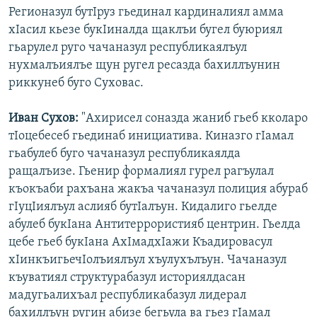
Регионазул бутІруз гьединал кардиналиял амма
хІасил кьезе букІиналда щаклъи бугел буюриял
гьарулел руго чачаназул республикаялъул
нухмалъиялъе щун ругел ресазда бахиллъунин
риккунеб буго Суховас.
Иван Сухов:
"Ахирисел соназда жаниб гьеб кколаро
тІоцебесеб гьединаб инициатива. Киназго гІамал
гьабулеб буго чачаназул республикаялда
ращалъизе. Гьенир формалиял гурел рагъулал
къокъаби рахъана жакъа чачаназул полиция абураб
гІуцІиялъул аслияб бутІалъун. Кидалиго гьелде
абулеб букІана Антитеррористияб центрин. Гьелда
цебе гьеб букІана АхІмадхІажи Къадировасул
хІинкъигьечІолъиялъул хъулухълъун. Чачаназул
къуватиял структурабазул историялдасан
мадугьалихъал республикабазул лидерал
бахиллъун ругин абизе бегьула ва гьез гІамал