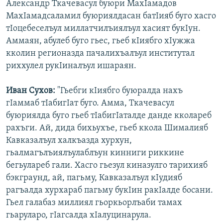
Александр Ткачевасул буюри МахІамадов
МахІамадсаламил буюриялдасан батІияб буго хасго
тІоцебеселъул миллатчилъиялъул хасият букІун.
Аммаян, абулеб буго гьес, гьеб кІиябго хІужжа
кколин регионазда пачалихъалъул институтал
риххулел рукІиналъул ишараян.
Иван Сухов:
"Гьебги кІиябго буюралда нахъ
гІаммаб тІабигІат буго. Амма, Ткачевасул
буюриялда буго гьеб тІабигІаталде данде кколареб
рахъги. Ай, дида бихьухъе, гьеб ккола Шималияб
Кавказалъул халкъазда хурхун,
гьалмагълъиялъулаблъун кинниги риккине
бегьулареб гали. Хасго гьезул киназулго тарихияб
бэкграунд, ай, пагьму, Кавказалъул кІудияб
рагъалда хурхараб пагьму букІин ракІалде босани.
Гьел галабаз миллиял гьоркьорлъаби тамах
гьаруларо, гІагсалда хІалуцинарула.