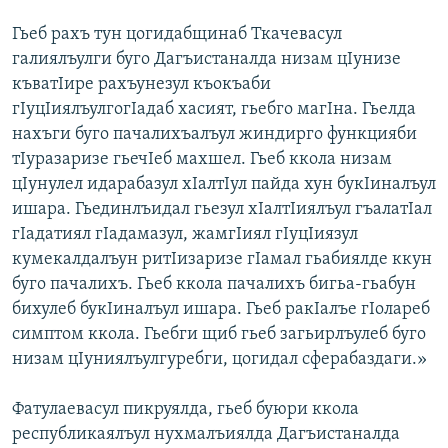
Гьеб рахъ тун цогидабщинаб Ткачевасул
галиялъулги буго Дагъистаналда низам цІунизе
къватІире рахъунезул къокъаби
гІуцІиялъулгогІадаб хасият, гьебго магІна. Гьелда
нахъги буго пачалихъалъул жиндирго функцияби
тІуразаризе гьечІеб махшел. Гьеб ккола низам
цІунулел идарабазул хІалтІул пайда хун букІиналъул
ишара. Гьединлъидал гьезул хІалтІиялъул гъалатІал
гІадатиял гІадамазул, жамгІиял гІуцІиязул
кумекалдалъун ритІизаризе гІамал гьабиялде ккун
буго пачалихъ. Гьеб ккола пачалихъ бигьа-гьабун
бихулеб букІиналъул ишара. Гьеб ракІалъе гІолареб
симптом ккола. Гьебги щиб гьеб загьирлъулеб буго
низам цІуниялъулгуребги, цогидал сферабаздаги.»
Фатулаевасул пикруялда, гьеб буюри ккола
республикаялъул нухмалъиялда Дагъистаналда