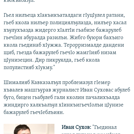
къокъабазул.
Гьел нилъеца хІакъикъаталдаги гІуцІулел ратани,
гьеб ккола нилъер полициялъулазда, нилъер хасал
хъулухъазда жидерго хІалтІи гьабизе бажарулеб
гьечІин абуралда разилъи. Жибго буюри бахъиго
ккола гьединаб хІужжа. Терорризмалде дандени
щиб, гьезда бажарулеб гьечІо жамгІияб низам
цІунизецин. Дир пикруялда, гьеб ккола
популистияб хІукму."
Шималияб Кавказалъул проблемазул гІемер
хъвалев машгьурав журналист Иван Суховас абулеб
буго, бицен гьабулеб гали кколин пачалихъалда
жиндирго халкъалъул хІинкъигьечІолъи цІунизе
бажарулеб гьечІеблъиян.
Иван Сухов:
"Гьединал