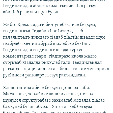
Гьединлъидал абизе ккола, гьезие кІал рагьун
абичІеб разилъи щун бугин.
Жибго Кремлалдаги бичІунеб батизе бегьула,
гьединал къагІидаби хІалтІизари, гьеб
пачалихъалъ жиндаго тІадаб хІалтІи щвалде щун
гьабулеб гьечІин абураб кколеб жо букІин.
Гьединлъидал гьединал ишазда хурхун
комментариял гьари, тІадтаразе ккола жалго
сурукъаб хІалалда рихьулеб гали. Гьединлъидал
рагьарал официалиял лъазабиял яги комментариял
рукІинеги ратиларо гьезул рахъалдасан.
Хлопониница абизе бегьула цо-цо рагІаби.
Мисалалъе, жамгІият пачалихъалъе, низам
цІунулел структурабазе захІматаб мехалда хІалае
бахъунеб бугин абурал. Унгоги гьеб бегьула