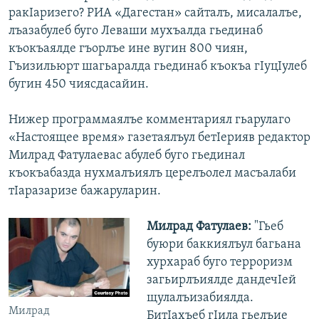
ракІаризего? РИА «Дагестан» сайталъ, мисалалъе,
лъазабулеб буго Леваши мухъалда гьединаб
къокъаялде гъорлъе ине вугин 800 чиян,
Гъизильюрт шагьаралда гьединаб къокъа гІуцІулеб
бугин 450 чиясдасайин.
Нижер программаялъе комментариял гьарулаго
«Настоящее время» газетаялъул бетІерияв редактор
Милрад Фатулаевас абулеб буго гьединал
къокъабазда нухмалъиялъ церелъолел масъалаби
тІаразаризе бажаруларин.
Милрад Фатулаев:
"Гьеб
буюри баккиялъул багьана
хурхараб буго терроризм
загьирлъиялде дандечІей
щулалъизабиялда.
Милрад
БитІахъеб гІила гьелъие