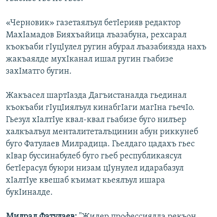
«Черновик» газетаялъул бетІерияв редактор
МахІамадов Бияхъайица лъазабуна, рехсарал
къокъаби гІуцІулел ругин абурал лъазабиязда нахъ
жакъаялде мухІканал ишал ругин гьабизе
захІматго бугин.
Жакъасел шартІазда Дагъистаналда гьединал
къокъаби гІуцІиялъул кинабгІаги магІна гьечІо.
Гьезул хІалтІуе квал-квал гьабизе буго нилъер
халкъалъул менталитеталъцинин абун риккунеб
буго Фатулаев Милрадица. Гьелдаго цадахъ гьес
кІвар буссинабулеб буго гьеб республикаясул
бетІерасул буюри низам цІунулел идарабазул
хІалтІуе квешаб къимат кьеялъул ишара
букІиналде.
Милрад Фатулаев:
"Жидер профессиялда рекъон