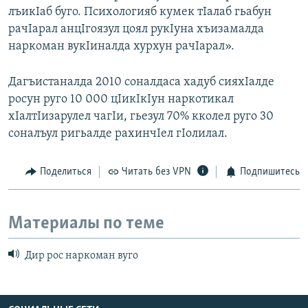
лъикIаб буго. Психологияб кумек тIалаб гьабун
рачIарал анцIгоязул цоял рукIуна хъизамалда
наркоман вукIиналда хурхун рачIарал».
Дагъистаналда 2010 соналдаса хадуб сияхIалде
росун руго 10 000 цIикIкIун наркотикал
хIалтIизарулел чагIи, гьезул 70% кколел руго 30
соналъул ригьалде рахинчIел гIолилал.
Поделиться
Читать без VPN
Подпишитесь
Материалы по теме
Дир рос наркоман вуго