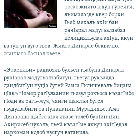
росас жийго юхун гурейги,
лъималазде квер борхи.
Гьеб мехалъ ахIи бан
рачIарал мадугьалзабаз
полициялъулал ахIун, ккун
вачун ун вуго гьев. Жийго Динарае бокьичIо,
жинцаго баянал кьезе.
«Эркенлъи» радиоялъ бухьен гьабуна Динарал
рукIарал мадугьалзабигун, гьезул рукъалда
дандбитIун нуцIа бугей Раиса Гилишевалъ бицана
цIакъ гIемер рагIулаанин гьезул рокъоса къватIибе
гIоди ва рагъ-муч, чанги щаклъи бугел
гьудулзабиги рачIунананин Мурадихъе, Ама
Динараца щибго хIал лъазе толеб букIинчIин.
Ахирисеб нухалъ, гьей къватIие яхъун ахIтIедал
наркоман кодоб нусгун ватанила.