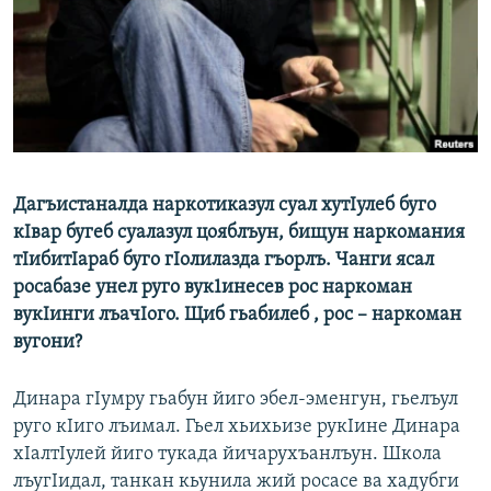
РАСПИСАНИЕ ВЕЩАНИЯ
ПОДПИШИТЕСЬ НА РАССЫЛКУ
СОЦИАЛЬНЫЕ СЕТИ
Дагъистаналда наркотиказул суал хутIулеб буго
кIвар бугеб суалазул цояблъун, бищун наркомания
тIибитIараб буго гIолилазда гъорлъ. Чанги ясал
Все сайты РСЕ/РС
росабазе унел руго вук1инесев рос наркоман
вукIинги лъачIого. Щиб гьабилеб , рос – наркоман
вугони?
Динара гIумру гьабун йиго эбел-эменгун, гьелъул
руго кIиго лъимал. Гьел хьихьизе рукIине Динара
хIалтIулей йиго тукада йичарухъанлъун. Школа
лъугIидал, танкан кьунила жий росасе ва хадубги