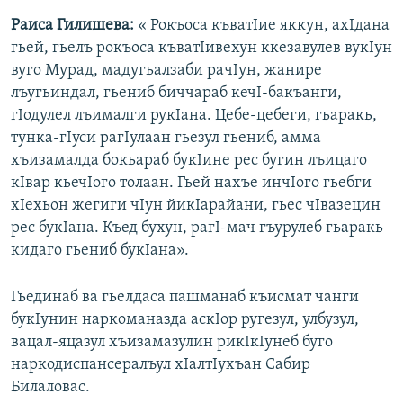
Раиса Гилишева:
« Рокъоса къватIие яккун, ахIдана
гьей, гьелъ рокъоса къватIивехун ккезавулев вукIун
вуго Мурад, мадугьалзаби рачIун, жанире
лъугьиндал, гьениб биччараб кечI-бакъанги,
гIодулел лъималги рукIана. Цебе-цебеги, гьаракь,
тунка-гIуси рагIулаан гьезул гьениб, амма
хъизамалда бокьараб букIине рес бугин лъицаго
кIвар кьечIого толаан. Гьей нахъе инчIого гьебги
хIехьон жегиги чIун йикIарайани, гьес чIвазецин
рес букIана. Къед бухун, рагI-мач гъурулеб гьаракь
кидаго гьениб букIана».
Гьединаб ва гьелдаса пашманаб къисмат чанги
букIунин наркоманазда аскIор ругезул, улбузул,
вацал-яцазул хъизамазулин рикIкIунеб буго
наркодиспансералъул хIалтIухъан Сабир
Билаловас.