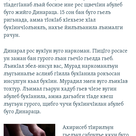
тIадегIанаб лъай босизе ине рес щвечIин абулеб
буго жийго Динараца. 15 сон бан буго гьелъ
ригьнада, амма тIокIаб хIехьезе хIал
букIинчIолъиялъ, нахъе йилълъанила лъималги
рачун.
Динарал рос вукIун вуго наркоман. ГIицIго росасе
ун заман бан гурого лъан гьечIо гьелда гьеб.
ЛъикIал эбел-инсул вас, Мурад наркоманлъун
лъугьиналъе аслияб гIилла букIанила рокъосан
инсулгун кьал букIин. Мурадил эмен вуго лъикIав
тохтур. Лъимал гьарун хадуб гьев чIезе вугин
абулеб букIанила, амма дагьабги тIаде квеш
лъугьун гурого, щибго чучи букIинчIилан абулеб
буго Динараца.
Ахирисеб тIирилъун
гьелъул сабрулъе ккун буго