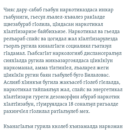
Чияс дару-сабаб гьабун наркотиказдаса инкар
гьабуниги, гьесул лъалел-хъвалез ракIалде
щвезабураб гIолила, цIидасан наркотикал
хIалтIизаризе байбихьизе. Наркотикал ва гьелда
релъараб спайс ва цогидал жал хIалтIизарулезда
гъорлъ ругила киналгIаги социалиял гъатазул
гIадамал. ГьабсагIат наркологияб диспансералъул
сияхIалда ругила микьазаргоялдаса цIикIкIун
наркоманал, амма тIатинIел, лъаларел жеги
цIикIкIн ругин баян гьабулеб буго Билаловас.
Аслияб хIинкъи бугила жакъасеб гIолеб гIелалда,
наркотикал тайпаялъул жал, спайс ва энергетикал
хIалтIизари гуреги дезоморфин абураб наркотик
хIалтIизабун, гIумруялдаса 18 соналъул ригьалде
рахинчIел гIолилал ратIалъулеб мех.
КъанагIалъи гурила кколеб хъизамалда наркоман