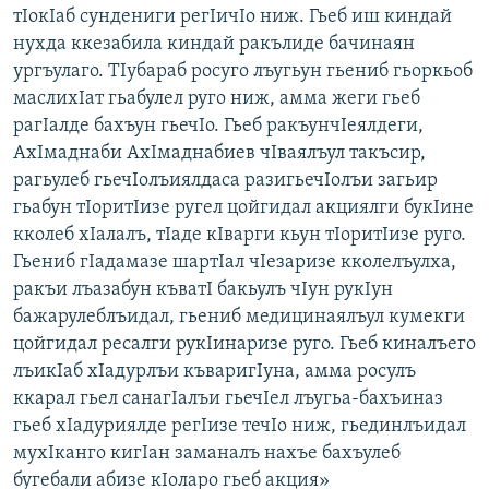
тIокIаб сундениги регIичIо ниж. Гьеб иш киндай
нухда ккезабила киндай ракълиде бачинаян
ургъулаго. ТIубараб росуго лъугьун гьениб гьоркьоб
маслихIат гьабулел руго ниж, амма жеги гьеб
рагIалде бахъун гьечIо. Гьеб ракъунчIеялдеги,
АхIмаднаби АхIмаднабиев чIваялъул такъсир,
рагьулеб гьечIолъиялдаса разигьечIолъи загьир
гьабун тIоритIизе ругел цойгидал акциялги букIине
кколеб хIалалъ, тIаде кIварги кьун тIоритIизе руго.
Гьениб гIадамазе шартIал чIезаризе кколелъулха,
ракъи лъазабун къватI бакьулъ чIун рукIун
бажарулеблъидал, гьениб медицинаялъул кумекги
цойгидал ресалги рукIинаризе руго. Гьеб киналъего
лъикIаб хIадурлъи къваригIуна, амма росулъ
ккарал гьел санагIалъи гьечIел лъугьа-бахъиназ
гьеб хIадуриялде регIизе течIо ниж, гьединлъидал
мухIканго кигIан заманалъ нахъе бахъулеб
бугебали абизе кIоларо гьеб акция»