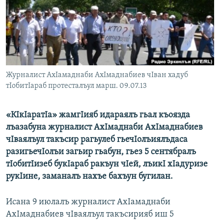
РАСПИСАНИЕ ВЕЩАНИЯ
ПОДПИШИТЕСЬ НА РАССЫЛКУ
СОЦИАЛЬНЫЕ СЕТИ
Журналист АхIамаднаби АхIмаднабиев чIван хадуб
тIобитIараб протесталъул марш. 09.07.13
«КIкIаратIа» жамгIияб идараялъ гьал къоязда
Все сайты РСЕ/РС
лъазабуна журналист АхIмаднаби АхIмаднабиев
чIваялъул такъсир рагьулеб гьечIолъиялъдаса
разигьечIолъи загьир гьабун, гьез 5 сентябралъ
тIобитIизеб букIараб ракъун чIей, лъикI хIадуризе
рукIине, заманалъ нахъе бахъун бугилан.
Исана 9 июлалъ журналист АхIамаднаби
АхIмаднабиев чIваялъул такъсирияб иш 5