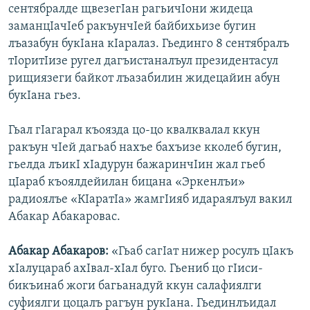
сентябралде щвезегIан рагьичIони жидеца
заманцIачIеб ракъунчIей байбихьизе бугин
лъазабун букIана кIаралаз. Гьединго 8 сентябралъ
тIоритIизе ругел дагъистаналъул президентасул
рищиязеги байкот лъазабилин жидецайин абун
букIана гьез.
Гьал гIагарал къоязда цо-цо квалквалал ккун
ракъун чIей дагьаб нахъе бахъизе кколеб бугин,
гьелда лъикI хIадурун бажаринчIин жал гьеб
цIараб къоялдейилан бицана «Эркенлъи»
радиоялъе «КIаратIа» жамгIияб идараялъул вакил
Абакар Абакаровас.
Абакар Абакаров:
«Гьаб сагIат нижер росулъ цIакъ
хIалуцараб ахIвал-хIал буго. Гьениб цо гIиси-
бикъинаб жоги багьанадуй ккун салафиялги
суфиялги цоцалъ рагъун рукIана. Гьединлъидал