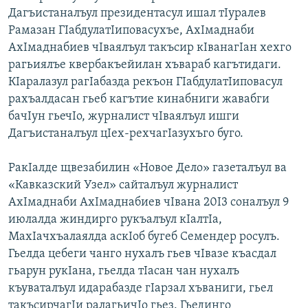
Дагъистаналъул президентасул ишал тIуралев
Рамазан ГIабдулатIиповасухъе, АхIмаднаби
АхIмаднабиев чIваялъул такъсир кIванагIан хехго
рагьиялъе квербакъейилан хъвараб кагътидаги.
КIаралазул рагIабазда рекъон ГIабдулатIиповасул
рахъалдасан гьеб кагътие кинабниги жавабги
бачIун гьечIо, журналист чIваялъул ишги
Дагъистаналъул цIех-рехчагIазухъго буго.
РакIалде щвезабилин «Новое Дело» газеталъул ва
«Кавказский Узел» сайталъул журналист
АхIмаднаби АхIмаднабиев чIвана 20I3 соналъул 9
июлалда жиндирго рукъалъул кIалтIа,
МахIачхъалаялда аскIоб бугеб Семендер росулъ.
Гьелда цебеги чанго нухалъ гьев чIвазе къасдал
гьарун рукIана, гьелда тIасан чан нухалъ
къуваталъул идарабазде гIарзал хъваниги, гьел
такъсирчагIи ралагьичIо гьез. Гьединго