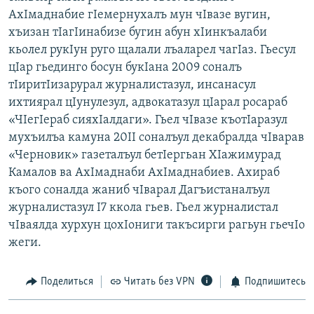
АхIмаднабие гIемернухалъ мун чIвазе вугин,
хъизан тIагIинабизе бугин абун хIинкъалаби
кьолел рукIун руго щалали лъаларел чагIаз. Гьесул
цIар гьединго босун букIана 2009 соналъ
тIиритIизарурал журналистазул, инсанасул
ихтиярал цIунулезул, адвокатазул цIарал росараб
«ЧIегIераб сияхIалдаги». Гьел чIвазе къотIаразул
мухъилъа камуна 20II соналъул декабралда чIварав
«Черновик» газеталъул бетIергьан ХIажимурад
Камалов ва АхIмаднаби АхIмаднабиев. Ахираб
къого соналда жаниб чIварал Дагъистаналъул
журналистазул I7 ккола гьев. Гьел журналистал
чIваялда хурхун цохIониги такъсирги рагьун гьечIо
жеги.
Поделиться
Читать без VPN
Подпишитесь