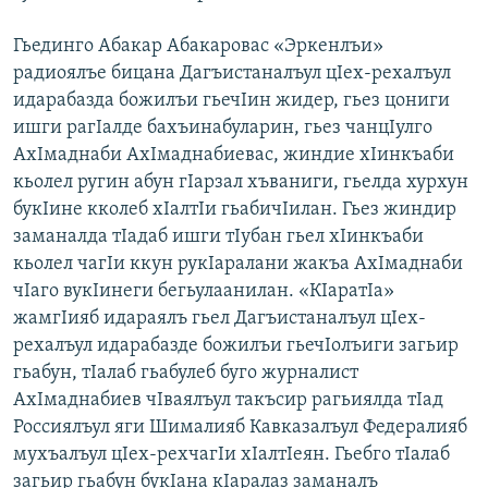
Гьединго Абакар Абакаровас «Эркенлъи»
радиоялъе бицана Дагъистаналъул цIех-рехалъул
идарабазда божилъи гьечIин жидер, гьез цониги
ишги рагIалде бахъинабуларин, гьез чанцIулго
АхIмаднаби АхIмаднабиевас, жиндие хIинкъаби
кьолел ругин абун гIарзал хъваниги, гьелда хурхун
букIине кколеб хIалтIи гьабичIилан. Гьез жиндир
заманалда тIадаб ишги тIубан гьел хIинкъаби
кьолел чагIи ккун рукIаралани жакъа АхIмаднаби
чIаго вукIинеги бегьулаанилан. «КIаратIа»
жамгIияб идараялъ гьел Дагъистаналъул цIех-
рехалъул идарабазде божилъи гьечIолъиги загьир
гьабун, тIалаб гьабулеб буго журналист
АхIмаднабиев чIваялъул такъсир рагьиялда тIад
Россиялъул яги Шималияб Кавказалъул Федералияб
мухъалъул цIех-рехчагIи хIалтIеян. Гьебго тIалаб
загьир гьабун букIана кIаралаз заманалъ