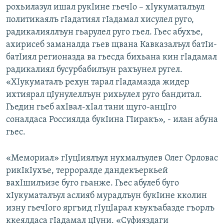
рохьилазул ишал рукIине гьечIо – хIукуматалъул
политикаялъ гIадатиял гIадамал хисулел руго,
радикалияллъун гьарулел руго гьел. Гьес абухъе,
ахирисеб заманалда гьев щвана Кавказалъул батIи-
батIиял регионазда ва гьесда бихьана кин гIадамал
радикалиял бусурбабилъун рахъунел ругел.
«ХIукуматалъ рехун тарал гIадамазда жидер
ихтиярал цIунулеллъун рихьулел руго бандитал.
Гьедин гьеб ахIвал-хIал тани щуго-анцIго
соналдаса Россиялда букIина ГIиракъ», - илан абуна
гьес.
«Мемориал» гIуцIиялъул нухмалъулев Олег Орловас
рикIкIухъе, терроралде дандекъеркьей
вахIшилъизе буго гьанже. Гьес абулеб буго
хIукуматалъул аслияб мурадлъун букIине кколин
изну гьечIого яргъид гIуцIарал къукъабазде гъорлъ
ккеялдаса гIадамал цIуни. «Суфияздаги