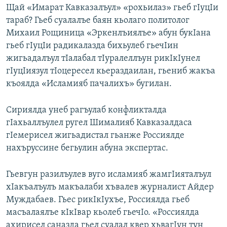
Щай «Имарат Кавказалъул» «рохьилаз» гьеб гIуцIи
тараб? Гьеб суалалъе баян кьолаго политолог
Михаил Рощиница «Эркенлъиялъе» абун букIана
гьеб гIуцIи радикалазда бихьулеб гьечIин
жигьадалъул тIалабал тIуралеллъун рикIкIунел
гIуцIиязул тIоцересел кьераздаилан, гьениб жакъа
къоялда «Исламияб пачалихъ» бугилан.
Сириялда унеб рагъулаб конфликталда
гIахьаллъулел ругел Шималияб Кавказалдаса
гIемерисел жигьадистал гьанже Россиялде
нахъруссине бегьулин абуна экспертас.
Гьевгун разилъулев вуго исламияб жамгIияталъул
хIакъалъулъ макъалаби хъвалев журналист Айдер
Муждабаев. Гьес рикIкIухъе, Россиялда гьеб
масъалаялъе кIкIвар кьолеб гьечIо. «Россиялда
ахирисел саназда гьел суалал квер хьвагIун тун