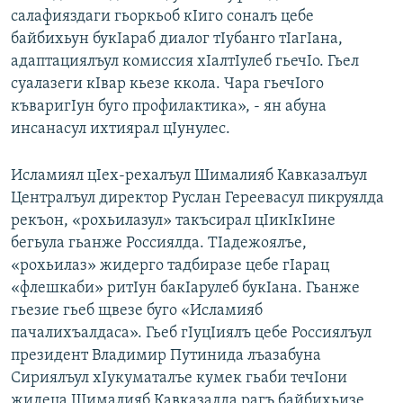
салафияздаги гьоркьоб кIиго соналъ цебе
байбихьун букIараб диалог тIубанго тIагIана,
адаптациялъул комиссия хIалтIулеб гьечIо. Гьел
суалазеги кIвар кьезе ккола. Чара гьечIого
къваригIун буго профилактика», - ян абуна
инсанасул ихтиярал цIунулес.
Исламиял цIех-рехалъул Шималияб Кавказалъул
Централъул директор Руслан Гереевасул пикруялда
рекъон, «рохьилазул» такъсирал цIикIкIине
бегьула гьанже Россиялда. ТIадежоялъе,
«рохьилаз» жидерго тадбиразе цебе гIарац
«флешкаби» ритIун бакIарулеб букIана. Гьанже
гьезие гьеб щвезе буго «Исламияб
пачалихъалдаса». Гьеб гIуцIиялъ цебе Россиялъул
президент Владимир Путинида лъазабуна
Сириялъул хIукуматалъе кумек гьаби течIони
жидеца Шималияб Кавказалда рагъ байбихьизе