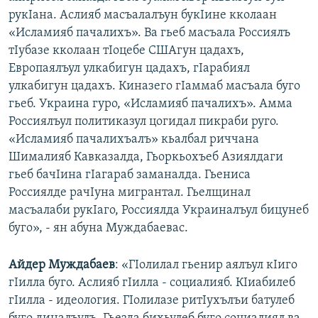
рукIана. Аслияб масъалалъун букIине кколаан
«Исламияб пачалихъ». Ва гьеб масъала Россиялъ
тIубазе кколаан тIоцебе СШАгун цадахъ,
Европаялъул улкабигун цадахъ, гIарабиял
улкабигун цадахъ. Киназего гIаммаб масъала буго
гьеб. Украина гуро, «Исламияб пачалихъ». Амма
Россиялъул политиказул цогидал пикраби руго.
«Исламияб пачалихъалъ» кьалбал риччана
Шималияб Кавказалда, Гьоркьохъеб Азиялдаги
гьеб бачIина гIагараб заманалда. Гьениса
Россиялде рачIуна мигрантал. Гьелщинал
масъалаби рукIаго, Россиялда Украиналъул бицунеб
буго», - ян абуна Муждабаевас.
Айдер Муждабаев
: «ГIолилал гьенир аялъул кIиго
гIилла буго. Аслияб гIилла - социалияб. КIиабилеб
гIилла - идеология. ГIолилазе ритIухълъи батулеб