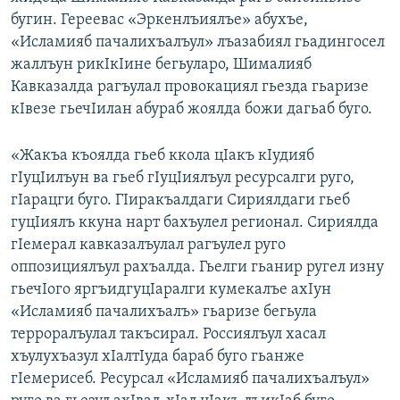
бугин. Гереевас «Эркенлъиялъе» абухъе,
«Исламияб пачалихъалъул» лъазабиял гьадингосел
жаллъун рикIкIине бегьуларо, Шималияб
Кавказалда рагъулал провокациял гьезда гьаризе
кIвезе гьечIилан абураб жоялда божи дагьаб буго.
«Жакъа къоялда гьеб ккола цIакъ кIудияб
гIуцIилъун ва гьеб гIуцIиялъул ресурсалги руго,
гIарацги буго. ГIиракъалдаги Сириялдаги гьеб
гуцIиялъ ккуна нарт бахъулел регионал. Сириялда
гIемерал кавказалъулал рагъулел руго
оппозициялъул рахъалда. Гьелги гьанир ругел изну
гьечIого яргъидгуцIаралги кумекалъе ахIун
«Исламияб пачалихъалъ» гьаризе бегьула
терроралъулал такъсирал. Россиялъул хасал
хъулухъазул хIалтIуда бараб буго гьанже
гIемерисеб. Ресурсал «Исламияб пачалихъалъул»