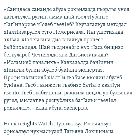
«Санидаса санаиде абула рохьилазда гъорлъе унел
дагьлъулел ругин, амма щай гьел тIубанго
тIагIинаризе кIолеб гьечIеб? Къуваталъул методал
хIалтIизарулел руго гIемерисала. Ингушетиялда
ахIвал-хIал хисана диалогалъул процесс
байбихьидал. Щай гьединабго нух тIаса бищизе
бегьулареб Чечняялда яги Дагъистаналда?
«Исламияб пачалихъ» Кавказалда бачIинин
хIинкъи бугин абулеб букIана экспертаз.
Профилактикияб хIалтIи гьабизе кколин абулеб
букIана. Гьеб гьанжеги гьабизе батIаго кватIун
гьечIо. Гьеб гьабичIони, раккила цоцалгун бухьенал
ругел, миллат ва республика батIалъи гьечIел
рохьилал», - илан абуна экспертас.
Human Rights Watch гIуцIиялъул Россиялъул
офисалъул нухмалъулей Татьяна Локшинаца