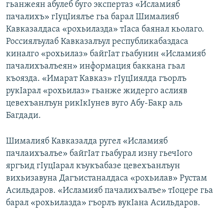
гьанжеян абулеб буго экспертаз «Исламияб
пачалихъ» гIуцIиялъе гьа барал Шималияб
Кавказалдаса «рохьилазда» тIаса баянал кьолаго.
Россиялъулаб Кавказалъул республикабаздаса
киналго «рохьилаз» байгIат гьабунин «Исламияб
пачалихъалъеян» информация баккана гьал
къоязда. «Имарат Кавказ» гIуцIиялда гъорлъ
рукIарал «рохьилаз» гьанже жидерго аслияв
цевехъанлъун рикIкIунев вуго Абу-Бакр аль
Багдади.
Шималияб Кавказалда ругел «Исламияб
пачлаихъалъе» байгIат гьабурал изну гьечIого
яргъид гIуцIарал къукъабазе цевехъанлъун
вихьизавуна Дагъистаналдаса «рохьилав» Рустам
Асильдаров. «Исламияб пачалихъалъе» тIоцере гьа
барал «рохьилазда» гъорлъ вукIана Асильдаров.