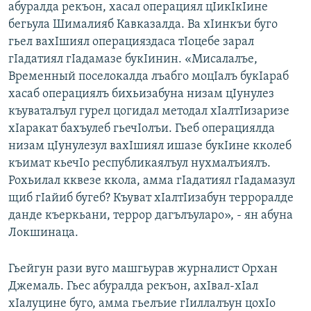
абуралда рекъон, хасал операциял цIикIкIине
бегьула Шималияб Кавказалда. Ва хIинкъи буго
гьел вахIшиял операцияздаса тIоцебе зарал
гIадатиял гIадамазе букIинин. «Мисалалъе,
Временный поселокалда лъабго моцIалъ букIараб
хасаб операциялъ бихьизабуна низам цIунулез
къуваталъул гурел цогидал методал хIалтIизаризе
хIаракат бахъулеб гьечIолъи. Гьеб операциялда
низам цIунулезул вахIшиял ишазе букIине кколеб
къимат кьечIо республикаялъул нухмалъиялъ.
Рохьилал кквезе ккола, амма гIадатиял гIадамазул
щиб гIайиб бугеб? Къуват хIалтIизабун терроралде
данде къеркьани, террор дагълъуларо», - ян абуна
Локшинаца.
Гьейгун рази вуго машгьурав журналист Орхан
Джемаль. Гьес абуралда рекъон, ахIвал-хIал
хIалуцине буго, амма гьелъие гIиллалъун цохIо