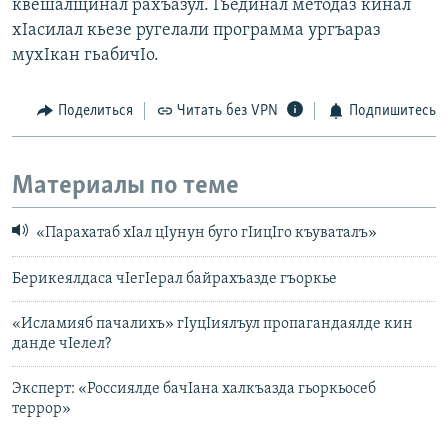
квешалщинал рахъазул. Гьединал методаз кинал
хIасилал кьезе ругелали программа ургъараз
мухIкан гьабичIо.
Поделиться
Читать без VPN
Подпишитесь
Материалы по теме
«Парахатаб хIал цIунун буго гIицIго къуваталъ»
Берикеялдаса чIегIерал байрахъазде гъоркье
«Исламияб пачалихъ» гIуцIиялъул пропагандаялде кин
данде чIелел?
Эксперт: «Россиялде бачIана халкъазда гьоркьосеб
террор»