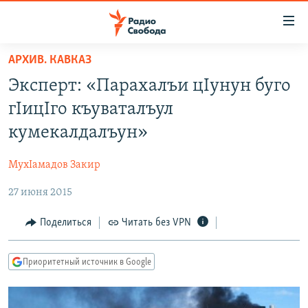
Ссылки
для
упрощенного
АРХИВ. КАВКАЗ
ПРОГРАММЫ
доступа
Эксперт: «Парахалъи цIунун буго
ПОДКАСТЫ
Вернуться
гIицIго къуваталъул
к
АВТОРСКИЕ ПРОЕКТЫ
кумекалдалъун»
основному
ЦИТАТЫ СВОБОДЫ
содержанию
МухIамадов Закир
Вернутся
МНЕНИЯ
к
27 июня 2015
КУЛЬТУРА
главной
навигации
IDEL.РЕАЛИИ
Поделиться
Читать без VPN
Вернутся
КАВКАЗ.РЕАЛИИ
к
Приоритетный источник в Google
СЕВЕР.РЕАЛИИ
поиску
СИБИРЬ.РЕАЛИИ