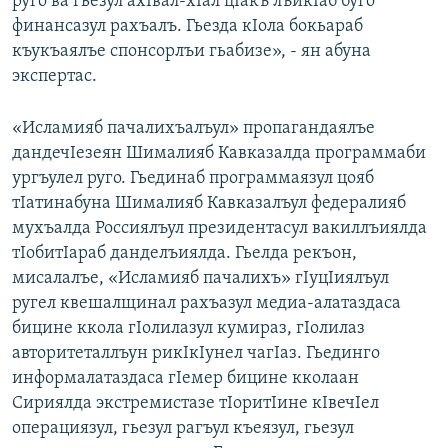
руго ва гьезул ахIвал-хIал цIакъ лъикIаб буго
финансазул рахъалъ. Гьезда кIола бокьараб
къукъаялъе спонсорлъи гьабизе», - ян абуна
экспертас.
«Исламияб пачалихъалъул» пропагандаялъе
дандечIезеян Шималияб Кавказалда программаби
ургъулел руго. Гьединаб программаязул цояб
тIатинабуна Шималияб Кавказалъул федералияб
мухъалда Россиялъул президентасул вакиллъиялда
тIобитIараб данделъиялда. Гьелда рекъон,
мисалалъе, «Исламияб пачалихъ» гIуцIиялъул
ругел квешалщинал рахъазул медиа-алатаздаса
бицине ккола гIолилазул кумираз, гIолилаз
авторитеталлъун рикIкIунел чагIаз. Гьединго
информалатаздаса гIемер бицине кколаан
Сириялда экстремистазе тIоритIине кIвечIел
операциязул, гьезул рагъул къеязул, гьезул