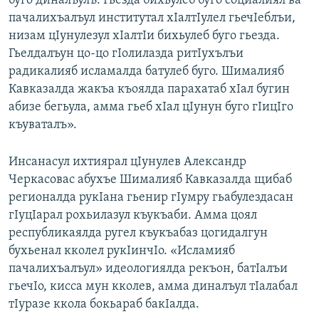
буго диналъулъ. Гьезда бихьулеб буго социалиял ва
пачалихъалъул институтал хIалтIулел гьечIеблъи,
низам цIунулезул хIалтIи бихьулеб буго гьезда.
Гьелдалъун цо-цо гIолилазда ритIухълъи
радикалияб исламалда батулеб буго. Шималияб
Кавказалда жакъа къоялда парахатаб хIал бугин
абизе бегьула, амма гьеб хIал цIунун буго гIицIго
къуваталъ».
Инсанасул ихтиярал цIунулев Александр
Черкасовас абухъе Шималияб Кавказалда щибаб
регионалда рукIана гьенир гIумру гьабулездасан
гIуцIарал рохьилазул къукъаби. Амма цоял
республикаялда ругел къукъабаз цогидалгун
бухьенал кколел рукIинчIо. «Исламияб
пачалихъалъул» идеологиялда рекъон, батIалъи
гьечIо, кисса мун кколев, амма диналъул тIалабал
тIуразе ккола бокьараб бакIалда.