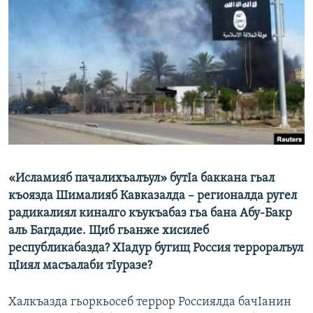
РАСПИСАНИЕ ВЕЩАНИЯ
ПОДПИШИТЕСЬ НА РАССЫЛКУ
СОЦИАЛЬНЫЕ СЕТИ
Все сайты РСЕ/РС
​«Исламияб пачалихъалъул» бутIа баккана гьал
къоязда Шималияб Кавказалда – регионалда ругел
радикалиял киналго къукъабаз гьа бана Абу-Бакр
аль Багдадие. Щиб гьанже хисилеб
республикабазда? ХIадур бугищ Россия терроралъул
цIиял масъалаби тIуразе?
Халкъазда гьоркьосеб террор Россиялда бачIанин