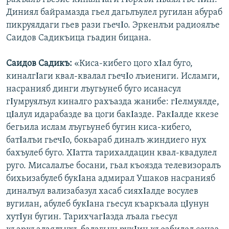
Диниял байрамазда гьел дагьлъулел ругилан абураб
пикруялдаги гьев рази гьечΙо. Эркенлъи радиоялъе
Саидов Садикъица гьадин бицана.
Саидов Садикъ:
«Киса-кибего цого хΙал буго,
киналгΙаги квал-квалал гьечΙо лъиениги. Исламги,
насранияб динги лъугьунеб буго исанасул
гΙумруялъул киналго рахъазда жанибе: гΙелмуялде,
цΙалул идарабазде ва цоги бакΙазде. РакΙалде ккезе
бегьила ислам лъугьунеб бугин киса-кибего,
батΙалъи гьечΙо, бокьараб диналъ жиндиего нух
бахъулеб буго. ХΙатта тарихалдацин квал-квадулел
руго. Мисалалъе босани, гьал къоязда телевизоралъ
бихьизабулеб букΙана адмирал Ушаков насранияб
диналъул вализабазул хасаб сияхΙалде восулев
вугилан, абулеб букΙана гьесул къаркъала цΙунун
хутΙун бугин. ТарихчагΙазда лъала гьесул