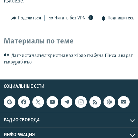
гьабизе.
Поделиться
Читать без VPN
Подпишитесь
Материалы по теме
Дагъистаналъул христианаз кΙодо гьабуна ГΙиса-авараг
гьавураб къо
СОЦИАЛЬНЫЕ СЕТИ
РАДИО СВОБОДА
ИНФОРМАЦИЯ