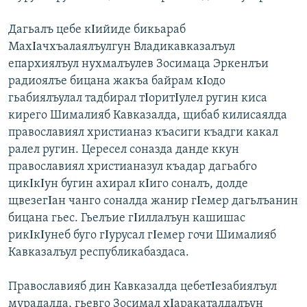
Дагьалъ цебе кΙийиде бикьараб
МахΙачхъалаялъулгун Владикавказалъул
епархиялъул нухмалъулев Зосимаца Эркенлъи
радиоялъе бицана жакъа байрам кΙодо
гьабиялъулал тадбирал тΙоритΙулел ругин киса
кирего Шималияб Кавказалда, щибаб килисаялда
православиял христианаз къасиги къадги какал
ралел ругин. Цересел соназда данде ккун
православиял христианазул къадар дагьабго
цикΙкΙун бугин ахирал кΙиго соналъ, долде
щвезегΙан чанго соналда жанир гΙемер дагьлъанин
бицана гьес. Гьелъие гΙиллалъун кашишас
рикΙкΙунеб буго гΙурусал гΙемер гочи Шималияб
Кавказалъул республикабаздаса.
Православияб дин Кавказалда цебетΙезабиялъул
мурадалда, гьевго Зосимал хΙаракаталдалъун