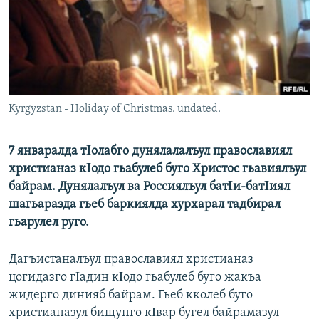
РАСПИСАНИЕ ВЕЩАНИЯ
ПОДПИШИТЕСЬ НА РАССЫЛКУ
СОЦИАЛЬНЫЕ СЕТИ
Kyrgyzstan - Holiday of Christmas. undated.
7 январалда тΙолабго дунялалалъул православиял
христианаз кΙодо гьабулеб буго Христос гьавиялъул
Все сайты РСЕ/РС
байрам. Дунялалъул ва Россиялъул батΙи-батΙиял
шагьаразда гьеб баркиялда хурхарал тадбирал
гьарулел руго.
Дагъистаналъул православиял христианаз
цогидазго гΙадин кΙодо гьабулеб буго жакъа
жидерго динияб байрам. Гьеб кколеб буго
христианазул бищунго кΙвар бугел байрамазул