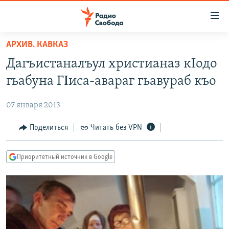
Ссылки
для
упрощенного
АРХИВ. КАВКАЗ
ПРОГРАММЫ
доступа
Дагъистаналъул христианаз кΙодо
ПОДКАСТЫ
Вернуться
гьабуна ГΙиса-авараг гьавураб къо
к
АВТОРСКИЕ ПРОЕКТЫ
основному
07 января 2013
ЦИТАТЫ СВОБОДЫ
содержанию
Вернутся
МНЕНИЯ
Поделиться
Читать без VPN
к
КУЛЬТУРА
главной
Приоритетный источник в Google
навигации
IDEL.РЕАЛИИ
Вернутся
КАВКАЗ.РЕАЛИИ
к
СЕВЕР.РЕАЛИИ
поиску
СИБИРЬ.РЕАЛИИ