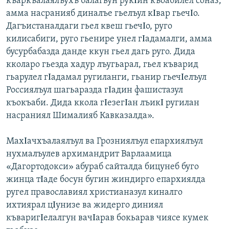
къаркъалаялъухъ балагьун рукΙин къоабилел соназ,
амма насранияб диналъе гьелъул кΙвар гьечΙо.
Дагъистаналдаги гьел квеш гьечΙо, руго
килисабиги, руго гьенире унел гΙадамалги, амма
бусурбабазда данде ккун гьел дагь руго. Дида
кколаро гьезда хадур лъугьарал, гьел къварид
гьарулел гΙадамал ругиланги, гьанир гьечΙелъул
Россиялъул шагьаразда гΙадин фашистазул
къокъаби. Дида ккола гΙезегΙан лъикΙ ругилан
насраниял Шималияб Кавказалда».
МахΙачхъалаялъул ва Грозниялъул епархиялъул
нухмалъулев архимандрит Варлаамица
«Дагортодокси» абураб сайталда бицунеб буго
жинца тΙаде босун бугин жиндирго епархиялда
ругел православиял христианазул киналго
ихтиярал цΙунизе ва жидерго диниял
къваригΙелалгун вачΙарав бокьарав чиясе кумек