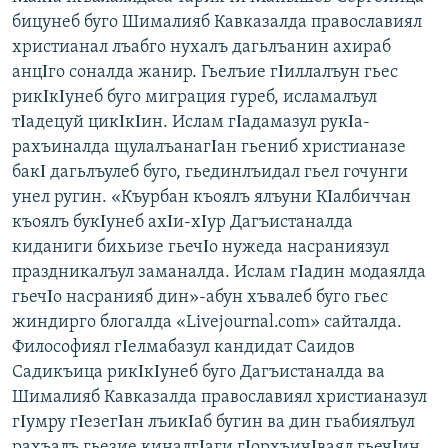
бицунеб буго Шималияб Кавказалда православиял
христианал лъабго нухалъ дагьлъанин ахираб
анцΙго соналда жанир. Гьелъие гΙиллалъун гьес
рикΙкΙунеб буго миграция гуреб, исламалъул
тΙадецуй цикΙкΙин. Ислам гΙадамазул рукΙа-
рахъиналда щулалъанагΙан гьениб христианазе
бакΙ дагьлъулеб буго, гьединлъидал гьел гочунги
унел ругин. «Къурбан къоялъ ялъуни КΙалбиччан
къоялъ букΙунеб ахΙи-хΙур Дагъистаналда
киданиги бихьизе гьечΙо нужеда насраниязул
праздникалъул заманалда. Ислам гΙадин модаялда
гьечΙо насранияб дин»-абун хъвалеб буго гьес
жиндирго блогалда «Livejournal.com» сайталда.
Философиял гΙелмабазул кандидат Саидов
Садикъица рикΙкΙунеб буго Дагъистаналда ва
Шималияб Кавказалда православиял христианазул
гΙумру гΙезегΙан лъикΙаб бугин ва дин гьабиялъул
рахъалъ гьезие киналгΙаги гΙорхъичΙваял гьечΙин.