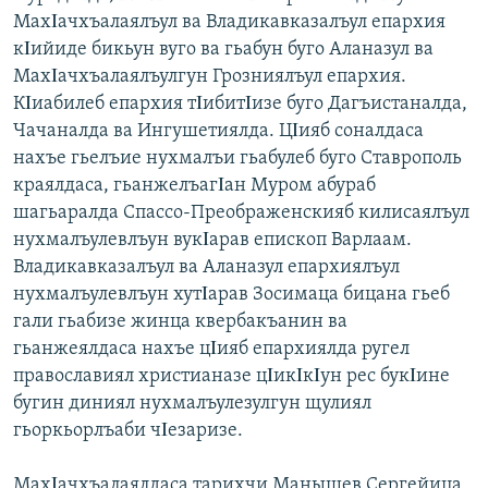
МахΙачхъалаялъул ва Владикавказалъул епархия
кΙийиде бикьун вуго ва гьабун буго Аланазул ва
МахΙачхъалаялъулгун Грозниялъул епархия.
КΙиабилеб епархия тΙибитΙизе буго Дагъистаналда,
Чачаналда ва Ингушетиялда. ЦΙияб соналдаса
нахъе гьелъие нухмалъи гьабулеб буго Ставрополь
краялдаса, гьанжелъагΙан Муром абураб
шагьаралда Спассо-Преображенскияб килисаялъул
нухмалъулевлъун вукΙарав епископ Варлаам.
Владикавказалъул ва Аланазул епархиялъул
нухмалъулевлъун хутΙарав Зосимаца бицана гьеб
гали гьабизе жинца квербакъанин ва
гьанжеялдаса нахъе цΙияб епархиялда ругел
православиял христианазе цΙикΙкΙун рес букΙине
бугин диниял нухмалъулезулгун щулиял
гьоркьорлъаби чΙезаризе.
МахΙачхъалаялдаса тарихчи Манышев Сергейица