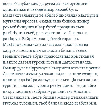
цояб. Республикаялда ругел дагьал ругониги
христианазги гьелде кΙвар кьолеб буго.
МахΙачхъалаялъул 34 абилеб школалда хΙалтΙулей
мугΙалим Фролова Людмилаца бицана жидер
рокъоб бищунго кΙвар бугеб праздниклъун
рикΙкΙунин гьеб, рокъор киналго гΙагаралги
ракΙарун. Байрамалда цебесеб сордоялъ
МахΙачхъалаялъул килисаялда какал рала ва
хадусеб къоялъ кΙал кколилан бицана гьелъ.
Гьединго гьелъ абуна православиял христианал
цΙакъго дагьал гурони гьечΙин Дагъистаналда.
Гьанир ругел гΙурусазул гΙемерисел атеистал ругин
Совет пачалихъалъул заманалда гьанире гочарал,
килисаялда байрамалъул къоялъги цΙакъго дагьал
гурони гΙадамал гурони рукΙунарин. Гьединабго
пикру тасдикъ гьабуна журналистка Анохина
Светланацаги. Гьелъ бицана жидер хъизамалдаги
гΙурусал ругониги, гьеб байрам кΙодо гьабуларин.