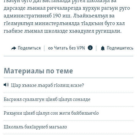
гьабун буго Дагъистаналда ругел школазул ва
дарсазде лъимал риччаларезда хурхун рагьун руго
административияб 190 иш. Лъайкьеялъул ва
гIелмуялъул министерлъиялда тIадкъан буго хал
гьабизе лъимал школазде хьвадулел ругищали.
Поделиться
Читать без VPN
Подпишитесь
Материалы по теме
ЦIар хъвазе лъараб гIолищ ясазе?
Басриял суалалгун цlияб цlалул соналде
Рихьуни цlияб цlалул сон жеги байбихьичlо
Школалъ бакIарулеб магъало