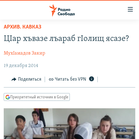
Ссылки
для
упрощенного
АРХИВ. КАВКАЗ
ПРОГРАММЫ
доступа
ЦIар хъвазе лъараб гIолищ ясазе?
ПОДКАСТЫ
Вернуться
к
МухIамадов Закир
АВТОРСКИЕ ПРОЕКТЫ
основному
19 декабря 2014
ЦИТАТЫ СВОБОДЫ
содержанию
Вернутся
МНЕНИЯ
Поделиться
Читать без VPN
к
КУЛЬТУРА
главной
Приоритетный источник в Google
навигации
IDEL.РЕАЛИИ
Вернутся
КАВКАЗ.РЕАЛИИ
к
СЕВЕР.РЕАЛИИ
поиску
СИБИРЬ.РЕАЛИИ