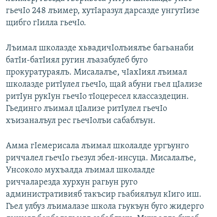
гьечIо 248 лъимер, хутIаразул дарсазде унгутIизе
щибго гIилла гьечIо.
Лъимал школазде хьвадичIолъиялъе багьанаби
батIи-батIиял ругин лъазабулеб буго
прокуратураялъ. Мисалалъе, чIахIиял лъимал
школазде ритIулел гьечIо, щай абуни гьел цIализе
ритIун рукIун гьечIо тIоцересел классаздецин.
Гьединго лъимал цIализе ритIулел гьечIо
хъизаналъул рес гьечIолъи сабаблъун.
Амма гIемерисала лъимал школалде ургъунго
риччалел гьечIо гьезул эбел-инсуца. Мисалалъе,
Унсоколо мухъалда лъимал школалде
риччаларезда хурхун рагьун руго
административияб такъсир гьабиялъул кIиго иш.
Гьел улбуз лъималазе школа гьукъун буго жидерго