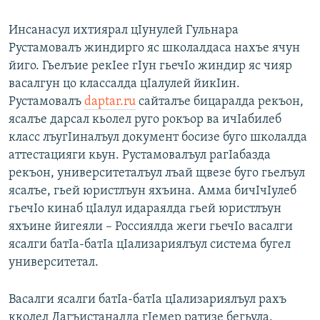
Инсанасул ихтиярал цIунулей Гульнара
Рустамовалъ жиндирго яс школалдаса нахъе ячун
йиго. Гьелъие рекIее гIун гьечIо жиндир яс чияр
васалгун цо классалда цIалулей йикIин.
Рустамовалъ
daptar.ru
сайталъе бицаралда рекъон,
ясалъе дарсал кьолел руго рокъор ва ичIабилеб
класс лъугIиналъул документ босизе буго школалда
аттестацияги кьун. Рустамовалъул рагIабазда
рекъон, университеталъул лъай щвезе буго гьелъул
ясалъе, гьей юристлъун яхъина. Амма бичIчIулеб
гьечIо кинаб цIалул идараялда гьей юристлъун
яхъине йигеяли – Россиялда жеги гьечIо васалги
ясалги батIа-батIа цIализариялъул система бугел
университетал.
Васалги ясалги батIа-батIа цIализариялъул рахъ
кколел Дагъистаналда гIемер ратизе бегьула.