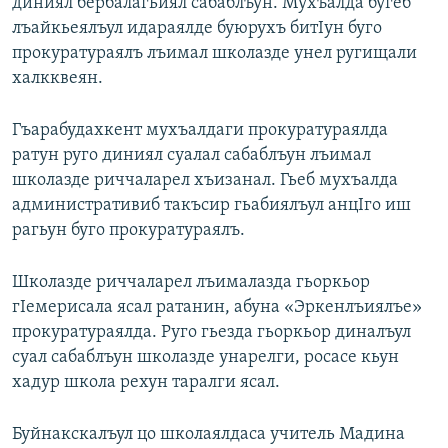
диниял бербалагьиял сабаблъун. Мухъалда бугеб
лъайкьеялъул идараялде буюрухъ битIун буго
прокуратураялъ лъимал школазде унел ругищали
халкквеян.
Гъарабудахкент мухъалдаги прокуратураялда
ратун руго диниял суалал сабаблъун лъимал
школазде риччаларел хъизанал. Гьеб мухъалда
административиб такъсир гьабиялъул анцIго иш
рагьун буго прокуратураялъ.
Школазде риччаларел лъималазда гьоркьор
гIемерисала ясал ратанин, абуна «Эркенлъиялъе»
прокуратураялда. Руго гьезда гьоркьор диналъул
суал сабаблъун школазде унарелги, росасе кьун
хадур школа рехун таралги ясал.
Буйнакскалъул цо школаялдаса учитель Мадина