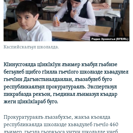
РАСПИСАНИЕ ВЕЩАНИЯ
ПОДПИШИТЕСЬ НА РАССЫЛКУ
СОЦИАЛЬНЫЕ СЕТИ
Каспийскалъул школалда.
КIинусгоялда цIикIкIун лъимер къабул гьабизе
бегьулеб щибго гIилла гьечIого школазде хьвадулел
Все сайты РСЕ/РС
гьечIин Дагъистаналдаилан, лъазабулеб буго
республикаялъул прокуратураялъ. Экспертазул
пикрабазда рекъон, гьединал лъимазул къадар
жеги цIикIкIараб буго.
Прокуратураялъ лъазабухъе, жакъа къоялда
республикаялда школазде хьвадулеб гьечIо 460
лъимер, гьезда гьоркьоса унтун школалде унеб