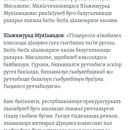
Мисалалъе, МахIачхъалаялдаса ХIажимурад
МухIамадовас рикIкIунеб буго балугълъиялде
рахарал лъимал батIа-батIа цIализаризе кколин.
ХIажимурад МухIамадов
: «ТIоцересел-кIиабилел
классазда цIалулел гьел гьитIинал чагIи ругоха.
БатIа-батIа цIализаризе ккола балугълъиялде
рахарал. Мисалалъе, щуабилеб классалдаса
байбихьун. Гурони, бихьиналги руччабиги аскIор
ругел бакIалда, бихьиназул гьабулебщинаб жо
руччабазде балагьун гьабулеблъун букIуна.
Гьединго руччабазулги».
Кин-букIаниги, республикаялъул прокуратураялъ
лъазабулеб буго школазде лъимал риччаларезе
гIадлу гьабизе бугин. Гьезул тIадкъаязда рекъон,
лъималазул ихтиярал цIунулел комиссияз хал