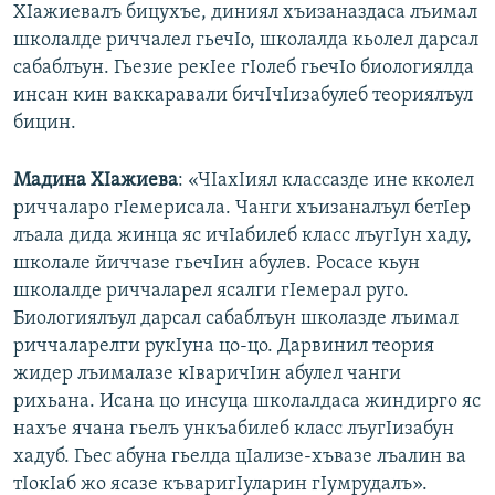
ХIажиевалъ бицухъе, диниял хъизаназдаса лъимал
школалде риччалел гьечIо, школалда кьолел дарсал
сабаблъун. Гьезие рекIее гIолеб гьечIо биологиялда
инсан кин ваккаравали бичIчIизабулеб теориялъул
бицин.
Мадина ХIажиева
: «ЧIахIиял классазде ине кколел
риччаларо гIемерисала. Чанги хъизаналъул бетIер
лъала дида жинца яс ичIабилеб класс лъугIун хаду,
школале йиччазе гьечIин абулев. Росасе кьун
школалде риччаларел ясалги гIемерал руго.
Биологиялъул дарсал сабаблъун школазде лъимал
риччаларелги рукIуна цо-цо. Дарвинил теория
жидер лъималазе кIваричIин абулел чанги
рихьана. Исана цо инсуца школалдаса жиндирго яс
нахъе ячана гьелъ ункъабилеб класс лъугIизабун
хадуб. Гьес абуна гьелда цIализе-хъвазе лъалин ва
тIокIаб жо ясазе къваригIуларин гIумрудалъ».