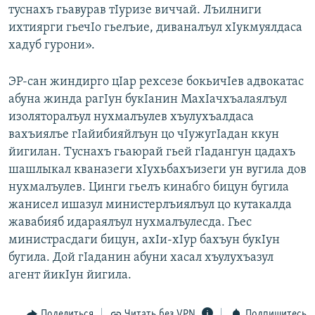
туснахъ гьавурав тIуризе виччай. Лъилниги
ихтиярги гьечIо гьелъие, диваналъул хIукмуялдаса
хадуб гурони».
ЭР-сан жиндирго цIар рехсезе бокьичIев адвокатас
абуна жинда рагIун букIанин МахIачхъалаялъул
изоляторалъул нухмалъулев хъулухъалдаса
вахъиялъе гIайибияйлъун цо чIужугIадан ккун
йигилан. Туснахъ гьаюрай гьей гIадангун цадахъ
шашлыкал кваназеги хIухьбахъизеги ун вугила дов
нухмалъулев. Цинги гьелъ кинабго бицун бугила
жанисел ишазул министерлъиялъул цо кутакалда
жавабияб идараялъул нухмалъулесда. Гьес
министрасдаги бицун, ахIи-хIур бахъун букIун
бугила. Дой гIаданин абуни хасал хъулухъазул
агент йикIун йигила.
Поделиться
Читать без VPN
Подпишитесь