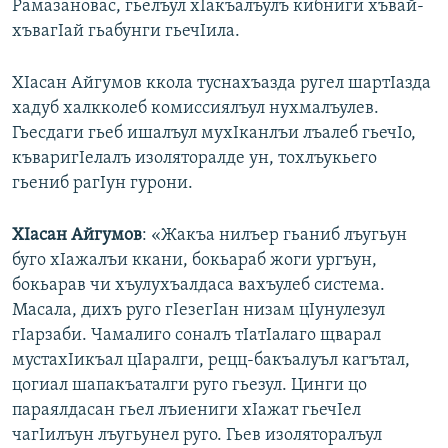
Рамазановас, гьелъул хIакъалъулъ кибниги хъвай-
хъвагIай гьабунги гьечIила.
ХIасан Айгумов ккола туснахъазда ругел шартIазда
хадуб халкколеб комиссиялъул нухмалъулев.
Гьесдаги гьеб ишалъул мухIканлъи лъалеб гьечIо,
къваригIелалъ изоляторалде ун, тохлъукьего
гьениб рагIун гурони.
ХIасан Айгумов
: «Жакъа нилъер гьаниб лъугьун
буго хIажалъи ккани, бокьараб жоги ургъун,
бокьарав чи хъулухъалдаса вахъулеб система.
Масала, дихъ руго гIезегIан низам цIунулезул
гIарзаби. Чамалиго соналъ тIатIалаго щварал
мустахIикъал цIаралги, рецц-бакъалуъл кагътал,
цогиал шапакъаталги руго гьезул. Цинги цо
параялдасан гьел лъиениги хIажат гьечIел
чагIилъун лъугьунел руго. Гьев изоляторалъул