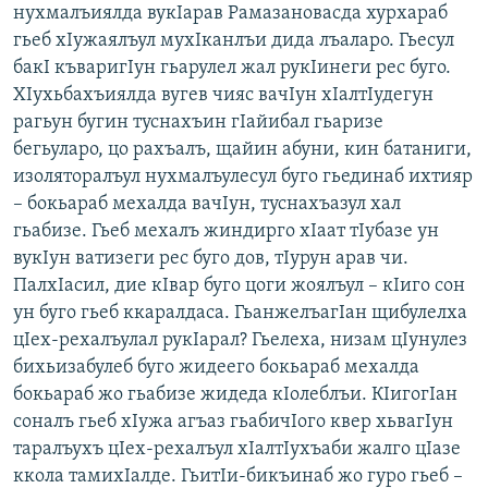
нухмалъиялда вукIарав Рамазановасда хурхараб
гьеб хIужаялъул мухIканлъи дида лъаларо. Гьесул
бакI къваригIун гьарулел жал рукIинеги рес буго.
ХIухьбахъиялда вугев чияс вачIун хIалтIудегун
рагьун бугин туснахъин гIайибал гьаризе
бегьуларо, цо рахъалъ, щайин абуни, кин батаниги,
изоляторалъул нухмалъулесул буго гьединаб ихтияр
– бокьараб мехалда вачIун, туснахъазул хал
гьабизе. Гьеб мехалъ жиндирго хIаат тIубазе ун
вукIун ватизеги рес буго дов, тIурун арав чи.
ПалхIасил, дие кIвар буго цоги жоялъул – кIиго сон
ун буго гьеб ккаралдаса. ГьанжелъагIан щибулелха
цIех-рехалъулал рукIарал? Гьелеха, низам цIунулез
бихьизабулеб буго жидеего бокьараб мехалда
бокьараб жо гьабизе жидеда кIолеблъи. КIигогIан
соналъ гьеб хIужа агъаз гьабичIого квер хьвагIун
таралъухъ цIех-рехалъул хIалтIухъаби жалго цIазе
ккола тамихIалде. ГьитIи-бикъинаб жо гуро гьеб –