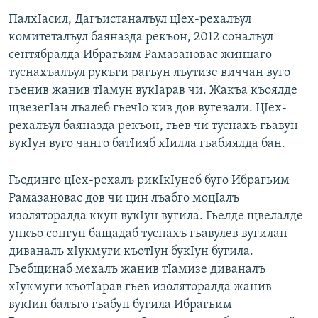
ПалхIасил, Дагъистаналъул цIех-рехалъул
комитеталъул баяназда рекъон, 2012 соналъул
сентябралда Ибрагьим Рамазановас жинцаго
туснахъалъул рукъги рагьун лъутизе виччан вуго
гьенив жанив тIамун вукIарав чи. Жакъа къоялде
щвезегIан лъалеб гьечIо кив дов вугевали. ЦIех-
рехалъул баяназда рекъон, гьев чи туснахъ гьавун
вукIун вуго чанго батIияб хIилла гьабиялда бан.
Гьединго цIех-рехалъ рикIкIунеб буго Ибрагьим
Рамазановас дов чи цин лъабго моцIалъ
изоляторалда ккун вукIун вугила. Гьелде щвелалде
ункъо сонгун бащадаб туснахъ гьавулев вугилан
диваналъ хIукмуги къотIун букIун бугила.
Гьебщинаб мехалъ жанив тIамизе диваналъ
хIукмуги къотIарав гьев изоляторалда жанив
вукIин балъго гьабун бугила Ибрагьим