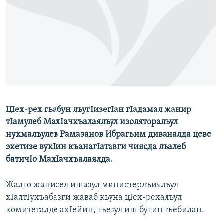
РАСПИСАНИЕ ВЕЩАНИЯ
ПОДПИШИТЕСЬ НА РАССЫЛКУ
СОЦИАЛЬНЫЕ СЕТИ
ЦIех-рех гьабун лъугIизегIан гIадамал жанир
Все сайты РСЕ/РС
тIамулеб МахIачхъалаялъул изоляторалъул
нухмалъулев Рамазанов Ибрагьим диваналда цеве
эхетизе вукIин къанагIатавги чиясда лъалеб
батичIо МахIачхъалаялда.
Жалго жанисел ишазул министерлъиялъул
хIалтIухъабазги жаваб кьуна цIех-рехалъул
комитеталде ахIейин, гьезул иш бугин гьебилан.