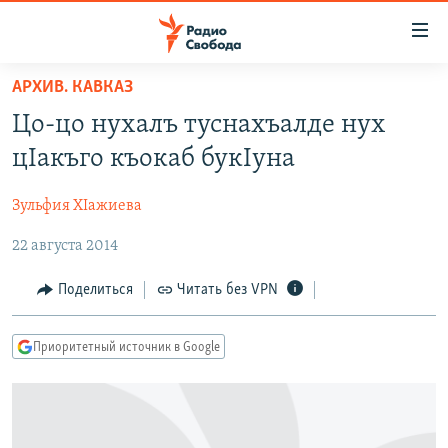
Ссылки
для
упрощенного
АРХИВ. КАВКАЗ
ПРОГРАММЫ
доступа
Цо-цо нухалъ туснахъалде нух
ПОДКАСТЫ
Вернуться
цIакъго къокаб букIуна
к
АВТОРСКИЕ ПРОЕКТЫ
основному
Зульфия ХIажиева
ЦИТАТЫ СВОБОДЫ
содержанию
Вернутся
22 августа 2014
МНЕНИЯ
к
КУЛЬТУРА
Поделиться
Читать без VPN
главной
навигации
IDEL.РЕАЛИИ
Вернутся
Приоритетный источник в Google
КАВКАЗ.РЕАЛИИ
к
СЕВЕР.РЕАЛИИ
поиску
СИБИРЬ.РЕАЛИИ