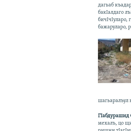
дагьаб къадар
бакIалдаго л
бичIчIуларо, 
бажаруларо, 
шагьаралъул 
ГIабдурашид 
мехалъ, цо щи
рищни тIагIи