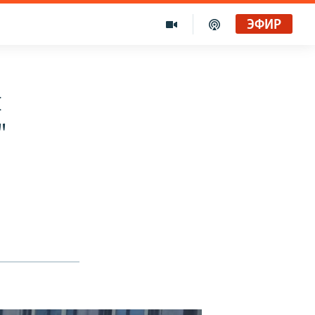
ЭФИР
л
"