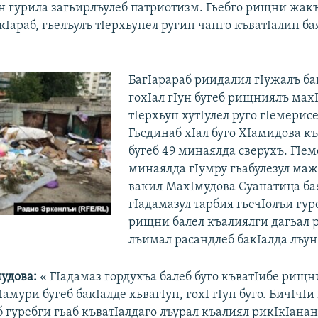
н гурила загьирлъулеб патриотизм. Гьебго рищни жакъ
кIараб, гьелъулъ тIерхьунел ругин чанго къватIалин ба
БагIарараб риидалил гIужалъ ба
гохIал гIун бугеб рищниялъ мах
тIерхьун хутIулел руго гIемерисе
Гьединаб хIал буго ХIамидова къ
бугеб 49 минаялда сверухъ. ГIем
минаялда гIумру гьабулезул ма
вакил МахIмудова Суанатица ба
гIадамазул тарбия гьечIолъи гур
рищни балел къалиялги дагьал р
лъимал расандлеб бакIалда лъун
удова:
« ГIадамаз гордухъа балеб буго къватIибе рищн
Iамури бугеб бакIалде хьвагIун, гохI гIун буго. БичIчIи 
б гуребги гьаб къватIалдаго лъурал къалиял рикIкIанан