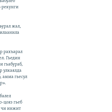
ьабулеб
к-рекунги
ъурал жал,
ьилаанила
ир рахъарал
ел. Гьедин
и гьабураб,
р улкаялда
, амма гьесул
р».
балел
о-цояз гьеб
в чи инжит