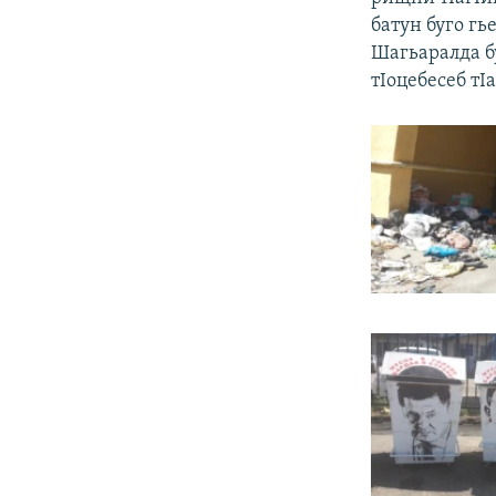
батун буго гь
Шагьаралда б
тIоцебесеб тI