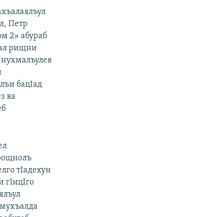
ахъалаялъул
л, Петр
м 2» абураб
рал рищни
 нухмалъулев
и
ълъи бацIад
з ва
еб
ел
 рощнолъ
елго тIадехун
 гIицIго
ялъул
 мухъалда