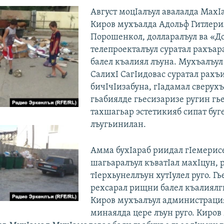
Август моцIалъул авалалда МахI
Киров мухъалда Адольф Гитлери
Порошенкол, долларалъул ва «До
телепроекталъул суратал рахъа
балел къалиял лъуна. Мухъалъул
СалихI СагIидовас суратал рахъ
бичIчIизабуна, гIадамал сверух
гьабиялде гьесизаризе ругин гье
тахшагьар эстетикияб сипат буг
лъугьинилан.
Амма бухIараб риидал гIемерис
шагьаралъул къватIал махIцун,
тIерхьунеллъун хутIулел руго. Гь
рехсарал рищни балел къалиялги
Киров мухъалъул администраци
минаялда цере лъун руго. Киров