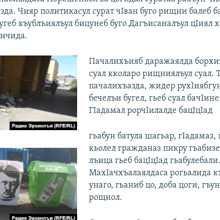
езда. Чияр политикасул сурат чIван буго рищни балеб б
угеб хъублъиялъул бицунеб буго Дагъисаналъул цIиял х
анчида.
Пачалихъияб даражаялда борхи
суал кколаро рищниялъул суал. 
пачалихъазда, жидер рухIиябгу
бечелъи бугел, гьеб суал бачIине
ГIадамал рорчIилалде бацIцIад
гьабун батула шагьар, гIадамаз,
кьолел гражданаз пикру гьабизе
лъица гьеб бацIцIад гьабулебали
МахIачхъалаялдаса рогьалида к
унаго, гьаниб цо, доба цоги, гъу
рощнол.