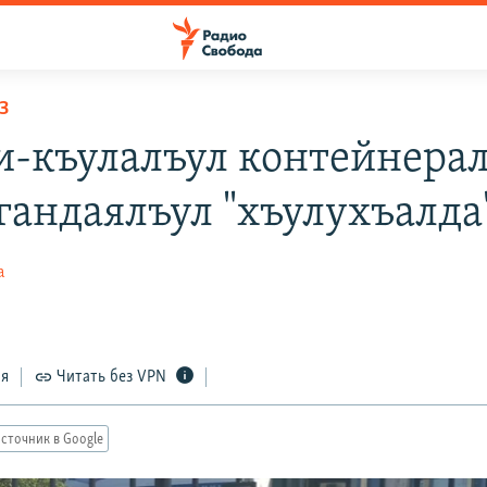
З
-къулалъул контейнера
гандаялъул "хъулухъалда
а
ся
Читать без VPN
сточник в Google