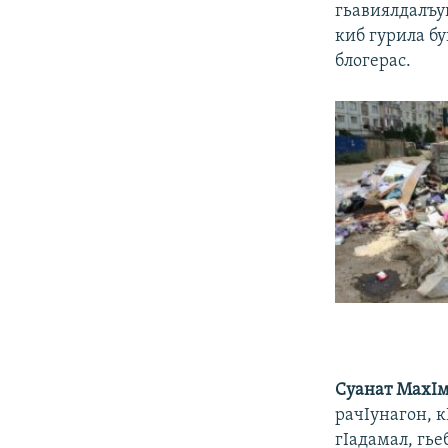
гьавиялдалъу
киб гурила бу
блогерас.
Суанат МахIм
рачIунагон, к
гIадамал, гье