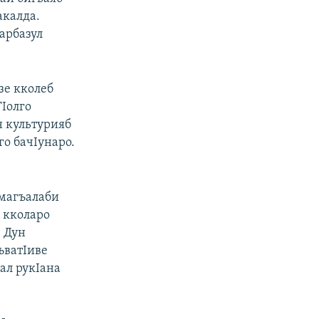
акалда.
арбазул
зе кколеб
ТIолго
н культурияб
го бачIунаро.
 магъалаби
 кколаро
. Дун
ъватIиве
нал рукIана