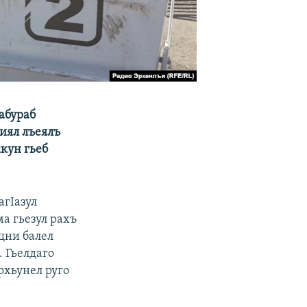
абураб
лиял лъеялъ
ккун гьеб
агIазул
а гьезул рахъ
ищни балел
. Гьелдаго
рхьунел руго