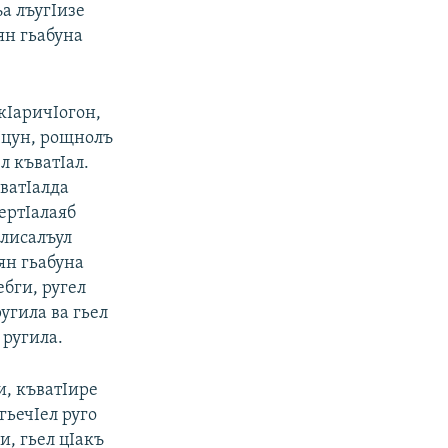
а лъугIизе
ян гьабуна
кIаричIогон,
Iцун, рощнолъ
л къватIал.
ватIалда
ертIалаяб
жлисалъул
ян гьабуна
ебги, ругел
угила ва гьел
 ругила.
и, къватIире
гьечIел руго
и, гьел цIакъ