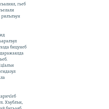
къалиял, гьеб
гьелали
н рилълъун
шид
ьаралъул
тазда бицунеб
 даражаялда
ьеб.
IцIалъи
огидазул
ила
жаричIеб
л. Хъублъи,
ай бигьаяб