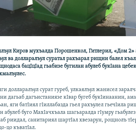
лъул Киров мухъалда Порошенкол, Гитлерил, «Дом 2» 
ъул ва долларалъул суратал рахъарал рищни балел къа
нодаса бацIцIад гьабизе бугилан абулеб букIана цебе
хмалъулес.
и долларалъул сурат гуреб, улкаялъул жанисел заралч
ни дагьаб дагъистаниязе кIвар бугеб букIинаанин, амм
ан, яги батIиял гIиллабазда гьел рахъулел гьечIила р
 абулеб буго МахIачхъала шагьаралда гIумру гьабулез
раб риидал, санитариял шартIал хвезарун, рощнолъ тIе
о-цо къватIал.