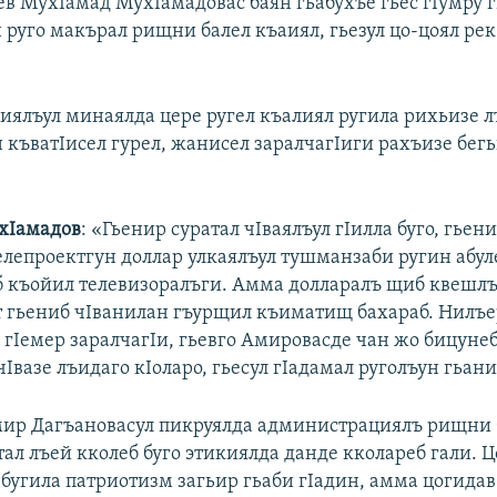
ев МухIамад МухIамадовас баян гьабухъе гьес гIумру г
н руго макърал рищни балел къаиял, гьезул цо-цоял ре
ялъул минаялда цере ругел къалиял ругила рихьизе л
н къватIисел гурел, жанисел заралчагIиги рахъизе бег
хIамадов
: «Гьенир суратал чIваялъул гIилла буго, гьен
елепроектгун доллар улкаялъул тушманзаби ругин абул
 къойил телевизоралъги. Амма долларалъ щиб квешлъ
ат гьениб чIванилан гъурщил къиматищ бахараб. Нилъе
 гIемер заралчагIи, гьевго Амировасде чан жо бицунеб
чIвазе лъидаго кIоларо, гьесул гIадамал руголъун гьани
ир Дагъановасул пикруялда администрациялъ рищни 
тал лъей кколеб буго этикиялда данде кколареб гали. Ц
 бугила патриотизм загьир гьаби гIадин, амма цогида