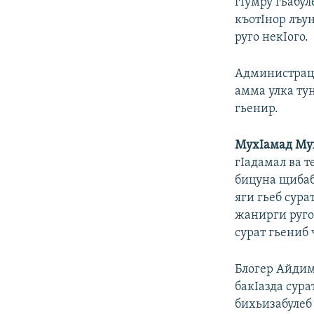
гIумру гьабул
къотIнор лъу
руго некIого.
Администраци
амма улка ту
гьенир.
МухIамад Му
гIадамал ва т
бицуна щибаб
яги гьеб сур
жанирги руго
сурат гьениб 
Блогер Айдим
бакIазда сура
бихьизабулеб