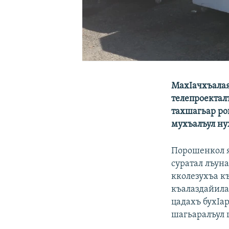
МахIачхъалая
телепроектал
тахшагьар рощ
мухъалъул ну
Порошенкол яг
суратал лъуна
кколезухъа къ
къалаздайилан
цадахъ бухIа
шагьаралъул ц