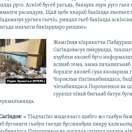
алда руго. АскIоб бугеб рагьда, бакьулъ лъун руго гьел 
ъималги расандула. Щай цебе ккараб бакIалда лъолъел 
гIадамазул ургъел гьечIо, риидал гьеб бакIалда аскIоса
ригьда нахъеги бакIаруларо рищни».
ЖамгIияв хIаракатчи ГIабдура
СагIидовасул пикруялда, тахшаг
хъублъи кколеб буго информала
аслияб тема, амма пачалихъияб
борхизе кколеб суал кколарила г
Чороклъи тIагIинабиялдаса, бац
чIезабиялдаса Порошенкол ва ц
суратал чIвай бигьаяб батун буг
нухмалъиялда.
СагIидов:
« ТIадчагIаз жидехъаго щибго жо гьабун ба
б бугониги гьабун гьелде буссинабула пикру халкъалъу
набиялдаса Порошенкол ва цогидал суратал рахъун чIв