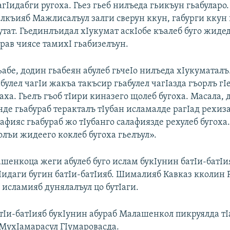
Iидабги ругоха. Гьез гьеб нилъеда гьикъун гьабуларо.
алкъияб Мажлисалъул залги сверун ккун, габурги ккун
тат. Гьединлъидал хIукумат аскIобе къалеб буго жиде
рав чиясе тамихI гьабизелъун.
абе, додин гьабеян абулеб гьчеIо нилъеда хIукуматал
булел чагIи жакъа такъсир гьабулел чагIазда гъорлъ г
аха. Гьелъ гъоб тIири киназего щолеб бугоха. Масала,
де гьабураб теракталъ тIубан исламалде рагIад рехиз
лафияс гьабураб жо тIубанго салафиязде рехулеб бугоха.
олъи жидеего коклеб бугоха гьелъул».
шенкоца жеги абулеб буго ислам букIунин батIи-батIия
Iидаги бугин батIи-батIияб. Шималияб Кавказ кколин 
, исламияб дунялалъул цо бутIаги.
атIи-батIияб букIунин абураб Малашенкол пикруялда тI
 МухIамарасул ГIумаровасда.