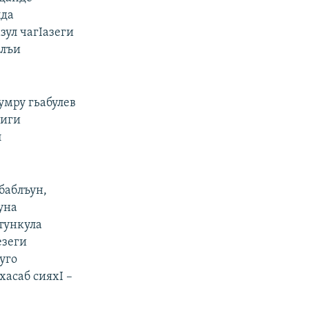
лда
зул чагIазеги
блъи
умру гьабулев
Iиги
л
баблъун,
уна
тункула
езеги
уго
хасаб сияхI –