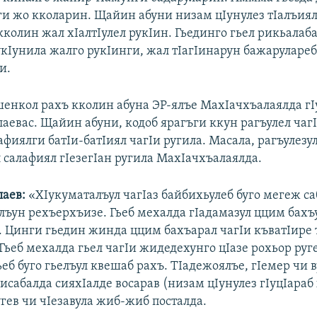
ги жо кколарин. Щайин абуни низам цIунулез тIалъия
колин жал хIалтIулел рукIин. Гьединго гьел рикьалаба
укIунила жалго рукIинги, жал тIагIинарун бажаруларе
и.
нкол рахъ кколин абуна ЭР-ялъе МахIачхъалаялда гI
лаевас. Щайин абуни, кодоб ярагъги ккун рагъулел чаг
афиялги батIи-батIиял чагIи ругила. Масала, рагъулезу
 салафиял гIезегIан ругила МахIачхъалаялда.
лаев:
«ХIукуматалъул чагIаз байбихьулеб буго мегеж са
лъун рехъерхъизе. Гьеб мехалда гIадамазул ццим бахъ
. Цинги гьедин жинда ццим бахъарал чагIи къватIире 
Гьеб мехалда гьел чагIи жидедехунго цIазе рохьор руг
ьеб буго гьелъул квешаб рахъ. ТIадежоялъе, гIемер чи в
исабалда сияхIалде восарав (низам цIунулез гIуцIараб 
угев чи чIезавула жиб-жиб посталда.