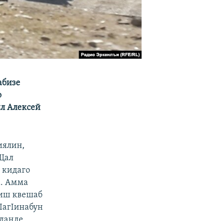
абизе
о
ил Алексей
иялин,
Щал
я кидаго
а. Амма
 иш квешаб
IагIинабун
 данде