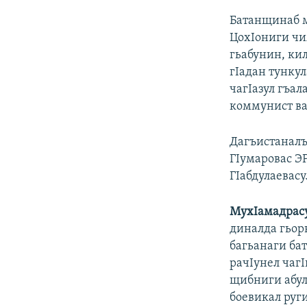
Батанщинаб м
ЦохIониги чия
гьабунин, кил
гIадан тункул
чагIазул гъал
коммунист ва
Дагъистаналъ
ГIумаровас Э
ГIабдулаевасу
МухIамадрасу
диналда гьорк
багьанаги бат
рачIунел чагI
щибниги абул
боевикал руг