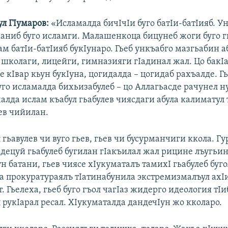
л ГIумаров:
«Исламалда бичIчIи буго батIи-батIияб. У
 жаниб буго исламги. Малашенкоца бицунеб жоги буго 
ам батIи-батIияб букIунаро. Гьеб ункъабго мазгьабин 
 школаги, лицейги, гимназияги гIадинал жал. Цо бакIа
е кIвар кьун букIуна, цогидалда – цогидаб рахъалде. Г
уго исламалда бихьизабулеб – цо Аллагьасде рачунел н
халда ислам къабул гьабулев чиясдаги абула калиматул
ев чийилан.
 гьавулев чи вуго гьев, гьев чи бусурманчиги ккола. Г
адецуй гьабулеб бугилан гIакъилал жал рицине лъугьин
н батани, гьев чиясе хIукуматалъ тамихI гьабулеб буг
а прокуратураялъ тIатинабунила экстремизмалъул ахIи
т. Гьелеха, гьеб буго гъол чагIаз жидерго идеология тI
 рукIарал ресал. ХIукуматалда дандечIун жо кколаро.