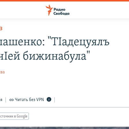
З
лашенко: "ТIадецуялъ
чIей бижинабула"
ева
ся
Читать без VPN
сточник в Google