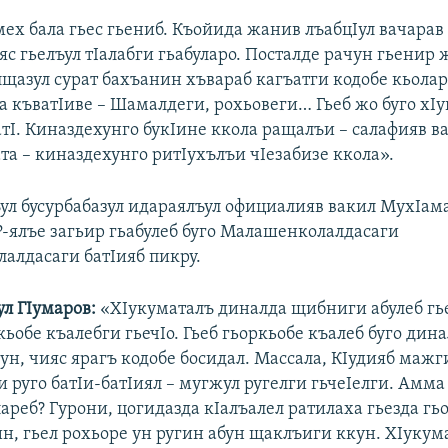
ех бала гьес гьениб. Къойида жанив лъабцIул вачарав 
с гьелъул тIалабги гьабуларо. Посталде рачун гьенир 
щазул сурат бахъанин хъвараб кагъатги кодобе кьолар
а къватIиве – Шамалдеги, рохьовеги… Гьеб жо буго хI
атI. Киназдехунго букIине ккола ращалъи – салафияв ва
та – киназдехунго ритIухълъи чIезабизе ккола».
ул бусурбабазул идараялъул официалияв вакил МухIам
Р-ялъе загьир гьабулеб буго Малашенколалдасаги
лалдасаги батIияб пикру.
л ГIумаров:
«ХIукуматалъ диналда щибниги абулеб гье
ьобе къалебги гьечIо. Гьеб гьоркьобе къалеб буго дин
ун, чияс ярагъ кодобе босидал. Массала, КIудияб мажг
и руго батIи-батIиял – мугжул ругелги гьчеIелги. Амм
ареб? Гурони, цогидазда кIалъалел ратилаха гьезда гь
ин, гьел рохьоре ун ругин абун щаклъиги ккун. ХIукум