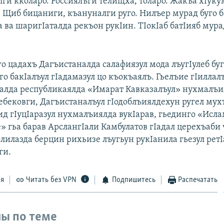
лги кколаро. Россиялъги телищха, толаро. Жакъа хIуку
о. Щиб бицаниги, къануналги руго. Нилъер мурад буго 
а ва шаригIаталда рекъон рукIин. ТIокIаб батIияб мур
го цадахъ Дагъистаналда салафиязул мода лъугIулеб бу
го бакIалъул гIадамазул цо къокъаялъ. Гьелъие гIилла
алда республикаялда «Имарат Кавказалъул» нухмалъи
Кебековги, Дагъистаналъул гIодоблъиялдехун ругел мух
ид гIуцIаразул нухмалъиялда вукIарав, гьединго «Исл
 гьа барав АрслангIали Камбулатов гIадал церехъаби 
лилазда берцин рихьизе лъугьун рукIанила гьезул рет
ги.
ся
Читать без VPN
Подпишитесь
Распечатать
ы по теме