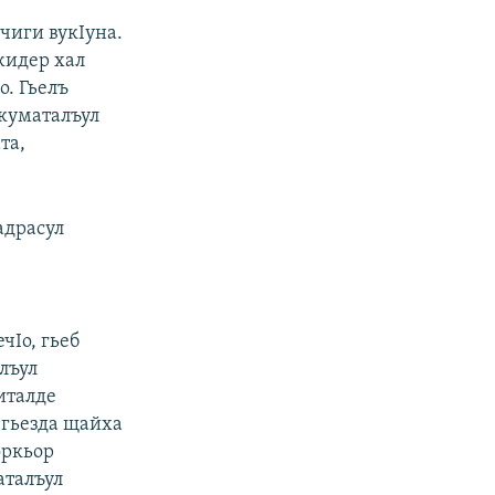
чиги вукIуна.
жидер хал
о. Гьелъ
укуматалъул
та,
адрасул
чIо, гьеб
алъул
италде
а гьезда щайха
оркьор
аталъул