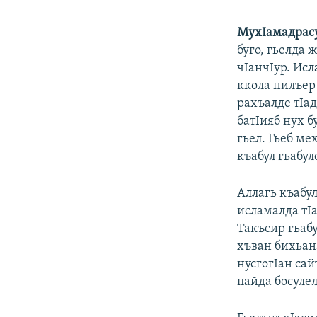
МухIамадрасу
буго, гьелда
чIанчIур. Исл
ккола нилъер
рахъалде тIад
батIияб нух б
гьел. Гьеб ме
къабул гьабул
Аллагь къабул
исламалда тI
Такъсир гьабу
хъван бихьан
нусгогIан сай
пайда босулел