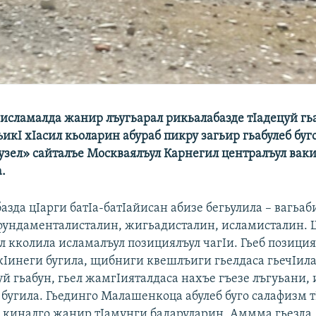
исламалда жанир лъугьарал рикьалабазде тIадецуй гь
икI хIасил кьоларин абураб пикру загьир гьабулеб буг
узел» сайталъе Москваялъул Карнегил централъул вак
.
азда цIарги батIа-батIайисан абизе бегьулила – вагьаб
фундаменталисталин, жигьадисталин, исламисталин. 
л кколила исламалъул позициялъул чагIи. Гьеб позици
укIинеги бугила, щибниги квешлъиги гьелдаса гьечIил
уй гьабун, гьел жамгIияталдаса нахъе гъезе лъгуьани,
 бугила. Гьединго Малашенкоца абулеб буго салафизм т
 киналго жанир тIамунги бадаруларин. Аммма гьезда