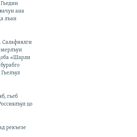
 Гьедин
 вачун ана
да лъан
ъ. Салафиялги
Iемерлъун
 доба «Шарли
абурабго
 Гьелъул
б, гьеб
Россиялъул цо
ад рекъезе