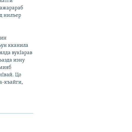
матги
бажарараб
ад нилъер
гин
лъун кканила
ялда вукIарав
ъазда изну
амияб
чIвай. Цо
Iа-къайги,