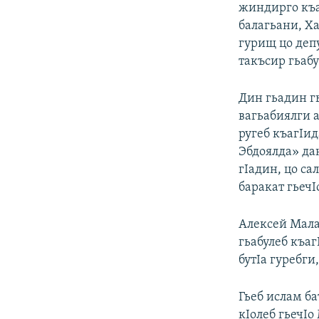
жиндирго къаг
балагьани, Х
гурищ цо депу
такъсир гьабу
Дин гьадин гь
вагьабиялги а
ругеб къагIид
Эбдоялда» дан
гIадин, цо са
баракат гьечI
Алексей Мала
гьабулеб къаг
бутIа гуребги
Гьеб ислам б
кIолеб гьечIо