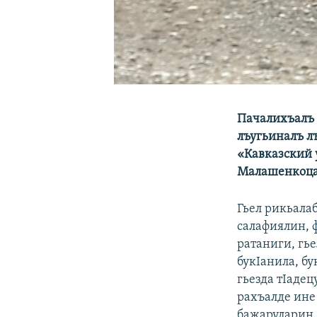
Пачалихъалъ 
лъугьиналъ лъ
«Кавказский 
Малашенкоца
Гьел рикьалаб
салафиялин, 
ратаниги, гье
букIанила, б
гьезда тIадец
рахъалде ине
бажаруларин,