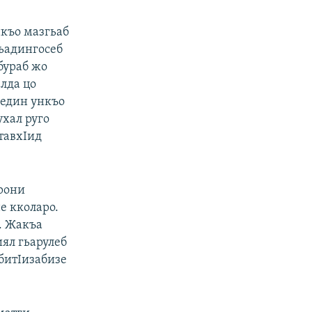
нкъо мазгьаб
гьадингосеб
абураб жо
лда цо
ьедин ункъо
ухал руго
 тавхIид
урони
е кколаро.
о. Жакъа
ял гьарулеб
ибитIизабизе