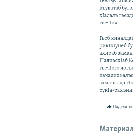
Гьелъул хIаси
къуватаб буг
хIалалъ гьезд
гьечIо».
Гьеб киналда
рикIкIунеб бу
ахираб заман
ГIалиасхIаб 
гьечIого яргъ
пачалихъалъе»
заманалда гIо
рукIа-рахъин
Поделить
Материал