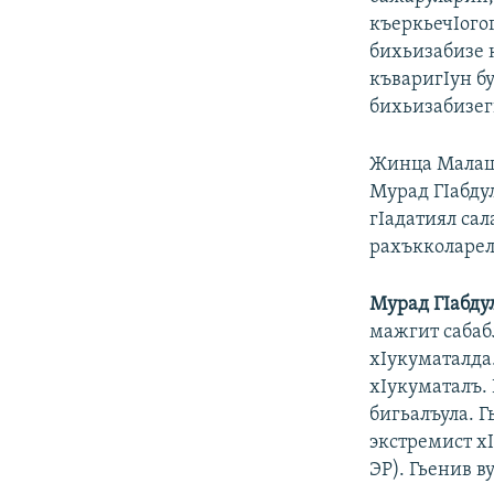
къеркьечIого
бихьизабизе к
къваригIун б
бихьизабизег
Жинца Малаше
Мурад ГIабду
гIадатиял сал
рахъкколарел
Мурад ГIабду
мажгит сабаб
хIукуматалда
хIукуматалъ. 
бигьалъула. Г
экстремист хI
ЭР). Гьенив в