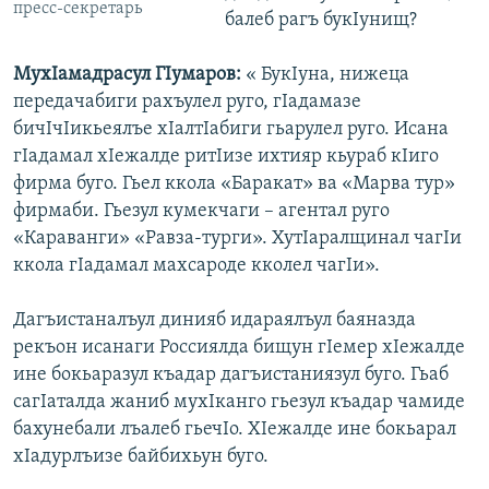
пресс-секретарь
балеб рагъ букIунищ?
МухIамадрасул ГIумаров:
« БукIуна, нижеца
передачабиги рахъулел руго, гIадамазе
бичIчIикьеялъе хIалтIабиги гьарулел руго. Исана
гIадамал хIежалде ритIизе ихтияр кьураб кIиго
фирма буго. Гьел ккола «Баракат» ва «Марва тур»
фирмаби. Гьезул кумекчаги – агентал руго
«Караванги» «Равза-турги». ХутIаралщинал чагIи
ккола гIадамал махсароде кколел чагIи».
Дагъистаналъул динияб идараялъул баяназда
рекъон исанаги Россиялда бищун гIемер хIежалде
ине бокьаразул къадар дагъистаниязул буго. Гьаб
сагIаталда жаниб мухIканго гьезул къадар чамиде
бахунебали лъалеб гьечIо. ХIежалде ине бокьарал
хIадурлъизе байбихьун буго.