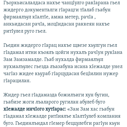
Гъоркьисалалдаса нахъе чанцIулго ракIарана гьел
жидерго документалги гIарацги тIалаб гьабун
фирмаялъул кIалтIе, амма метер, рачIа ,
анкьидасан рачIа, моцIидасан раккеян нахъе
ритIулел руго гьел.
Гьедин жидерго гIарац нахъе щвезе хьулгун гьел
гIадамал итни къоялъ цойги нухалъ рачIун рукIана
Зам Замзамалде. Гьаб нухалда фирмаялъул
нухмалъулес гьезда лъазабуна исана хIежалде унел
чагIаз жидее кьураб гIарцудасан бецIилин нужер
гIарацилан.
Жидер гьел гIадамазда божилъиги хун бугин,
гьабизе жоги лъаларого ругилан абулеб буго
хIежалде инчIого хутIараc:
«Зам Зам хас гьабун
гIадамал хIежалде ритIиялъе хIалтIулеб компания
буго. Гьединлъидал гIемер беццулебги рагIун кьун