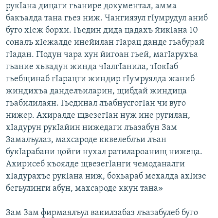
рукIана дицаги гьанире документал, амма
бакъалда тана гьез ниж. Чангиязул гIумрудул аниб
буго хIеж борхи. Гьедин дида цадахъ йикIана 10
соналъ хIежалде инейилан гIарац данде гьабурай
гIадан. ГIодун чара хун йигоан гьей, магIарухъа
гьание хьвадун жинда чIалгIанила, тIокIаб
гьебщинаб гIарацги жиндир гIумруялда жаниб
жиндихъа данделъиларин, щибдай жиндица
гьабилилаян. Гьединал лъабнусгогIан чи вуго
нижер. Ахиралде щвезегIан нуж ине ругилан,
хIадурун рукIайин нижедаги лъазабун Зам
Замалъулаз, махсароде кквелеблъи лъан
букIарабани цойги нухал ратилароанищ нижеца.
Ахирисеб къоялде щвезегIанги чемоданалги
хIадурахъе рукIана ниж, бокьараб мехалда ахIизе
бегьулинги абун, махсароде ккун тана»
Зам Зам фирмаялъул вакилзабаз лъазабулеб буго