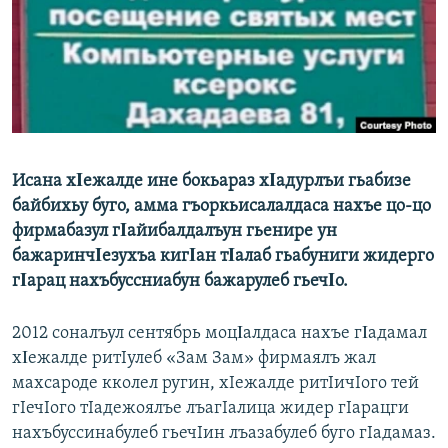
РАСПИСАНИЕ ВЕЩАНИЯ
ПОДПИШИТЕСЬ НА РАССЫЛКУ
СОЦИАЛЬНЫЕ СЕТИ
Исана хΙежалде ине бокьараз хΙадурлъи гьабизе
байбихьу буго, амма гъоркьисалалдаса нахъе цо-цо
фирмабазул гΙайибалдалъун гьенире ун
Все сайты РСЕ/РС
бажаринчΙезухъа кигΙан тΙалаб гьабуниги жидерго
гΙарац нахъбуссниабун бажарулеб гьечΙо.
2012 соналъул сентябрь моцΙалдаса нахъе гΙадамал
хΙежалде ритIулеб «Зам Зам» фирмаялъ жал
махсароде кколел ругин, хIежалде ритIичIого тей
гIечIого тIадежоялъе лъагIалица жидер гIарацги
нахъбуссинабулеб гьечIин лъазабулеб буго гIадамаз.