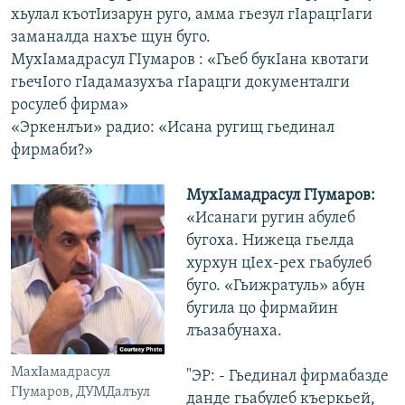
хьулал къотIизарун руго, амма гьезул гIарацгIаги
заманалда нахъе щун буго.
МухIамадрасул ГIумаров : «Гьеб букIана квотаги
гьечIого гIадамазухъа гIарацги документалги
росулеб фирма»
«Эркенлъи» радио: «Исана ругищ гьединал
фирмаби?»
МухIамадрасул ГIумаров:
«Исанаги ругин абулеб
бугоха. Нижеца гьелда
хурхун цIех-рех гьабулеб
буго. «Гьижратуль» абун
бугила цо фирмайин
лъазабунаха.
МахΙамадрасул
"ЭР: - Гьединал фирмабазде
ГΙумаров, ДУМДалъул
данде гьабулеб къеркьей,