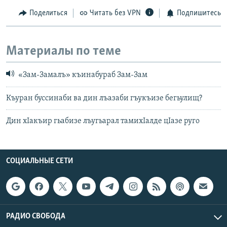
Поделиться
Читать без VPN
Подпишитесь
Материалы по теме
«Зам-Замалъ» къинабураб Зам-Зам
Къуран буссинаби ва дин лъазаби гъукъизе бегьулищ?
Дин хIакъир гьабизе лъугьарал тамихIалде цIазе руго
СОЦИАЛЬНЫЕ СЕТИ
РАДИО СВОБОДА