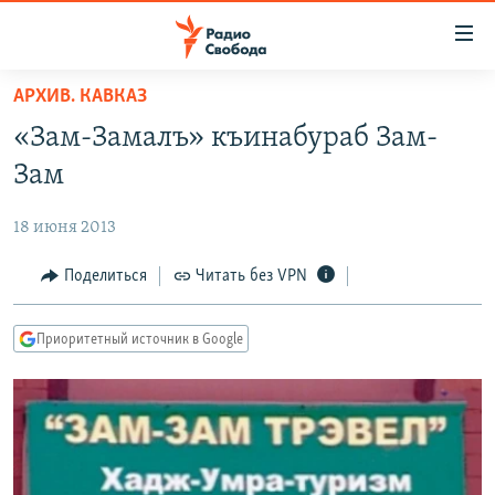
Ссылки
для
упрощенного
АРХИВ. КАВКАЗ
ПРОГРАММЫ
доступа
«Зам-Замалъ» къинабураб Зам-
ПОДКАСТЫ
Вернуться
Зам
к
АВТОРСКИЕ ПРОЕКТЫ
основному
18 июня 2013
ЦИТАТЫ СВОБОДЫ
содержанию
Вернутся
МНЕНИЯ
Поделиться
Читать без VPN
к
КУЛЬТУРА
главной
Приоритетный источник в Google
навигации
IDEL.РЕАЛИИ
Вернутся
КАВКАЗ.РЕАЛИИ
к
СЕВЕР.РЕАЛИИ
поиску
СИБИРЬ.РЕАЛИИ