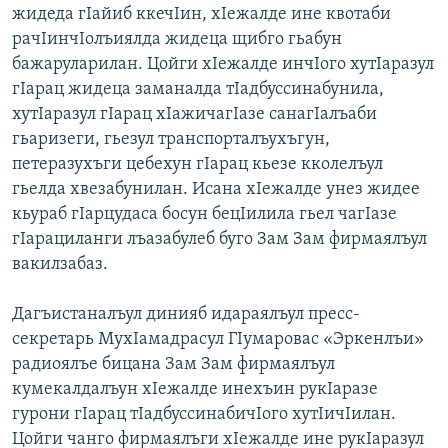
жидеда гIайиб ккечIин, хIежалде ине квотаби
рачIинчIолъиялда жидеца щибго гьабун
бажаруларилан. Цойги хIежалде инчIого хутIаразул
гIарац жидеца заманалда тIадбуссинабунила,
хутIаразул гIарац хIажичагIазе санагIалъаби
гьаризеги, гьезул транспорталъухъгун,
петеразухъги цебехун гIарац кьезе кколелъул
гьелда хвезабунилан. Исана хIежалде унез жидее
кьураб гIарцудаса босун бецIилила гьел чагIазе
гIарациланги лъазабулеб буго Зам Зам фирмаялъул
вакилзабаз.
Дагъистаналъул динияб идараялъул пресс-
секретарь МухIамадрасул ГIумаровас «Эркенлъи»
радиоялъе бицана Зам Зам фирмаялъул
кумекалдалъун хIежалде инехъин рукIаразе
гурони гIарац тIадбуссинабичIого хутIичIилан.
Цойги чанго фирмаялъги хIежалде ине рукIаразул