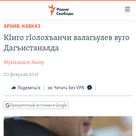
Ссылки
для
упрощенного
АРХИВ. КАВКАЗ
ПРОГРАММЫ
доступа
КIиго гIолохъанчи валагьулев вуго
ПОДКАСТЫ
Вернуться
Дагъистаналда
к
АВТОРСКИЕ ПРОЕКТЫ
основному
МухIамадов Закир
ЦИТАТЫ СВОБОДЫ
содержанию
Вернутся
02 февраля 2015
МНЕНИЯ
к
КУЛЬТУРА
Поделиться
Читать без VPN
главной
навигации
IDEL.РЕАЛИИ
Вернутся
Приоритетный источник в Google
КАВКАЗ.РЕАЛИИ
к
СЕВЕР.РЕАЛИИ
поиску
СИБИРЬ.РЕАЛИИ