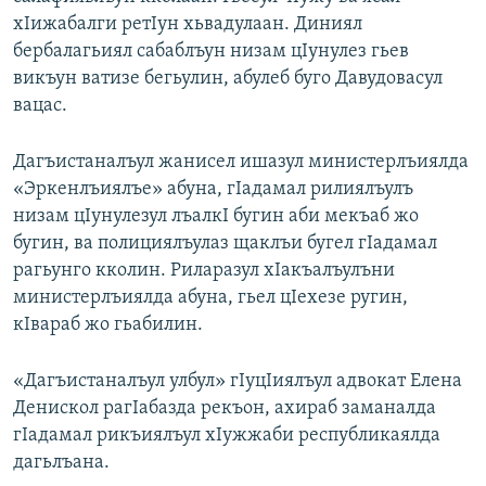
хIижабалги ретIун хьвадулаан. Диниял
бербалагьиял сабаблъун низам цIунулез гьев
викъун ватизе бегьулин, абулеб буго Давудовасул
вацас.
Дагъистаналъул жанисел ишазул министерлъиялда
«Эркенлъиялъе» абуна, гIадамал рилиялъулъ
низам цIунулезул лъалкI бугин аби мекъаб жо
бугин, ва полициялъулаз щаклъи бугел гIадамал
рагьунго кколин. Риларазул хIакъалъулъни
министерлъиялда абуна, гьел цIехезе ругин,
кIвараб жо гьабилин.
«Дагъистаналъул улбул» гIуцIиялъул адвокат Елена
Денискол рагIабазда рекъон, ахираб заманалда
гIадамал рикъиялъул хIужжаби республикаялда
дагьлъана.