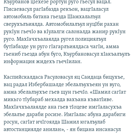
Къурбанов цIехезе рортун руго гьесул вацал.
ГIисаевасул рагIабазда рекъон, вацгIаласул
автомобиль батана гьезда Шамхалалъул
сверухълъиялда. Автомобилалъул нуцIби рахан
рукIун гьечIо ва кIулалги салоналда жанир рукIун
руго. МахIачхъалаялда ругел полициялъул
бутIабазде ун руго гIагарлъиялдаса чагIи, амма
гьениб гьезда абун буго, Къурбановасул хIакъалъулъ
информация жидехъ гьечIилан.
Каспийскалдаса Расуловасул яц Саидаца бицухъе,
вац радал Избербашалде эбелалъухъеян ун вуго,
амма эбелалъухъе гьев щун гьечIо. «Шамил сагIат
микьго тIубараб мехалда вахъана къватIиве.
МахIачхъалаялде ана гьев тIоцеве имгIаласухъа
эбелалъе дараби росизе. ИмгIалас абуна дарабиги
росун, сагIат ичIгоялда Шамил югалъулаб
автостанциялде анилан», - ян бицана инсанасул