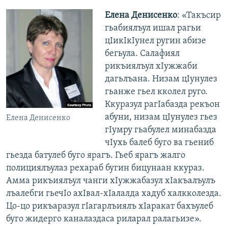
Елена Денисенко
: «Такъсир
гьабиялъул ишал рагьи
цIикIкIунел ругин абизе
бегьула. Салафиял
рикъиялъул хIужжаби
дагьлъана. Низам цIунулез
гьанже гьел кколел руго.
Ккуразул рагIабазда рекъон
абуни, низам цIунулез гьез
Елена Денисенко
гIумру гьабулел минабазда
чIухь балеб буго ва гьениб
гьезда батулеб буго ярагъ. Гьеб ярагъ жалго
полициялъулаз рехараб бугин бицунаан ккураз.
Амма рикъиялъул чанги хIужжабазул хIакъалъулъ
лъалебги гьечIо ахIвал-хIалалда хадуб халкколезда.
Цо-цо рикъаразул гIагарлъиялъ хIаракат бахъулеб
буго жидерго каналаздаса риларал ралагьизе».