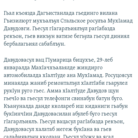
Гьал къоязда Дагъистанлада гьединго вилана
Гъизилюрт мухъалъул Стальское росулъа МухIамад
Давудовги. Гьесул гIагарлъиялъул рагIабазда
рекъон, гьев викъун ватизе бегьула гьесул диниял
бербалагьиял сабаблъун.
Давудовасул вац ГIумарица бицухъе, 29-леб
январалда МахIачхъалаялде жиндирго
автомобилалда хIалтIуде ана МухIамад. Росуцоясул
минаялда жаниб ремонталъул хIалтIаби гьарулел
рукIун руго гьес. Амма хIалтIуде Давудов щун
гьечIо ва гьесул телефонги свинабун батун буго.
Къануналда данде кколареб иш киданиги гьабун
букIинчIин Давудовасилан абулеб буго гьесул
гIагарлъиялъ. Гьесул вацасул рагIабазда рекъон,
Давудовасул халатаб мегеж букIана ва гьев
салафиявлъун кколаан. Гьесул чIужу ва ясал