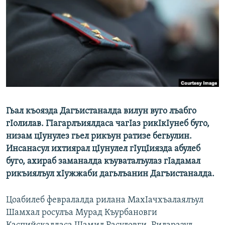
РАСПИСАНИЕ ВЕЩАНИЯ
ПОДПИШИТЕСЬ НА РАССЫЛКУ
СОЦИАЛЬНЫЕ СЕТИ
Гьал къоязда Дагъистаналда вилун вуго лъабго
Все сайты РСЕ/РС
гIолилав. ГIагарлъиялдаса чагIаз рикIкIунеб буго,
низам цIунулез гьел рикъун ратизе бегьулин.
Инсанасул ихтиярал цIунулел гIуцIиязда абулеб
буго, ахираб заманалда къуваталъулаз гIадамал
рикъиялъул хIужжаби дагьлъанин Дагъистаналда.
Цоабилеб февралалда рилана МахIачхъалаялъул
Шамхал росулъа Мурад Къурбановги