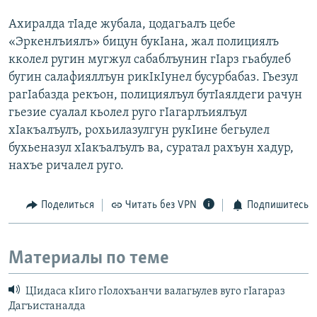
Ахиралда тIаде жубала, цодагьалъ цебе
«Эркенлъиялъ» бицун букIана, жал полициялъ
кколел ругин мугжул сабаблъунин гIарз гьабулеб
бугин салафияллъун рикIкIунел бусурбабаз. Гьезул
рагIабазда рекъон, полициялъул бутIаялдеги рачун
гьезие суалал кьолел руго гIагарлъиялъул
хIакъалъулъ, рохьилазулгун рукIине бегьулел
бухьеназул хIакъалъулъ ва, суратал рахъун хадур,
нахъе ричалел руго.
Поделиться
Читать без VPN
Подпишитесь
Материалы по теме
ЦIидаса кIиго гIолохъанчи валагьулев вуго гIагараз
Дагъистаналда