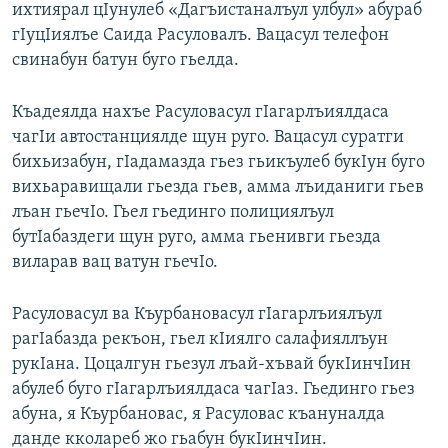
ихтиярал цIунулеб «Дагъистаналъул улбул» абураб
гIуцIиялъе Саида Расуловалъ. Вацасул телефон
свинабун батун буго гьелда.
Къадеялда нахъе Расуловасул гIагарлъиялдаса
чагIи автостанциялде щун руго. Вацасул суратги
бихьизабун, гIадамазда гьез гьикъулеб букIун буго
вихьаравищали гьезда гьев, амма лъиданиги гьев
лъан гьечIо. Гьел гьединго полициялъул
бутIабаздеги щун руго, амма гьенивги гьезда
виларав вац ватун гьечIо.
Расуловасул ва Къурбановасул гIагарлъиялъул
рагIабазда рекъон, гьел кIиялго салафияллъун
рукIана. Цоцалгун гьезул лъай-хъвай букIинчIин
абулеб буго гIагарлъиялдаса чагIаз. Гьединго гьез
абуна, я Къурбановас, я Расуловас къануналда
данде кколареб жо гьабун букIинчIин.