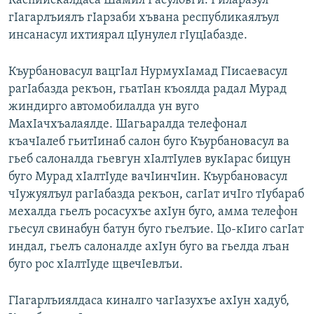
Каспийскалдаса Шамил Расуловги. Риларазул
гIагарлъиялъ гIарзаби хъвана республикаялъул
инсанасул ихтиярал цIунулел гIуцIабазде.
Къурбановасул вацгIал НурмухIамад ГIисаевасул
рагIабазда рекъон, гьатIан къоялда радал Мурад
жиндирго автомобилалда ун вуго
МахIачхъалаялде. Шагьаралда телефонал
къачIалеб гьитIинаб салон буго Къурбановасул ва
гьеб салоналда гьевгун хIалтIулев вукIарас бицун
буго Мурад хIалтIуде вачIинчIин. Къурбановасул
чIужуялъул рагIабазда рекъон, сагIат ичIго тIубараб
мехалда гьелъ росасухъе ахIун буго, амма телефон
гьесул свинабун батун буго гьелъие. Цо-кIиго сагIат
индал, гьелъ салоналде ахIун буго ва гьелда лъан
буго рос хIалтIуде щвечIевлъи.
ГIагарлъиялдаса киналго чагIазухъе ахIун хадуб,