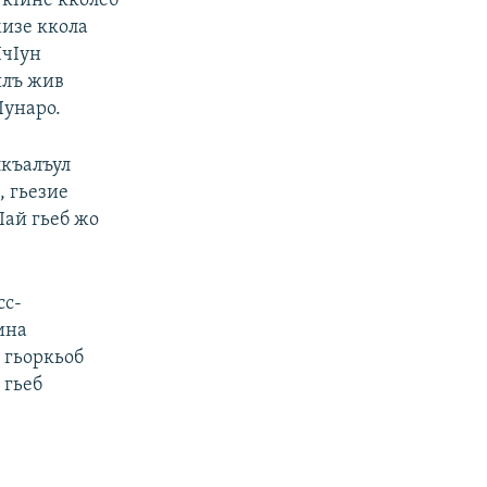
укIине кколеб
мизе ккола
IчIун
ялъ жив
Iунаро.
лкъалъул
, гьезие
Iай гьеб жо
сс-
ина
 гьоркьоб
 гьеб