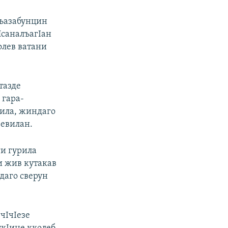
лъазабунцин
 ИсаналъагIан
олев ватани
тазде
 гара-
Iила, жиндаго
ьевилан.
ги гурила
и жив кутакав
даго сверун
чIчIезе