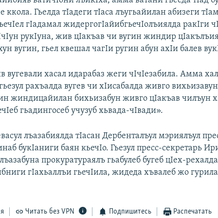
Iайибияв ватичIони лъикIха, амма ватани гьесда тIад б
зе ккола. Гьелда тIадеги тIаса лъугьайилан абизеги тIа
гьечIел гIадамал жидергогIайибгьечIолъиялда ракIги ч
чIчIун рукIуна, жив цIакъав чи вугин жиндир цIакълъи
ун вугин, гьел квешал чагIи ругин абун ахIи балев вук
в вугевали хасал идарабаз жеги чIчIезабила. Амма ха
 гьезул рахъалда вугев чи хIисабалда живго вихьизавун
ин жиндицайилан бихьизабун живго цIакъав чилъун х
ечIеб гьадингосеб учузуб хьвада-чIвади».
васул лъазабиялда тIасан Дербенталъул мэриялъул пре
наб букIаниги баян кьечIо. Гьезул пресс-секретарь Ир
ъазабуна прокуратураялъ гьабулеб бугеб цIех-рехалда
бниги гIахьаллъи гьечIила, жидеда хъвалеб жо гурила
ся
Читать без VPN
Подпишитесь
Распечатать