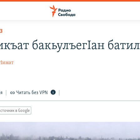
З
къат бакьулъегIан батила
тIимат
ся
Читать без VPN
сточник в Google