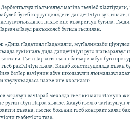
Дербенталъул тIалъиялъул магIна гьечIеб хIалтIудеги, 
абулеб бугеб коррупциялдеги дандечIчIун вукIиналъ, 
 депутатлъиялдаса нахъе ине къваригIун бугила. Гьед
IарзачагIазул рахъкколеб бугила гьезилан.
и:
«Дица гIадатиял гIадамалги, мугIалимзаби цIунулел
ахъалда вукIиналъ дида дандечIчIун руго шагьаралъул 
ъокъаги. Гьез гIарзаги хъван багъаризабун буго прок
 гьеб ракIчIчIун лъала. Кинаб конституциялда хъван б
Iияв бетIер вачIунин абун школазулги лъималазул ахаз
и хъулухъалдаса нахъе ине кколилан?
ов мэрлъун вачIараб мехалда гьел киналго тIамуна жи
не ругин абун гIарза хъвазе. Хадуб гьелго чагIазулгун 
рактги хъвана, гьесие бокьани гьеб контракт халат б
чIони гьабичIого тезе.