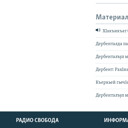
Материал
ХIакъикъат б
Дербенталда па
Дербенталъул м
Дербент: РахIи
Къеркьей гьечI
Дербенталъул м
РАДИО СВОБОДА
ИНФОРМ