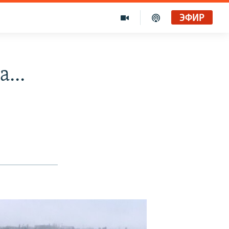
ЭФИР
...