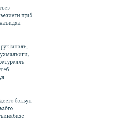
гьез
гьезиеги щиб
инлъидал
 рукIиналъ,
нухмалъиги,
уратураялъ
угеб
ул
деего бокьун
лъабго
ахъинабизе