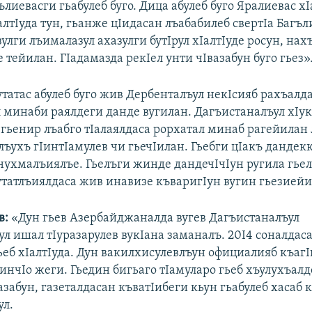
ълиевасги гьабулеб буго. Дица абулеб буго Яралиевас хI
лтIуда тун, гьанже цIидасан лъабабилеб свертIа Багъл
улги лъималазул ахазулги бутIрул хIалтIуде росун, нах
е тейилан. ГIадамазда рекIел унти чIвазабун буго гьез»
татас абулеб буго жив Дербенталъул некIсияб рахъалд
л минаби раялдеги данде вугилан. Дагъистаналъул хIу
гьенир лъабго тIалаялдаса рорхатал минаб рагейилан 
лъухъ гIинтIамулев чи гьечIилан. Гьебги цIакъ дандек
нухмалъиялъе. Гьелъги жинде дандечIчIун ругила гье
утатлъиялдаса жив инавизе къваригIун вугин гьезиейи
в:
«Дун гьев Азербайджаналда вугев Дагъистаналъул
л ишал тIуразарулев вукIана заманалъ. 20I4 соналдас
ьеб хIалтIуда. Дун вакилхисулевлъун официалияб къаг
инчIо жеги. Гьедин бигьаго тIамуларо гьеб хъулухъалд
забун, газеталдасан къватIибеги кьун гьабулеб хасаб 
ул.