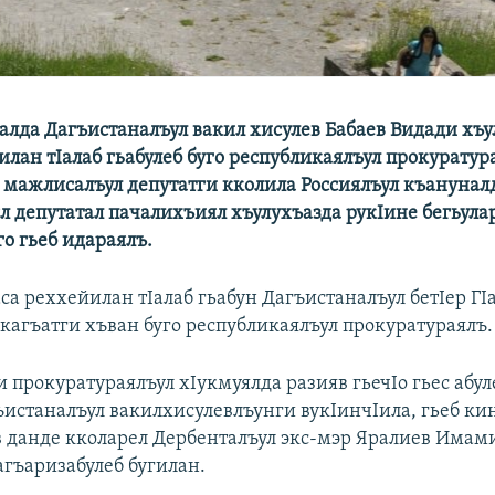
лда Дагъистаналъул вакил хисулев Бабаев Видади хъу
лан тIалаб гьабулеб буго республикаялъул прокуратур
 мажлисалъул депутатги кколила Россиялъул къанунал
 депутатал пачалихъиял хъулухъазда рукIине бегьула
го гьеб идараялъ.
аса реххейилан тIалаб гьабун Дагъистаналъул бетIер ГI
кагъатги хъван буго республикаялъул прокуратураялъ.
 прокуратураялъул хIукмуялда разияв гьечIо гьес абул
ъистаналъул вакилхисулевлъунги вукIинчIила, гьеб кин
 данде кколарел Дербенталъул экс-мэр Яралиев Имам
агъаризабулеб бугилан.