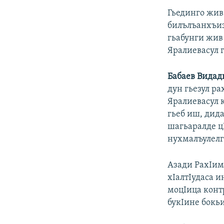
Гьединго жив 
билълъанхъиз
гьабунги жив
Яралиевасул г
Бабаев Видад
дун гьезул р
Яралиевасул к
гьеб иш, дида
шагьаралде ц
нухмалъулелг
Азади РахIим
хIалтIудаса и
моцIица конт
букIине бокьи