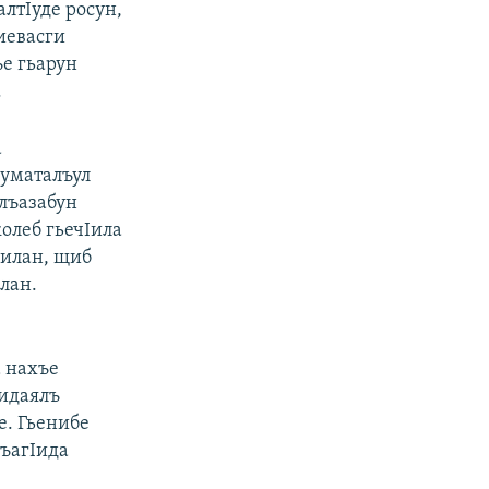
алтIуде росун,
иевасги
ъе гьарун
.
а
куматалъул
лъазабун
колеб гьечIила
лилан, щиб
лан.
а нахъе
Iидаялъ
е. Гьенибе
къагIида