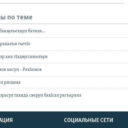
ы по теме
акьулъеххун батила...
рахалъи гьечIо
эр ана тIадвуссинелъун
мов хисун - РахIимов
ел рищиял
эрасул тахида сверун бахIсал рагъарана
АЦИЯ
СОЦИАЛЬНЫЕ СЕТИ