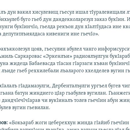
лъ дун вакил хисулевищ гьесул ишал тIуралевищали 
 бихьулеб буго гьеб дун дандекколарезул заказ букIин.
унги букIинчIо, гьелда рекъон дун хIалтIудаса ине кк
а депутатлъиялдаса кивениги ине гьечIо».
рахъкколезул цояв, гьесулин абулел чанго информсурса
Амиль Саркаровас «Эркенлъи» радиоялъулгун букIараб
буна жидеца Бабаевасда тIасан гIарзаги хъван букIинч
 лъиде гьеб реххилебали лъаларого ххелделев вугин г
хIалалъ гIадамазулги, Дербенталъулги ургъел бугев чи
агьана батун жиндиего цIар гьабулев вугилан. Гьанжег
 дандчIечIчIарав чи вукIиналъ толев гьечIин абун жин
булев вугин гьевилан.
ов:
«Бокьараб жоги цебереххун жинда гIайиб гьечIин 