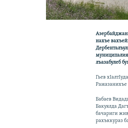
Азербайджана
нахъе вахъейи
Дербенталъул
муниципалиял
лъазабулеб бу
Гьев хIалтIуд
Рамазанихъе 
Бабаев Видади
Бакуялда Даг
бачариги жив
рахъккураз б