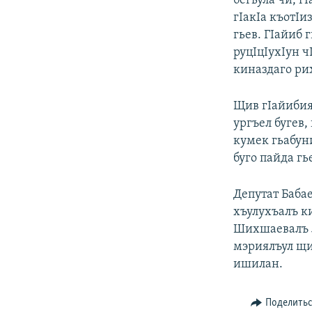
бегьула чи, г
гIакIа къотIи
гьев. ГIайиб 
руцIцIухIун 
киназдаго рих
Щив гIайибия
ургъел бугев,
кумек гьабун
буго пайда гь
Депутат Бабае
хъулухъалъ ки
Шихшаевалъ л
мэриялъул щи
ишилан.
Поделить