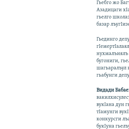
Гьебго жо Баг
Азадицаги хIа
гьелго школаз
базар лъугIиз
Гьединго депу
гIемертIалая
нухмалъиялъ 
бугониги, гье
шагьаралъул 
гьабунги деп
Видади Бабае
вакилхисулесу
вукIана дун г
тIамунги вукI
конкурсги лъа
букIуна гьелъ