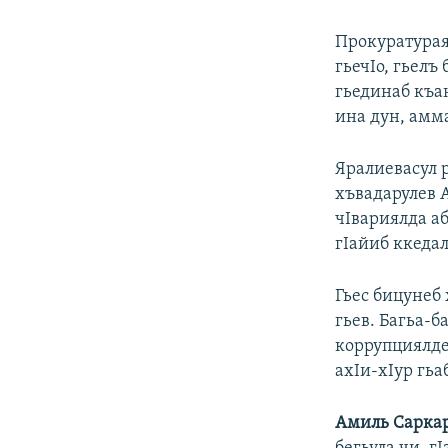
Прокуратурая
гьечIо, гьелъ
гьединаб къан
ина дун, амм
Яралиевасул 
хъвадарулев 
чIвариялда а
гIайиб ккедал
Гьес бицунеб 
гьев. Багьа-б
коррупциялде
ахIи-хIур гьа
Амиль Саркар