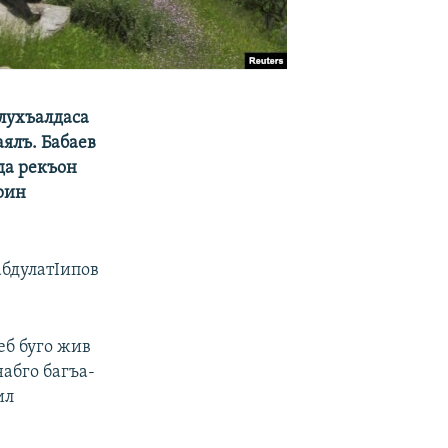
лухъалдаса
аялъ. Бабаев
да рекъон
рин
абдулатIипов
еб буго жив
абго багъа-
ил