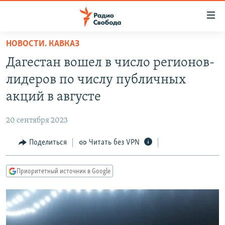
Ссылки
для
упрощенного
НОВОСТИ. КАВКАЗ
ПРОГРАММЫ
доступа
Дагестан вошел в число регионов-
ПОДКАСТЫ
Вернуться
лидеров по числу публичных
к
АВТОРСКИЕ ПРОЕКТЫ
акций в августе
основному
ЦИТАТЫ СВОБОДЫ
содержанию
20 сентября 2023
Вернутся
МНЕНИЯ
к
Поделиться
Читать без VPN
КУЛЬТУРА
главной
навигации
IDEL.РЕАЛИИ
Приоритетный источник в Google
Вернутся
КАВКАЗ.РЕАЛИИ
к
СЕВЕР.РЕАЛИИ
поиску
СИБИРЬ.РЕАЛИИ