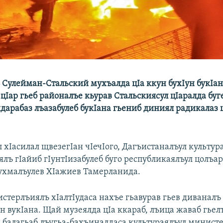
 Сулейман-Стальский мухъалда цIа ккун бухIун букIа
цIар гьеб районалъе кьурав Стальскиясул цIаралда буг
дарабаз лъазабулеб букIана гьениб диниял радикалаз ц
 хIасилал щвезегIан чIечIого, Дагъистаналъул культур
лъ гIайиб гIунтIизабулеб буго республикаялъул цолъар
ухмалъулев ХIажиев Тамерланида.
стерлъиялъ хIалтIудаса нахъе гьавурав гьев диваналъ
н вукIана. Щай музеялда цIа ккараб, лъица жаваб гьел
н балагьаб лъугьа-бахъиналдаса культураялъул минист