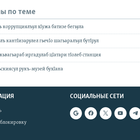
ы по теме
ъ коррупциялъул хIужа батизе бегьула
ъ кантIизарулел гьечIо шагьаралъул бутIрул
кьвагьараб иргадулаб цIатари тIолеб станция
скиясул рукъ-музей бухIана
АЦИЯ
СОЦИАЛЬНЫЕ СЕТИ
ь
 блокировку