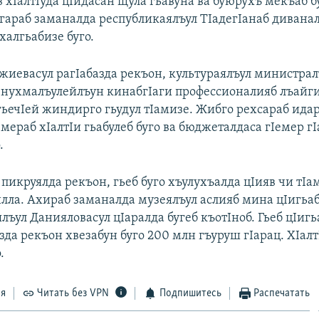
 хIалтIуда цIидасан щула гьавуна ва буюрухъ мекъаб 
агараб заманалда республикаялъул ТIадегIанаб диванал
халгьабизе буго.
жиевасул рагIабазда рекъон, культураялъул министрал
л нухмалъулейлъун кинабгIаги профессионалияб лъайги,
гьечIей жиндирго гьудул тIамизе. Жибго рехсараб ида
мераб хIалтIи гьабулеб буго ва бюджеталдаса гIемер г
.
пикруялда рекъон, гьеб буго хъулухъалда цIияв чи тIа
илла. Ахираб заманалда музеялъул аслияб мина цIигьаб
ъул Данияловасул цIаралда бугеб къотIноб. Гьеб цIигь
зда рекъон хвезабун буго 200 млн гъуруш гIарац. ХIал
.
ся
Читать без VPN
Подпишитесь
Распечатать