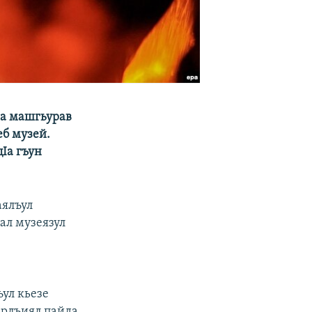
на машгьурав
еб музей.
Iа гъун
аялъул
ал музеязул
ъул кьезе
ерлъиял пайда