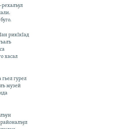
-рехалъул
лали.
буго.
Iан рикIкIад
хъалъ
са
го хасал
а гьел гурел
лъ музей
дида
алъун
 районалъул