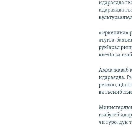
идараялда гъо
идараялда гъ
культураялъу
«Эркенлъи» р
лъугьа-бахъин
рукIарал рищ
кьечIо ва гьа
Амма жаваб кь
идараялда. Г
рекъон, цIа к
ва гьениб лъи
Министерлъиял
гьабулеб идар
чи гуро, дун 