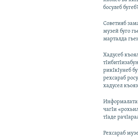
босулеб бугеб
Советияб зам
музей буго гь
марталда гьен
Хадусеб къоял
тIибитIизабун
рикIкIунеб бу
рехсараб росу
хадусел къояз
Информалатазе
чагIи «рохьил
тIаде рачIара
Рехсараб муз