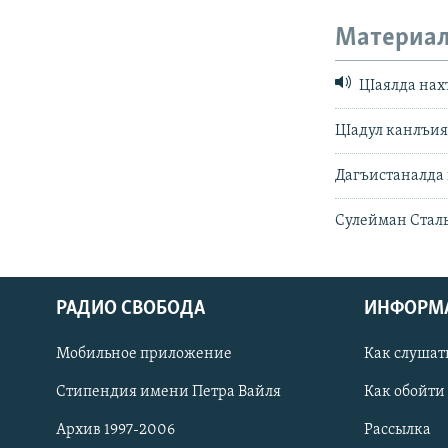
Материал
ЦIаялда нах
ЦIадул канлъиял
Дагъистаналда 
Сулейман Сталь
РАДИО СВОБОДА
ИНФОРМ
Мобильное приложение
Как слушат
СОЦИАЛЬНЫЕ СЕТИ
Стипендия имени Петра Вайля
Как обойти
Архив 1997-2006
Рассылка