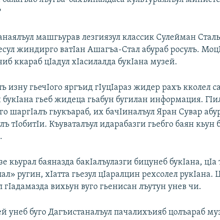
?
анаялъул машгьурав лезгиязул классик Сулейман Стал
есул жиндирго ватIан Ашагъа-Стал абураб росулъ. МоцI
иб ккараб цIадул хIасилалда букIана музей.
ъ изну гьечIого яргъид гIуцIараз жидер рахъ кколел с
 букIана гьеб жидеца гьабун бугилан информация. ГIи
го шаргIалъ гьукъараб, их бачIиналъул Яран Сувар аб
лъ тIобитIи. Къуваталъул идарабазги гьебго баян кьун 
.
 кьурал баяназда бакIалъулазги бицунеб букIана, цIа
ал» ругин, хIатта гьезул цIаралцин рехсолел рукIана. 
л гIадамазда вихьун вуго гьенисан лъутун унев чи.
ей унеб буго Дагъистаналъул пачалихъияб цолъараб му