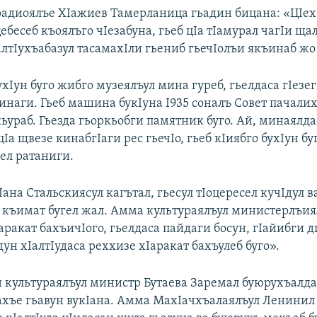
адиоялъе ХIажиев Тамерланица гьадин бицана: «ЦIех
ебесеб къоялъго чIезабуна, гьеб цIа тIамурал чагIи ща
лтIухъабазул тасамахIли гьениб гьечIолъи якъинаб жо 
хIун буго жибго музеялъул мина гуреб, гьелдаса гIезег
инаги. Гьеб машина букIуна I935 соналъ Совет пачали
ьураб. Гьезда гьоркьобги памятник буго. Ай, минаялда
а щвезе кинабгIаги рес гьечIо, гьеб кIиябго бухIун бу
ьел ратаниги.
ана Стальскиясул кагътал, гьесул тIоцересел кучIдул в
къимат бугел жал. Амма культураялъул министерлъия
аракат бахъичIого, гьелдаса пайдаги босун, гIайибги 
дун хIалтIудаса реххизе хIаракат бахъулеб буго».
н культураялъул министр Бутаева Заремал буюрухъалд
нахъе гьавун вукIана. Амма МахIачхъалаялъул Ленинил