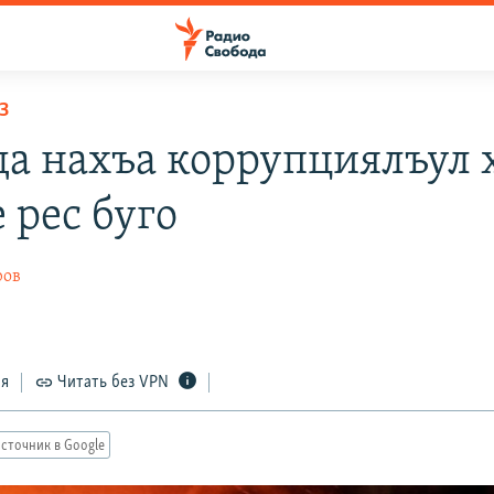
З
да нахъа коррупциялъул 
 рес буго
ров
ся
Читать без VPN
сточник в Google