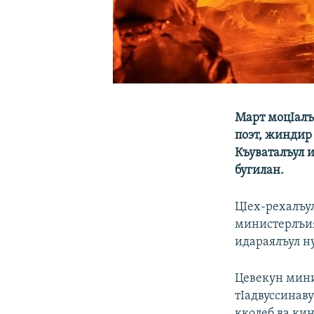
Март моцIалъ
поэт, жиндир 
Къуваталъул и
бугилан.
ЦIех-рехалъул
министерлъия
идараялъул н
Цевекун мини
тIадвуссинаву
кколеб ва ки