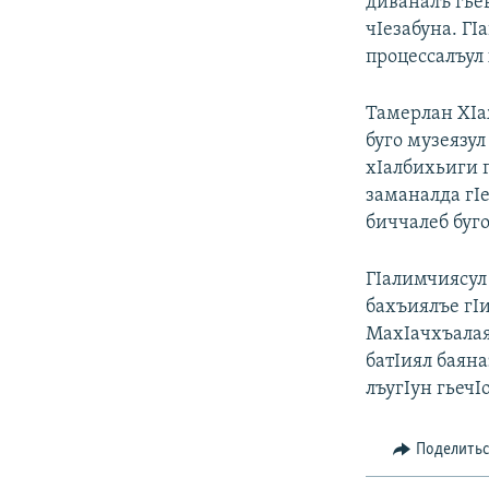
диваналъ гьев
чIезабуна. ГI
процессалъул 
Тамерлан ХIа
буго музеязу
хIалбихьиги 
заманалда гIе
биччалеб буго
ГIалимчиясул 
бахъиялъе гI
МахIачхъалаял
батIиял баяна
лъугIун гьечIо
Поделить