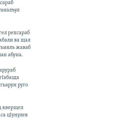
хсараб
таналъул
гел рехсараб
абали ва щал
лъиялъ жаваб
лан абуна.
ьарураб
гIабазда
 гьарун руго
ад кверщел
са цIунулев