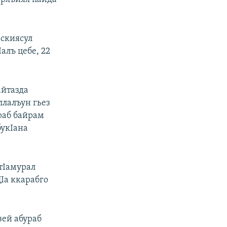
ьскиясул
алъ цебе, 22
айтазда
ллалъун гьез
ураб байрам
букIана
 тIамурал
ЦIа ккарабго
зей абураб