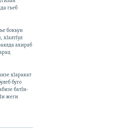
бугилан
да гьеб
ъе бокьун
 хIалтIул
раялда ахираб
Iарац
мизе хIаракат
улеб буго
абизе батIи-
тIи жеги