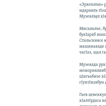
«Эркенлъи» р
идараялъ тIоц
Музеялъул хIа
Мисалалъе, бу
букIараб маш
Стальскиясе к
машинаялде цI
чагIаз, щал г
Музеялда рукI
мемориялияб 
цIигьабизе хI
гIунтIизабун 
Гьев цевекку
хIалтIудаса 