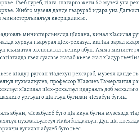
ркье. Гьеб гуреб, гIага-шагарго жеги 50 музей уна ре
оркье. Жибго музеял данде гьарураб идара уна Дагъис
л министерлъиялъул кверщаликье.
адиоялъ министерлъиялда цIехана, кинал хIасилал ру
алда хурхун гьарурал цIех-рехазул, кигIан зарал ккар
ун къиматал экспонатал гьенир абун. Амма министер
бсагIаталда гьел суалазе жаваб кьезе жал хIадур гьечIи
езе хIадур ругоан тIадехун рехсараб, музеял данде г
ьелъул нухмалъулев, профессор ХIажиев Тамерланил ра
кеялъул хIасилал цIех-рехалъул идараялъ доб мехалъго
цаялиго ургъунго цIа гъун бугилан чIезабун бугин.
ъ абуни, чIезабулеб буго цIа ккун бугин музеязда тI
аялъул нухмалъулесул гIайибалдалъун. Дун цIа ккеялда
тарихчи вугилан абулеб буго гьес.