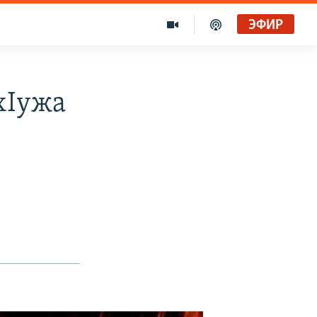
ЭФИР
хIужа