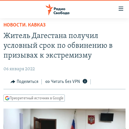
Ссылки
для
упрощенного
НОВОСТИ. КАВКАЗ
ПРОГРАММЫ
доступа
Житель Дагестана получил
ПОДКАСТЫ
Вернуться
условный срок по обвинению в
к
АВТОРСКИЕ ПРОЕКТЫ
призывах к экстремизму
основному
ЦИТАТЫ СВОБОДЫ
содержанию
06 января 2022
Вернутся
МНЕНИЯ
к
Поделиться
Читать без VPN
КУЛЬТУРА
главной
навигации
IDEL.РЕАЛИИ
Приоритетный источник в Google
Вернутся
КАВКАЗ.РЕАЛИИ
к
СЕВЕР.РЕАЛИИ
поиску
СИБИРЬ.РЕАЛИИ