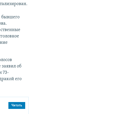
итализирован.
а бывшего
ва.
ественные
уголовное
ение
олосов
 заявил об
и 73-
 дракой его
Читать