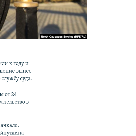
ли к году и
ешение вынес
-службу суда.
ы от 24
рательство в
ачкале.
Айнутдина