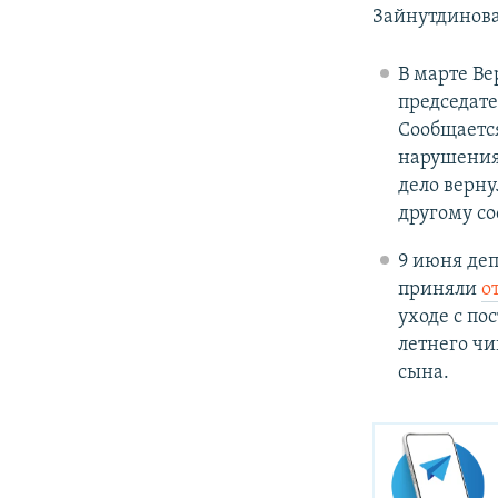
Зайнутдинова
В марте Ве
председат
Сообщается
нарушения 
дело верну
другому со
9 июня деп
приняли
о
уходе с по
летнего чи
сына.