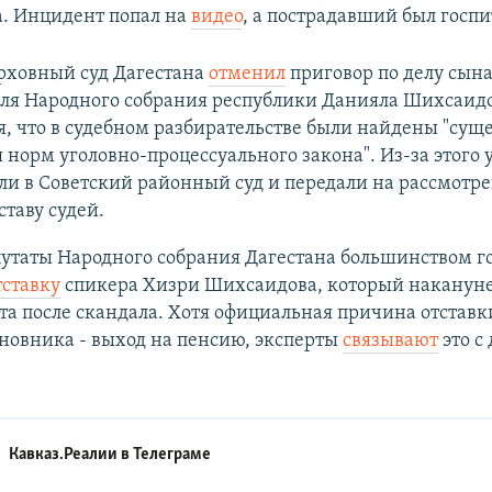
. Инцидент попал на
видео
, а пострадавший был госп
рховный суд Дагестана
отменил
приговор по делу сын
еля Народного собрания республики Данияла Шихсаидо
, что в судебном разбирательстве были найдены "сущ
норм уголовно-процессуального закона". Из-за этого 
ли в Советский районный суд и передали на рассмотр
ставу судей.
утаты Народного собрания Дагестана большинством г
тставку
спикера Хизри Шихсаидова, который накануне
ста после скандала. Хотя официальная причина отставк
новника - выход на пенсию, эксперты
связывают
это с
Кавказ.Реалии в
Телеграме