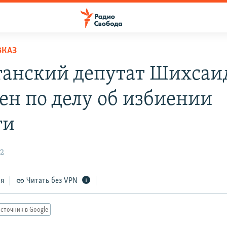
ВКАЗ
танский депутат Шихсаи
ен по делу об избиении
ги
22
ся
Читать без VPN
сточник в Google