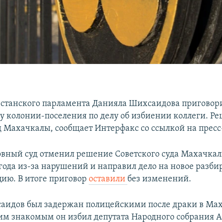
естанского парламента Данияла Шихсаидова приговори
у колонии-поселения по делу об избиении коллеги. Р
д Махачкалы, сообщает Интерфакс со ссылкой на пресс
овный суд отменил решение Советского суда Махачкал
года из-за нарушений и направил дело на новое разби
цию. В итоге приговор
оставили
без изменений.
аидов был задержан полицейскими после драки в Мах
оим знакомым он избил депутата Народного собрания 