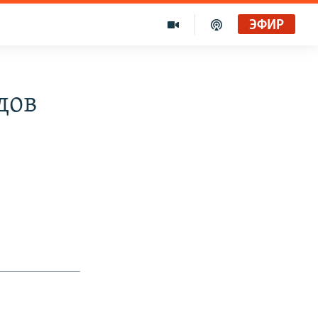
ЭФИР
дов