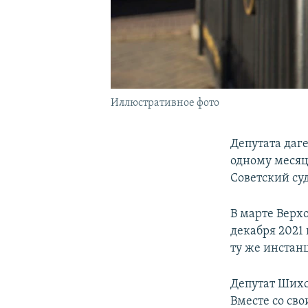
Иллюстративное фото
Депутата даг
одному месяц
Советский су
В марте Верх
декабря 2021 
ту же инстан
Депутат Шихс
Вместе со св