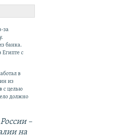
-за
у.
из банка.
 Египте с
аботал в
ин из
в с целью
дело должно
России –
алии на