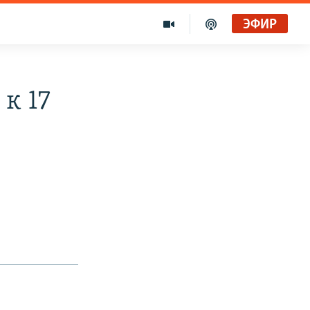
ЭФИР
к 17