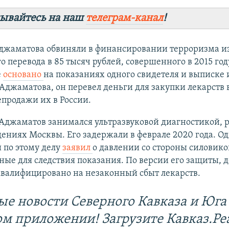
ывайтесь на наш
телеграм-канал
!
джаматова обвиняли в финансировании терроризма из
о перевода в 85 тысяч рублей, совершенного в 2015 год
е
основано
на показаниях одного свидетеля и выписке 
Аджаматова, он перевел деньги для закупки лекарств в
продажи их в России.
Аджаматов занимался ультразвуковой диагностикой, р
ниях Москвы. Его задержали в феврале 2020 года. Од
 по этому делу
заявил
о давлении со стороны силовико
ные для следствия показания. По версии его защиты, 
квалифицировано на незаконный сбыт лекарств.
ые новости Северного Кавказа и Юга 
ом приложении! Загрузите Кавказ.Ре