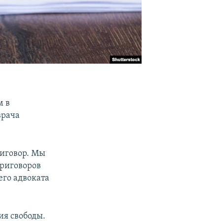
м в
врача
риговор. Мы
приговоров
его адвоката
ия свободы.