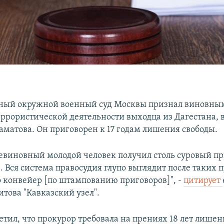
ный окружной военный суд Москвы признал виновны
еррористической деятельности выходца из Дагестана, 
матова. Он приговорен к 17 годам лишения свободы.
евиновный молодой человек получил столь суровый п
. Вся система правосудия глупо выглядит после таких 
сто конвейер [по штампованию приговоров]", -
цитирует
това "Кавказский узел".
етил, что прокурор требовала на прениях 18 лет лишен