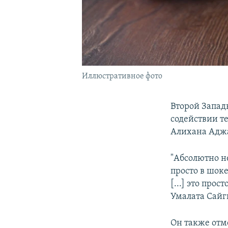
Иллюстративное фото
Второй Запад
содействии т
Алихана Аджа
"Абсолютно н
просто в шоке
[...] это про
Умалата Сайги
Он также отм