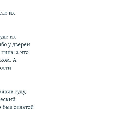
сле их
уде их
ибо у дверей
типа: а что
дком. А
мости
явив суду,
ческий
в был оплатой