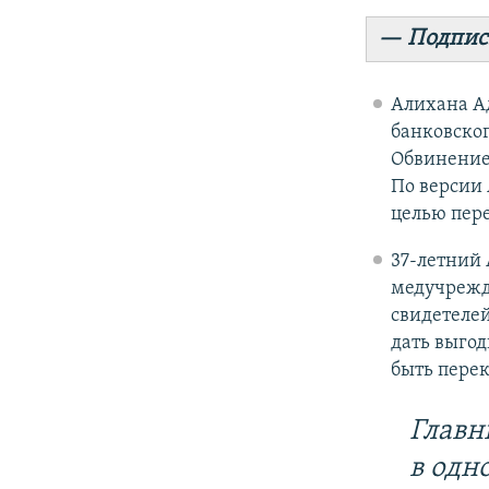
— Подпис
Алихана А
банковског
Обвинени
По версии 
целью пере
37-летний 
медучрежде
свидетелей
дать выгод
быть пере
Главн
в одн