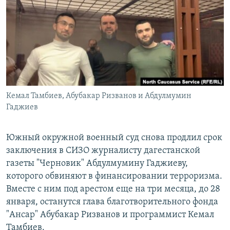
РАСПИСАНИЕ ВЕЩАНИЯ
ПОДПИШИТЕСЬ НА РАССЫЛКУ
СОЦИАЛЬНЫЕ СЕТИ
Кемал Тамбиев, Абубакар Ризванов и Абдулмумин
Гаджиев
Все сайты РСЕ/РС
Южный окружной военный суд снова продлил срок
заключения в СИЗО журналисту дагестанской
газеты "Черновик" Абдулмумину Гаджиеву,
которого обвиняют в финансировании терроризма.
Вместе с ним под арестом еще на три месяца, до 28
января, останутся глава благотворительного фонда
"Ансар" Абубакар Ризванов и программист Кемал
Тамбиев.