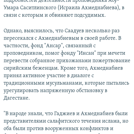
подробностей деятельности проповедника Абу-
Умара Саситлинского (Исраила Ахмеднабиева), в
связи с которым и обвиняют подсудимых.
Однако, выяснилось, что Саадуев несколько раз
пересекался с Ахмеднабиевым в своей работе. В
частности, фонд "Ансар", связанный с
проповедником, помог фонду "Инсан" при мечети
перевести собранное прихожанами пожертвование
сирийским беженцам. Кроме того, Ахмеднабиев
принял активное участие в диалоге с
традиционными мусульманами, которые пытались
урегулировать напряженную обстановку в
Дагестане.
"В народе знали, что Гаджиев и Ахмеднабиев были
представителями салафитского течения ислама, но
оба были против вооруженных конфликтов и