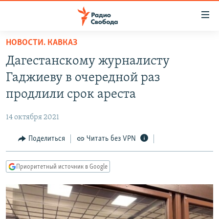
Ссылки
для
упрощенного
НОВОСТИ. КАВКАЗ
ПРОГРАММЫ
доступа
Дагестанскому журналисту
ПОДКАСТЫ
Вернуться
Гаджиеву в очередной раз
к
АВТОРСКИЕ ПРОЕКТЫ
продлили срок ареста
основному
ЦИТАТЫ СВОБОДЫ
содержанию
14 октября 2021
Вернутся
МНЕНИЯ
к
Поделиться
Читать без VPN
КУЛЬТУРА
главной
навигации
IDEL.РЕАЛИИ
Приоритетный источник в Google
Вернутся
КАВКАЗ.РЕАЛИИ
к
СЕВЕР.РЕАЛИИ
поиску
СИБИРЬ.РЕАЛИИ