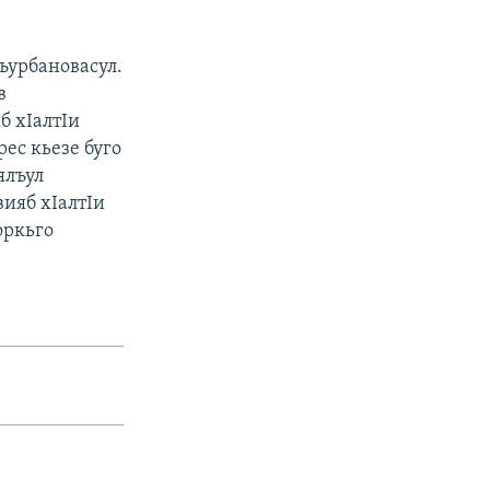
ъурбановасул.
в
б хIалтIи
рес кьезе буго
ялъул
вияб хIалтIи
оркьго