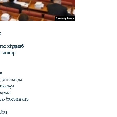
о
лъе кIудияб
с инкар
в
удиновасда
риялъул
ъула
л
гьа-бахъиналъ
абаз