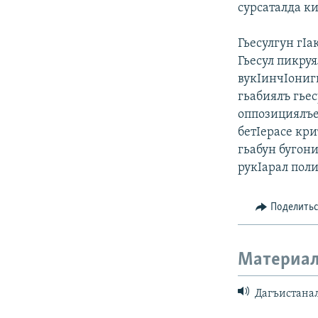
сурсаталда ки
Гьесулгун гI
Гьесул пикруя
вукIинчIониги
гьабиялъ гьес
оппозициялъе
бетIерасе кри
гьабун бугони
рукIарал поли
Поделить
Материал
Дагъистанал