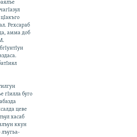
раялъе
чагIазул
 цIакъго
ал. Рехсараб
да, амма доб
М.
бгIунтIун
аздаса.
батIиял
тилгун
е гIилла буго
Iабазда
исалда цеве
лъул хасаб
нлъун ккун
 лъугьа-