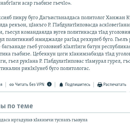
набгIаги асар гьабизе гьечIо».
аксияб пикру буго Дагъистаналдаса политолог Ханжан К
лда рекъон, цIакъго Р. ГIабдулатIиповас
да аскIовегIана
, гьесул командаялда вугев политикасда тIад уголовия
ул политикияб имиджалде рагIад реххулеб буго. Гьелъ 
 багьанаде гьеб уголовияб хIалтIиги батун республика
тика гьабизе. Цебеккун цоги хIакимзабазда тIад уголо
ги, гьел рукIана Р. ГIабдулатIиповас тIамурал гурел, гъ
тикалин рикIкIунеб буго политологас.
ся
Читать без VPN
Подпишитесь
Распечатать
ы по теме
даса иргадулав хIакимчи туснахъ гьавуна