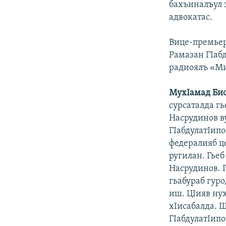
бахъиналъ
ул
адвокатас.
Вице-премьер
Рамазан ГIаб
радиоялъ «Ми
МухIамад Бис
сурсаталда гь
Насрудинов в
ГIабдулатIип
федералияб ц
ругилан. Гьеб
Насрудинов. Г
гьабураб гуро
иш. ЦIияв нух
хIисабалда. Щ
ГIабдулатIипо