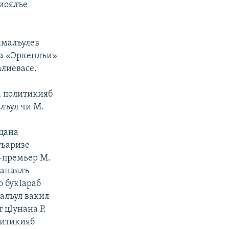
иоялъе
хмалъулев
на «Эркенлъи»
алиевасе.
а политикияб
ялъул чи М.
ицана
гьаризе
е-премьер М.
манаялъ
о букIараб
талъул вакил
 цIунана Р.
литикияб