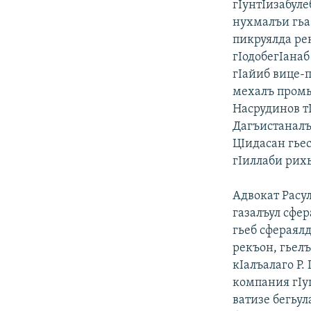
гIунтIизабул
нухмалъи гьа
пикруялда ре
гIодобегIанаб
гIайиб вице-п
мехалъ пром
Насрудинов т
Дагъистаналъу
ЦIидасан гьес
гIиллаби рихь
Адвокат Расу
газалъул сфер
гьеб сфераялд
рекъон, гьелъ
кIалъалаго Р.
компания гIу
ватизе бегьул