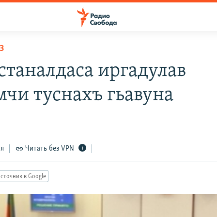
З
станалдаса иргадулав
мчи туснахъ гьавуна
ся
Читать без VPN
сточник в Google