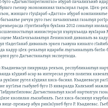
еб буго «Дагъистанрегион
газ» абураб пачалихъияб ида
булаго гьенир экономикиял такъсирал гьари. ЦIех-рех
къон, жинцаго гIуцIараб «Даггаз» абураб компаниялъе
 багьаялъе ричун руго гьес пачалихъиял газалъул рогIр
ремьерасда гIунтIизабун букIана 2012 соналъул июлал
ысшленностал
ъул министерасул хъулухъалда вукIарав 
Iоцеве МахIачхъалаялъул Ленинский диваналъ ва хаду
л тIадегIанаб диваналъ эркен гьавуна киналго гIайиб
да хадур цIех-рехалъул идараби лъугьиналъулъ батIи-
улел руго Дагъистаналъул экспертазда.
л Къадиевасул пикруялда рекъон, республикаялъул нар
аялда кIудияб асар ва интересал ругев политик кквеялъ
а рукIине ругел кIудиял хиса-басиял. Къадиевасул раг
ие нугIлъи гьабулеб буго I5 январалда Халкъияб мажл
 ГIабдулатIиповас Дагъистаналъул хасаб нартилгун газа
цIизе кколилан лъазабиялъ. Гьел хиса-басиязул къурба
а вице-премьер абун рикIкIунеб буго Р. Къадиевас. Гьеб