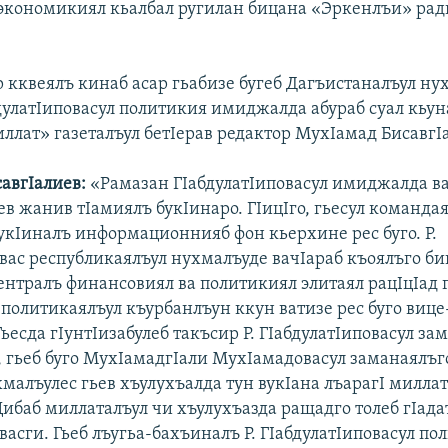
 экономикиял кьалбал ругилан бицана «Эркенлъи» рад
 кквеялъ кинаб асар гьабизе бугеб Дагъистаналъул ну
дулатIиповас
ул политикия имиджалда абураб суал кьу
ллат» газеталъул бетIерав редактор МухIамад БисавгI
авгIалиев:
«Рамазан ГIабдулатIиповас
ул имиджалда в
ев жанив тIамиялъ букIинаро. ГIицIго, гьесул команда
укIиналъ информационнияб фон кьерхине рес буго. Р.
овас республикаялъул нухмалъуде вачIараб къоялъго б
ентралъ финансовиял ва политикиял элитаял рацIцIад 
 политикаялъул къурбанлъун ккун ватизе рес буго виц
ьесда гIунтIизабулеб такъсир Р. ГIабдулатIиповас
ул за
, гьеб буго МухIамадгIали МухIамадовасул заманаялъг
малъулес гьев хъулухъалда тун вукIана лъарагI милла
ибаб миллаталъул чи хъулухъазда ращадго толеб гIадат
вас
ги. Гьеб лъугьа-бахъиналъ Р. ГIабдулатIиповас
ул по