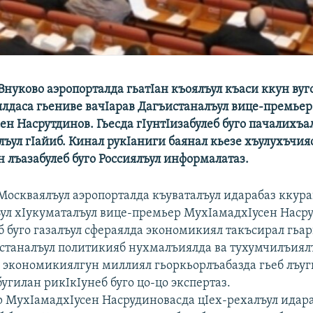
Внуково аэропорталда гьатIан къоялъул къаси ккун вуг
лдаса гьениве вачIарав Дагъистаналъул вице-премьер
н Насрутдинов. Гьесда гIунтIизабулеб буго пачалихъа
лъул гIайиб. Кинал рукIаниги баянал кьезе хъулухъчия
н лъазабулеб буго Россиялъул информалатаз.
Москваялъул аэропорталда къуваталъул идарабаз ккура
ул хIукуматалъул вице-премьер МухIамадхIусен Наср
б буго газалъул сфераялда экономикиял такъсирал гьа
истаналъул политикияб нухмалъиялда ва тухумчилъиял
а экономикиялгун миллиял гьоркьорлъабазда гьеб лъу
бугилан рикIкIунеб буго цо-цо экспертаз.
 МухIамадхIусен Насрудиновасда цIех-рехалъул идар