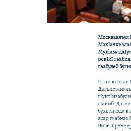
Москваялъул 
МахIачхъалая
МухlамадхIусе
рекIкI гьабия
гьабулеб буги
Итни къоялъ 
Дагъистаналъ
гIунтIизабуле
гIайиб. Дагъ
бухьеназда в
асар гьабизе 
Вице-премьер