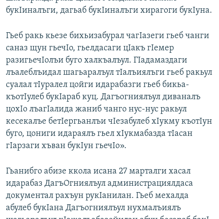
букIиналъги, дагьаб букIиналъги хирагоги букIуна.
Гьеб ракь кьезе бихьизабурал чагIазеги гьеб чанги
саназ щун гьечIо, гьелдасаги цIакъ гIемер
разигьечIолъи буго халкъалъул. ГIадамаздаги
лъалеблъидал шагьаралъул тIалъиялъги гьеб ракьул
суалал тIуралел цойги идарабазги гьеб бикьа-
къотIулеб букIараб куц. Дагъогниялъул диваналъ
цохIо лъагIалида жаниб чанго нус-нус ракьул
кесекалъе бетIергьанлъи чIезабулеб хIукму къотIун
буго, цониги идараялъ гьел хIукмабазда тIасан
гIарзаги хъван букIун гьечIо».
Гьанибго абизе ккола исана 27 марталги хасал
идарабаз ДагъОгниялъул администрациялдаса
документал рахъун рукIанилан. Гьеб мехалда
абулеб букIана Дагъогниялъул нухмалъиялъ