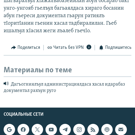
шагьаралъул хIажалъабазейилан абун босараб бакI
унго-унгояб гьелъул багьаялдаса хираго босанин
абун гьереси документал гьарун ратиялъ
тIоритIанин гьенин хасал тадбиралилан. Гьеб
ишалъул хIасил жеги лъалеб гьечIо.
Поделиться
Читать без VPN
Подпишитесь
Материалы по теме
Дагъогниялъул администрациялдаса хасал идарабаз
документал рахъун руго
СОЦИАЛЬНЫЕ СЕТИ