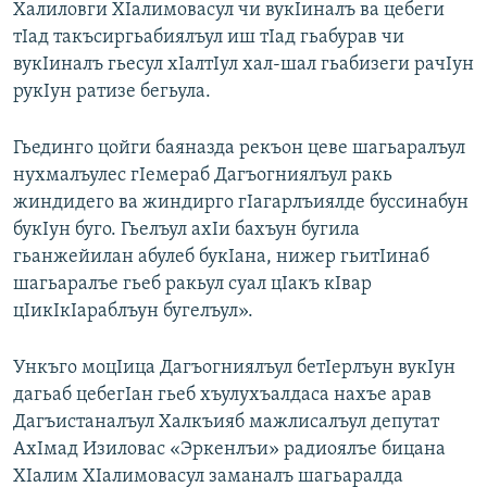
Халиловги ХIалимовасул чи вукIиналъ ва цебеги
тIад такъсиргьабиялъул иш тIад гьабурав чи
вукIиналъ гьесул хIалтIул хал-шал гьабизеги рачIун
рукIун ратизе бегьула.
Гьединго цойги баяназда рекъон цеве шагьаралъул
нухмалъулес гIемераб Дагъогниялъул ракь
жиндидего ва жиндирго гIагарлъиялде буссинабун
букIун буго. Гьелъул ахIи бахъун бугила
гьанжейилан абулеб букIана, нижер гьитIинаб
шагьаралъе гьеб ракьул суал цIакъ кIвар
цIикIкIараблъун бугелъул».
Ункъго моцIица Дагъогниялъул бетIерлъун вукIун
дагьаб цебегIан гьеб хъулухъалдаса нахъе арав
Дагъистаналъул Халкъияб мажлисалъул депутат
АхIмад Изиловас «Эркенлъи» радиоялъе бицана
ХIалим ХIалимовасул заманалъ шагьаралда