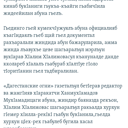
кинаб букIаниги гьукъа-къайги гьабичIила
жидеейилан абуна гьелъ.
Гьединго гьей кумекчIужуялъ абуна официалияб
къагIидаялъ гьеб щай гьел документал
рахъаралали жиндида абун бажаруларила, амма
жинда лъавухъе цеве шагьаралъул мэрлъун
вукIарав ХIалим ХIалимовасул къануналде данде
кколареб хIалалъ гьабураб хIалтIуе гIоло
тIоритIанин гьел тадбиралилан.
«Дагестанские огни» газеталъул бетIерав редактор
ва жамгIияв хIаракатчи ХанмухIамадов
МухIамадицаги абуна, жиндир баяназда рекъон,
ХIалим ХIалимовас шагьаралъул ракьалда хурхун
гIемер хIилла-рекIкI гьабун букIанила,гьелда
хурхун цIех-рех гьабулеб бугила хасал