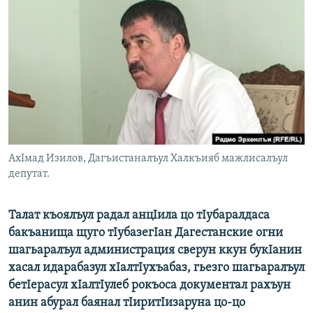
РАСПИСАНИЕ ВЕЩАНИЯ
ПОДПИШИТЕСЬ НА РАССЫЛКУ
СОЦИАЛЬНЫЕ СЕТИ
АхIмад Изилов, Дагъистаналъул Халкъияб мажлисалъул
Все сайты РСЕ/РС
депутат.
Талат къоялъул радал анцIила цо тIубаралдаса
бакъанища щуго тIубазегIан Дагестанские огни
шагьаралъул администрация сверун ккун букIанин
хасал идарабазул хIалтIухъабаз, гьезго шагьаралъул
бетIерасул хIалтIулеб рокъоса документал рахъун
анин абурал баянал тIиритIизаруна цо-цо