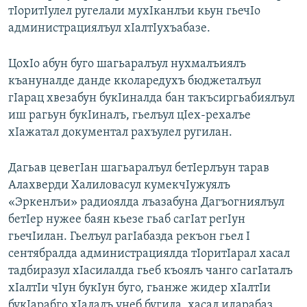
тIоритIулел ругелали мухIканлъи кьун гьечIо
администрациялъул хIалтIухъабазе.
ЦохIо абун буго шагьаралъул нухмалъиялъ
къануналде данде кколаредухъ бюджеталъул
гIарац хвезабун букIиналда бан такъсиргьабиялъул
иш рагьун букIиналъ, гьелъул цIех-рехалъе
хIажатал документал рахъулел ругилан.
Дагьав цевегIан шагьаралъул бетIерлъун тарав
Алахверди Халиловасул кумекчIужуялъ
«Эркенлъи» радиоялда лъазабуна Дагъогниялъул
бетIер нужее баян кьезе гьаб сагIат регIун
гьечIилан. Гьелъул рагIабазда рекъон гьел I
сентябралда администрациялда тIоритIарал хасал
тадбиразул хIасилалда гьеб къоялъ чанго сагIаталъ
хIалтIи чIун букIун буго, гьанже жидер хIалтIи
букIарабго хIалалъ унеб бугила, хасал идарабаз