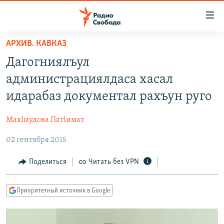
Ссылки
для
упрощенного
АРХИВ. КАВКАЗ
ПРОГРАММЫ
доступа
Дагогниялъул
ПОДКАСТЫ
Вернуться
администрациялдаса хасал
к
АВТОРСКИЕ ПРОЕКТЫ
идарабаз документал рахъун руго
основному
ЦИТАТЫ СВОБОДЫ
содержанию
МахIмудова ПатIимат
Вернутся
МНЕНИЯ
к
02 сентября 2015
КУЛЬТУРА
главной
навигации
IDEL.РЕАЛИИ
Поделиться
Читать без VPN
Вернутся
КАВКАЗ.РЕАЛИИ
к
Приоритетный источник в Google
СЕВЕР.РЕАЛИИ
поиску
СИБИРЬ.РЕАЛИИ