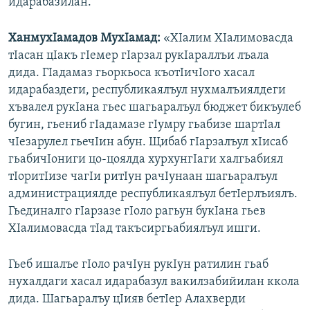
идарабазилан.
ХанмухIамадов МухIамад:
«ХIалим ХIалимовасда
тIасан цIакъ гIемер гIарзал рукIараллъи лъала
дида. ГIадамаз гьоркьоса къотIичIого хасал
идарабаздеги, республикаялъул нухмалъиялдеги
хъвалел рукIана гьес шагьаралъул бюджет бикъулеб
бугин, гьениб гIадамазе гIумру гьабизе шартIал
чIезарулел гьечIин абун. Щибаб гIарзалъул хIисаб
гьабичIониги цо-цоялда хурхунгIаги халгьабиял
тIоритIизе чагIи ритIун рачIунаан шагьаралъул
администрациялде республикаялъул бетIерлъиялъ.
Гьединалго гIарзазе гIоло рагьун букIана гьев
ХIалимовасда тIад такъсиргьабиялъул ишги.
Гьеб ишалъе гIоло рачIун рукIун ратилин гьаб
нухалдаги хасал идарабазул вакилзабийилан ккола
дида. Шагьаралъу цIияв бетIер Алахверди