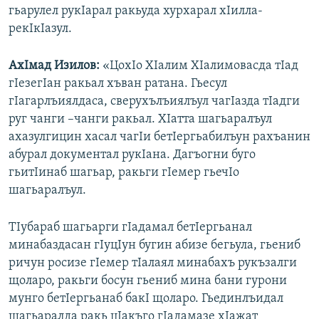
гьарулел рукIарал ракьуда хурхарал хIилла-
рекIкIазул.
АхIмад Изилов:
«ЦохIо ХIалим ХIалимовасда тIад
гIезегIан ракьал хъван ратана. Гьесул
гIагарлъиялдаса, сверухълъиялъул чагIазда тIадги
руг чанги –чанги ракьал. ХIатта шагьаралъул
ахазулгицин хасал чагIи бетIергьабилъун рахъанин
абурал документал рукIана. Дагъогни буго
гьитIинаб шагьар, ракьги гIемер гьечIо
шагьаралъул.
ТIубараб шагьарги гIадамал бетIергьанал
минабаздасан гIуцIун бугин абизе бегьула, гьениб
ричун росизе гIемер тIалаял минабахъ рукъзалги
щоларо, ракьги босун гьениб мина бани гурони
мунго бетIергьанаб бакI щоларо. Гьединлъидал
шагьаралда ракь цIакъго гIадамазе хIажат