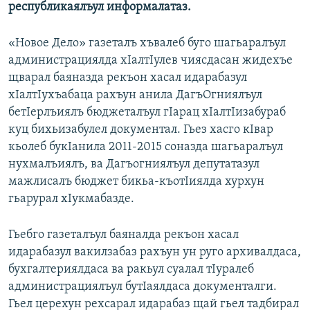
республикаялъул информалатаз.
«Новое Дело» газеталъ хъвалеб буго шагьаралъул
администрациялда хIалтIулев чиясдасан жидехъе
щварал баяназда рекъон хасал идарабазул
хIалтIухъабаца рахъун анила ДагъОгниялъул
бетIерлъиялъ бюджеталъул гIарац хIалтIизабураб
куц бихьизабулел документал. Гьез хасго кIвар
кьолеб букIанила 2011-2015 соназда шагьаралъул
нухмалъиялъ, ва Дагъогниялъул депутатазул
мажлисалъ бюджет бикьа-къотIиялда хурхун
гьарурал хIукмабазде.
Гьебго газеталъул баяналда рекъон хасал
идарабазул вакилзабаз рахъун ун руго архивалдаса,
бухгалтериялдаса ва ракьул суалал тIуралеб
администрациялъул бутIаялдаса документалги.
Гьел церехун рехсарал идарабаз щай гьел тадбирал