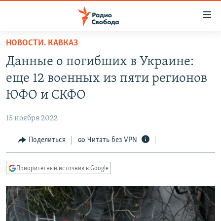
Ссылки
для
упрощенного
НОВОСТИ. КАВКАЗ
ПРОГРАММЫ
доступа
Данные о погибших в Украине:
ПОДКАСТЫ
Вернуться
еще 12 военных из пяти регионов
к
АВТОРСКИЕ ПРОЕКТЫ
ЮФО и СКФО
основному
ЦИТАТЫ СВОБОДЫ
содержанию
15 ноября 2022
Вернутся
МНЕНИЯ
к
Поделиться
Читать без VPN
КУЛЬТУРА
главной
навигации
IDEL.РЕАЛИИ
Приоритетный источник в Google
Вернутся
КАВКАЗ.РЕАЛИИ
к
СЕВЕР.РЕАЛИИ
поиску
СИБИРЬ.РЕАЛИИ