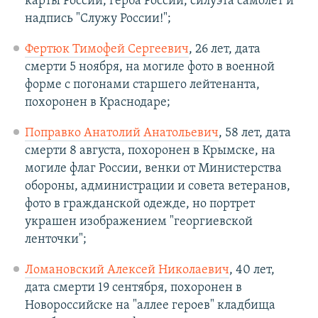
карты России, герба России, силуэта самолет и
надпись "Служу России!";
Фертюк Тимофей Сергеевич
, 26 лет, дата
смерти 5 ноября, на могиле фото в военной
форме с погонами старшего лейтенанта,
похоронен в Краснодаре;
Поправко Анатолий Анатольевич
, 58 лет, дата
смерти 8 августа, похоронен в Крымске, на
могиле флаг России, венки от Министерства
обороны, администрации и совета ветеранов,
фото в гражданской одежде, но портрет
украшен изображением "георгиевской
ленточки";
Ломановский Алексей Николаевич
, 40 лет,
дата смерти 19 сентября, похоронен в
Новороссийске на "аллее героев" кладбища