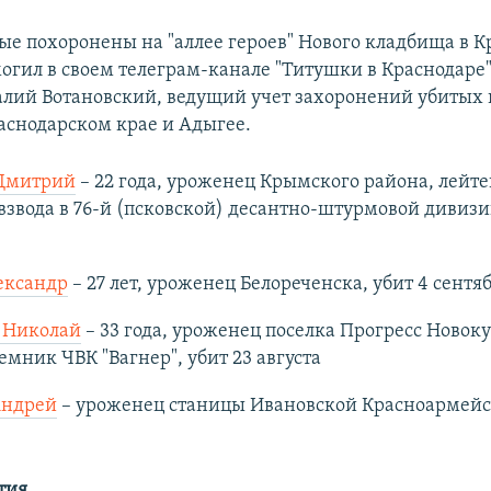
ные похоронены на "аллее героев" Нового кладбища в К
огил в своем телеграм-канале "Титушки в Краснодаре
алий Вотановский, ведущий учет захоронений убитых 
аснодарском крае и Адыгее.
Дмитрий
– 22 года, уроженец Крымского района, лейте
звода в 76-й (псковской) десантно-штурмовой дивизии
ександр
– 27 лет, уроженец Белореченска, убит 4 сентя
 Николай
– 33 года, уроженец поселка Прогресс Новок
емник ЧВК "Вагнер", убит 23 августа
Андрей
– уроженец станицы Ивановской Красноармейс
тия