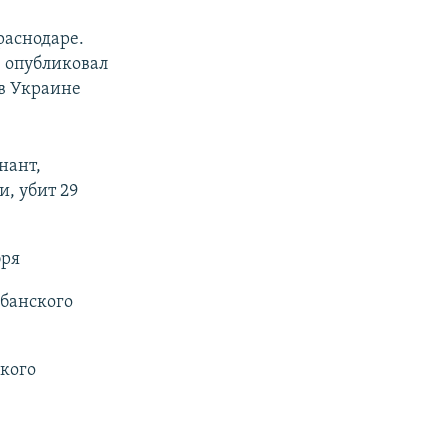
раснодаре.
" опубликовал
в Украине
нант,
, убит 29
бря
убанского
кого