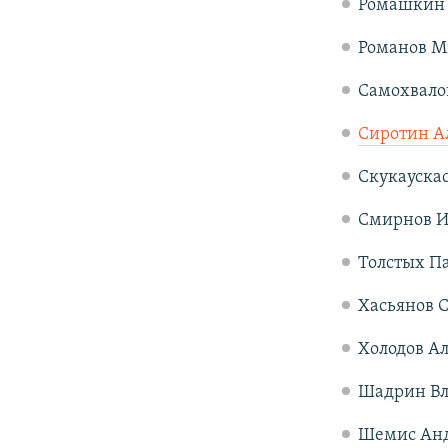
Ромашкин А
Романов Ми
Самохвалов
Сиротин А
Скукаускас
Смирнов Иг
Толстых Па
Хасьянов С
Холодов Ал
Шадрин Вла
Шемис Андр