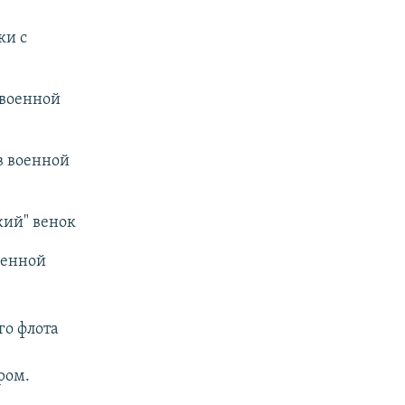
ки с
в военной
 в военной
кий" венок
военной
го флота
ром.