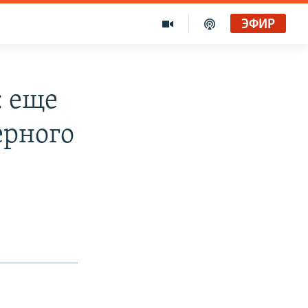
ЭФИР
: еще
ерного