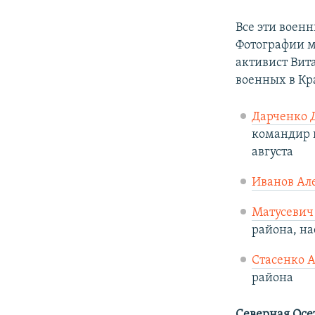
Все эти воен
Фотографии м
активист Вит
военных в Кр
Дарченко 
командир в
августа
Иванов Ал
Матусевич
района, на
Стасенко 
района
Северная Осе