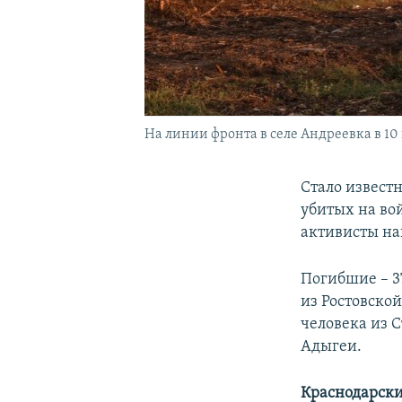
На линии фронта в селе Андреевка в 10 к
Cтало известн
убитых на вой
активисты на
Погибшие – 37
из Ростовской
человека из 
Адыгеи.
Краснодарск