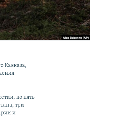
о Кавказа,
онения
етии, по пять
стана, три
арии и