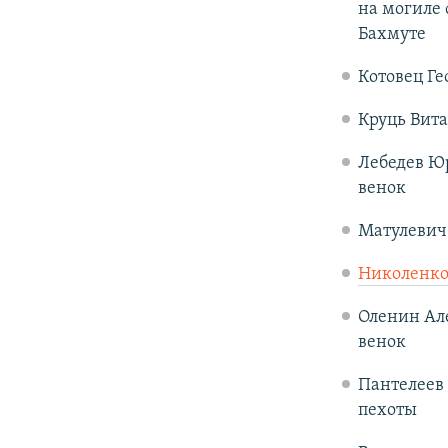
на могиле 
Бахмуте
Котовец Ге
Круць Вита
Лебедев Юр
венок
Матулевич 
Николенко
Оленин Але
венок
Пантелеев 
пехоты