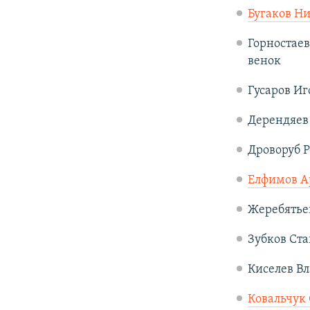
Бугаков Н
Горностаев
венок
Гусаров Иг
Дерендяев 
Дроворуб Р
Елфимов А
Жеребятьев
Зубков Ста
Киселев Вл
Ковальчук