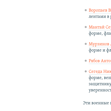
Воропаев 
лентами в 
Мантай Се
форме, фла
Мурзинов 
форме и фл
Рябов Ант
Сегеда Ни
форме, вен
защитнику…
уверенност
Эти военные 