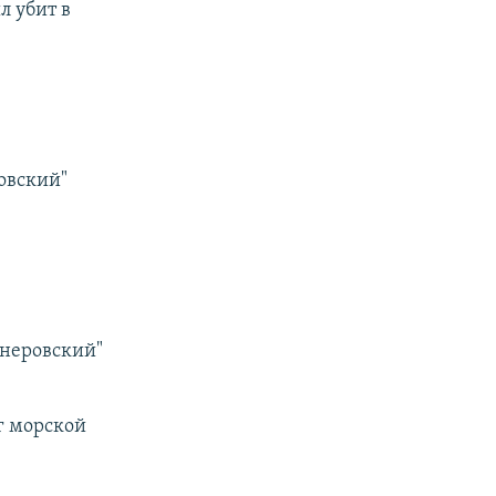
л убит в
ровский"
агнеровский"
аг морской