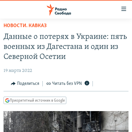
Ссылки
для
упрощенного
НОВОСТИ. КАВКАЗ
ПРОГРАММЫ
доступа
Данные о потерях в Украине: пять
ПОДКАСТЫ
Вернуться
военных из Дагестана и один из
к
АВТОРСКИЕ ПРОЕКТЫ
Северной Осетии
основному
ЦИТАТЫ СВОБОДЫ
содержанию
19 марта 2022
Вернутся
МНЕНИЯ
к
Поделиться
Читать без VPN
КУЛЬТУРА
главной
навигации
IDEL.РЕАЛИИ
Приоритетный источник в Google
Вернутся
КАВКАЗ.РЕАЛИИ
к
СЕВЕР.РЕАЛИИ
поиску
СИБИРЬ.РЕАЛИИ