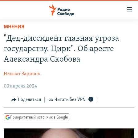
Ссылки
для
упрощенного
МНЕНИЯ
ПРОГРАММЫ
доступа
"Дед-диссидент главная угроза
ПОДКАСТЫ
Вернуться
государству. Цирк". Об аресте
к
АВТОРСКИЕ ПРОЕКТЫ
Александра Скобова
основному
ЦИТАТЫ СВОБОДЫ
содержанию
Ильшат Зарипов
Вернутся
МНЕНИЯ
к
03 апреля 2024
КУЛЬТУРА
главной
навигации
IDEL.РЕАЛИИ
Поделиться
Читать без VPN
Вернутся
КАВКАЗ.РЕАЛИИ
к
Приоритетный источник в Google
СЕВЕР.РЕАЛИИ
поиску
СИБИРЬ.РЕАЛИИ