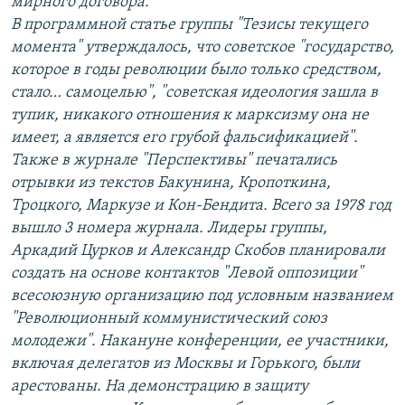
мирного договора.
В программной статье группы "Тезисы текущего
момента" утверждалось, что советское "государство,
которое в годы революции было только средством,
стало… самоцелью", "советская идеология зашла в
тупик, никакого отношения к марксизму она не
имеет, а является его грубой фальсификацией".
Также в журнале "Перспективы" печатались
отрывки из текстов Бакунина, Кропоткина,
Троцкого, Маркузе и Кон-Бендита. Всего за 1978 год
вышло 3 номера журнала. Лидеры группы,
Аркадий Цурков и Александр Скобов планировали
создать на основе контактов "Левой оппозиции"
всесоюзную организацию под условным названием
"Революционный коммунистический союз
молодежи". Накануне конференции, ее участники,
включая делегатов из Москвы и Горького, были
арестованы. На демонстрацию в защиту