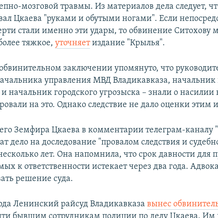
епно-мозговой травмы. Из материалов дела следует, ч
вал Цкаева "руками и обутыми ногами". Если непосре
рти стали именно эти удары, то обвинение Ситохову 
более тяжкое,
уточняет
издание "Крылья".
в обвинительном заключении упомянуто, что руководит
начальника управления МВД Владикавказа, начальник
 и начальник городского угрозыска – знали о насилии
ровали на это. Однако следствие не дало оценки этим 
его Земфира Цкаева в комментарии телеграм-каналу "
ат дело на доследование "провалом следствия и судебно
несколько лет. Она напомнила, что срок давности для 
мых к ответственности истекает через два года. Адвок
вать решение суда.
года Ленинский райсуд Владикавказа
вынес обвинител
ти бывшим сотрудникам полиции по делу Цкаева. Им 