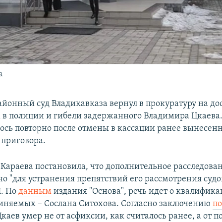
а
йонный суд Владикавказа вернул в прокуратуру на до
х в полиции и гибели задержанного Владимира Цкаева.
ось повторно после отмены в кассации ранее вынесен
приговора.
 Караева постановила, что дополнительное расследова
но "для устранения препятствий его рассмотрения суд
. По
данным
издания "Основа", речь идет о квалифик
виняемых – Сослана Ситохова. Согласно заключению
по
Цкаев умер не от асфиксии, как считалось ранее, а от 