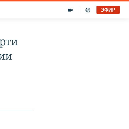
ЭФИР
ерти
тии