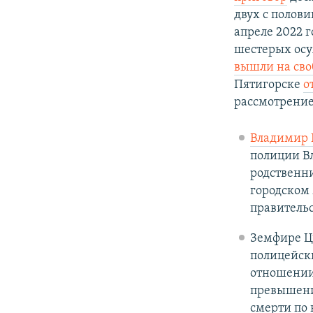
двух с полови
апреле 2022 
шестерых осу
вышли на сво
Пятигорске
о
рассмотрение
Владимир 
полиции Вл
родственни
городском 
правительс
Земфире Ц
полицейски
отношении
превышени
смерти по 