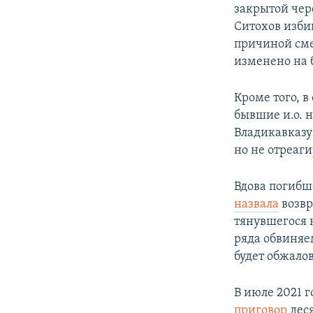
закрытой чер
Ситохов изби
причиной сме
изменено на 
Кроме того, 
бывшие и.о. 
Владикавказу
но не отреаги
Вдова погибш
назвала
возвр
тянувшегося 
ряда обвиняе
будет обжало
В июле 2021 
приговор
деся