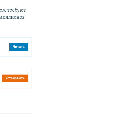
ром требуют
 миллионов
Читать
Установить