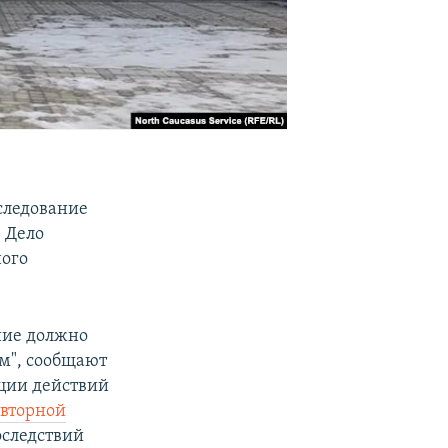
следование
 Дело
ного
ние должно
ом", сообщают
ации действий
вторной
последствий