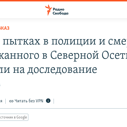
ВКАЗ
о пытках в полиции и см
жанного в Северной Осе
ли на доследование
3
ся
Читать без VPN
сточник в Google