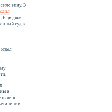
свою вину. В
бодил
. Еще двое
ионный суд в
 отдел
 в
ому
ти.
д
ены в
иняли в
ричинении