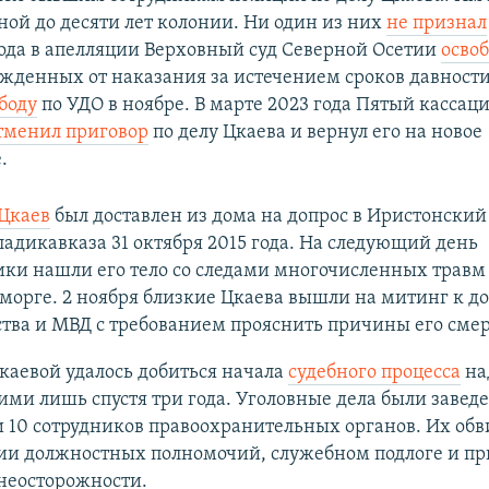
ной до десяти лет колонии. Ни один из них
не признал
года в апелляции Верховный суд Северной Осетии
осво
жденных от наказания за истечением сроков давности
боду
по УДО в ноябре. В марте 2023 года Пятый кассац
тменил приговор
по делу Цкаева и вернул его на новое
.
Цкаев
был доставлен из дома на допрос в Иристонский
адикавказа 31 октября 2015 года. На следующий день
ки нашли его тело со следами многочисленных травм
морге. 2 ноября близкие Цкаева вышли на митинг к д
тва и МВД с требованием прояснить причины его смер
каевой удалось добиться начала
судебного процесса
на
ми лишь спустя три года. Уголовные дела были завед
 10 сотрудников правоохранительных органов. Их обв
и должностных полномочий, служебном подлоге и п
неосторожности.