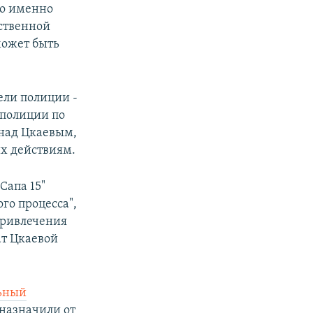
то именно
дственной
может быть
ели полиции -
 полиции по
 над Цкаевым,
их действиям.
Сапа 15"
го процесса",
привлечения
ат Цкаевой
ьный
назначили от