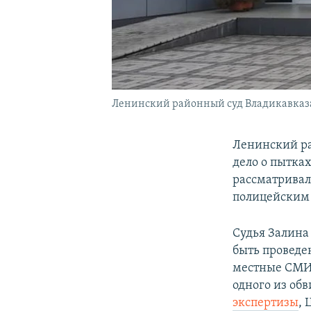
Ленинский районный суд Владикавказ
Ленинский ра
дело о пытка
рассматривал
полицейским 
Судья Залина
быть проведе
местные СМИ
одного из об
экспертизы
, 