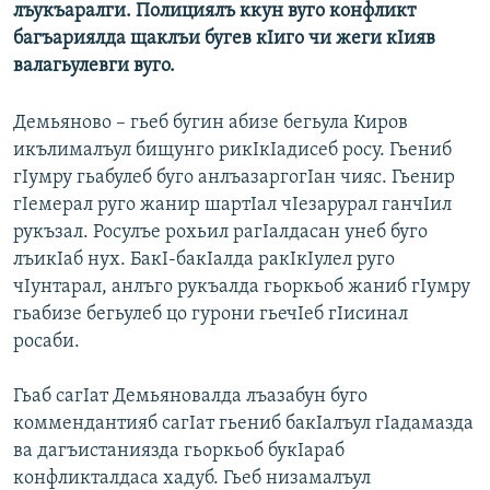
лъукъаралги. Полициялъ ккун вуго конфликт
багъариялда щаклъи бугев кIиго чи жеги кIияв
валагьулевги вуго.
Демьяново – гьеб бугин абизе бегьула Киров
икълималъул бищунго рикIкIадисеб росу. Гьениб
гIумру гьабулеб буго анлъазаргогIан чияс. Гьенир
гIемерал руго жанир шартIал чIезарурал ганчIил
рукъзал. Росулъе рохьил рагIалдасан унеб буго
лъикIаб нух. БакI-бакIалда ракIкIулел руго
чIунтарал, анлъго рукъалда гьоркьоб жаниб гIумру
гьабизе бегьулеб цо гурони гьечIеб гIисинал
росаби.
Гьаб сагIат Демьяновалда лъазабун буго
коммендантияб сагIат гьениб бакIалъул гIадамазда
ва дагъистаниязда гьоркьоб букIараб
конфликталдаса хадуб. Гьеб низамалъул