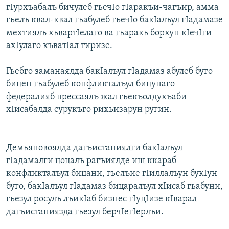
гIурхъабалъ бичулеб гьечIо гIаракъи-чагъир, амма
гьелъ квал-квал гьабулеб гьечIо бакIалъул гIадамазе
мехтиялъ хьвартIелаго ва гьаракь борхун кIечIги
ахIулаго къватIал тиризе.
Гьебго заманаялда бакIалъул гIадамаз абулеб буго
бицен гьабулеб конфликталъул бицунаго
федералияб прессаялъ жал гьекъолдухъаби
хIисабалда сурукъго рихьизарун ругин.
Демьяновоялда дагъистаниялги бакIалъул
гIадамалги цоцалъ рагъиялде иш ккараб
конфликталъул бицани, гьелъие гIиллалъун букIун
буго, бакIалъул гIадамаз бицаралъул хIисаб гьабуни,
гьезул росулъ лъикIаб бизнес гIуцIизе кIварал
дагъистаниязда гьезул берчIегIерлъи.