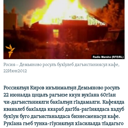
РАСПИСАНИЕ ВЕЩАНИЯ
ПОДПИШИТЕСЬ НА РАССЫЛКУ
СОЦИАЛЬНЫЕ СЕТИ
Росия-- Демьяново росулъ бухlулеб дагъистаниясул кафе,
Все сайты РСЕ/РС
22Июн2012
Россиялъул Киров икълималъул Демьяново росулъ
22 июналда цоцалъ рагъизе ккун вукIана 60гIан
чи-дагъистаниялги бакIалъул гIадамалги. Кафеялда
кваналеб бакIалда ккараб дагIба-рагIиялдаса хадуб
бухIун буго дагъистаналдаса бизнесменасул кафе.
РукIана гьеб тунка-гIусиялъул хIасилалда тIадагьго