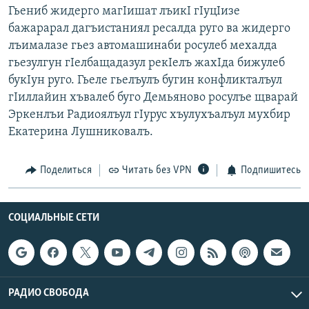
Гьениб жидерго магIишат лъикI гIуцIизе
бажарарал дагъистаниял ресалда руго ва жидерго
лъималазе гьез автомашинаби росулеб мехалда
гьезулгун гIелбащадазул рекIелъ жахIда бижулеб
букIун руго. Гьеле гьелъулъ бугин конфликталъул
гIиллайин хъвалеб буго Демьяново росулъе щварай
Эркенлъи Радиоялъул гIурус хъулухъалъул мухбир
Екатерина Лушниковалъ.
Поделиться
Читать без VPN
Подпишитесь
СОЦИАЛЬНЫЕ СЕТИ
РАДИО СВОБОДА