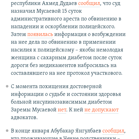
республики Ахмед Дудаев
сообщил
, что суд
назначил Мусаевой 15 суток
административного ареста по обвинению в
нападении и оскорблении полицейского.
Затем
появилась
информация о возбуждении
на нее дела по обвинению в применении
насилия к полицейскому – якобы немолодая
женщина с сахарным диабетом после суток
дороги без медикаментов набросилась на
составлявшего на нее протокол участкового.
С момента похищения достоверной
информации о судьбе и состоянии здоровья
больной инсулинозависимым диабетом
Заремы Мусаевой
нет
. К ней
не допускают
адвокатов.
В конце января Абубакар Янгулбаев
сообщил
,
что проживающие в Чечне родственники –