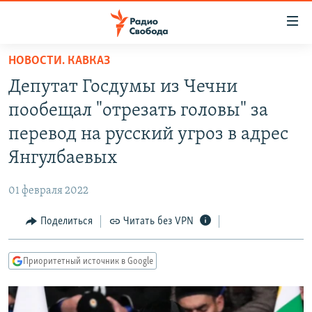
Ссылки
для
упрощенного
НОВОСТИ. КАВКАЗ
ПРОГРАММЫ
доступа
Депутат Госдумы из Чечни
ПОДКАСТЫ
Вернуться
пообещал "отрезать головы" за
к
АВТОРСКИЕ ПРОЕКТЫ
перевод на русский угроз в адрес
основному
ЦИТАТЫ СВОБОДЫ
содержанию
Янгулбаевых
Вернутся
МНЕНИЯ
к
01 февраля 2022
КУЛЬТУРА
главной
Поделиться
Читать без VPN
навигации
IDEL.РЕАЛИИ
Вернутся
КАВКАЗ.РЕАЛИИ
к
Приоритетный источник в Google
СЕВЕР.РЕАЛИИ
поиску
СИБИРЬ.РЕАЛИИ