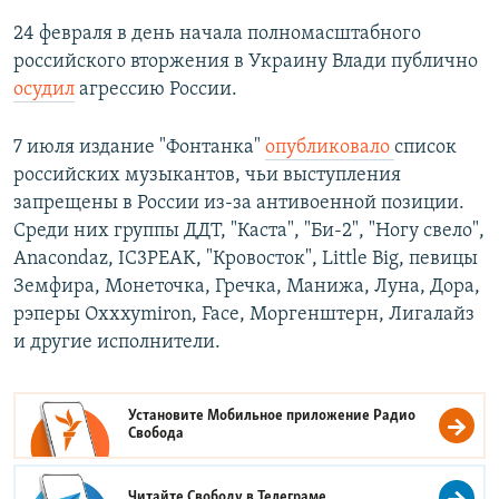
24 февраля в день начала полномасштабного
российского вторжения в Украину Влади публично
осудил
агрессию России.
7 июля издание "Фонтанка"
опубликовало
список
российских музыкантов, чьи выступления
запрещены в России из-за антивоенной позиции.
Среди них группы ДДТ, "Каста", "Би-2", "Ногу свело",
Anacondaz, IC3PEAK, "Кровосток", Little Big, певицы
Земфира, Монеточка, Гречка, Манижа, Луна, Дора,
рэперы Oxxxymiron, Face, Моргенштерн, Лигалайз
и другие исполнители.
Установите Мобильное приложение
Радио
Свобода
Читайте Свободу в
Телеграме