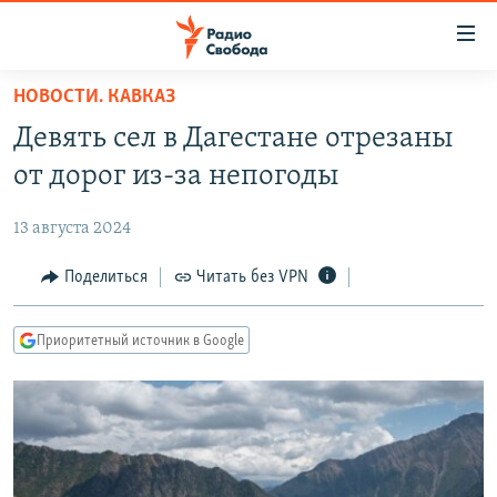
Ссылки
для
упрощенного
НОВОСТИ. КАВКАЗ
ПРОГРАММЫ
доступа
Девять сел в Дагестане отрезаны
ПОДКАСТЫ
Вернуться
от дорог из-за непогоды
к
АВТОРСКИЕ ПРОЕКТЫ
основному
13 августа 2024
ЦИТАТЫ СВОБОДЫ
содержанию
Вернутся
МНЕНИЯ
Поделиться
Читать без VPN
к
КУЛЬТУРА
главной
Приоритетный источник в Google
навигации
IDEL.РЕАЛИИ
Вернутся
КАВКАЗ.РЕАЛИИ
к
СЕВЕР.РЕАЛИИ
поиску
СИБИРЬ.РЕАЛИИ