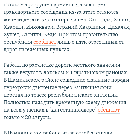
потоками разрушен временный мост. Без
транспортного сообщения из-за этого остаются
жители девяти высокогорных сел: Сантлада, Хонох,
Хварши, Инхоквари, Верхний Хваршини, Цихалак,
Хушет, Саситли, Кеди. При этом правительство
республики
сообщает
лишь о пяти отрезанных от
дорог населенных пунктах.
Работы по расчистке дороги местного значения
также ведутся в Лакском и Тляратинском районах.
В Шамильском районе сошедшие скальные породы
перекрыли движение через Вантляшевский
перевал по трассе республиканского значения.
Полностью наладить временную схему движения
на всех участках в "Дагестанавтодоре"
обещают
только к 20 августа.
В Цумадинском районе из-за селей застряли