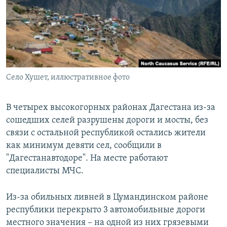
РАСПИСАНИЕ ВЕЩАНИЯ
ПОДПИШИТЕСЬ НА РАССЫЛКУ
СОЦИАЛЬНЫЕ СЕТИ
Село Хушет, иллюстративное фото
В четырех высокогорных районах Дагестана из-за
сошедших селей разрушены дороги и мосты, без
Все сайты РСЕ/РС
связи с остальной республикой остались жители
как минимум девяти сел, сообщили в
"Дагестанавтодоре". На месте работают
специалисты МЧС.
Из-за обильных ливней в Цумандинском районе
республики перекрыто 3 автомобильные дороги
местного значения – на одной из них грязевыми