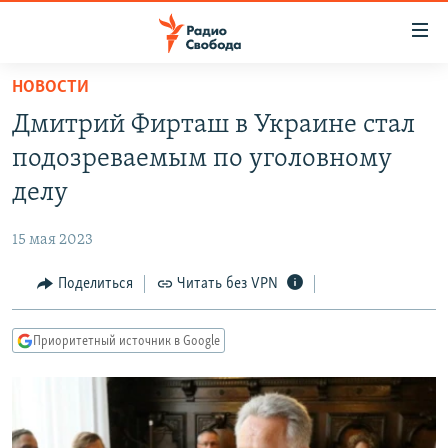
Ссылки
для
упрощенного
НОВОСТИ
ПРОГРАММЫ
доступа
Дмитрий Фирташ в Украине стал
ПОДКАСТЫ
Вернуться
подозреваемым по уголовному
к
АВТОРСКИЕ ПРОЕКТЫ
делу
основному
ЦИТАТЫ СВОБОДЫ
содержанию
15 мая 2023
Вернутся
МНЕНИЯ
к
Поделиться
Читать без VPN
КУЛЬТУРА
главной
навигации
IDEL.РЕАЛИИ
Приоритетный источник в Google
Вернутся
КАВКАЗ.РЕАЛИИ
к
СЕВЕР.РЕАЛИИ
поиску
СИБИРЬ.РЕАЛИИ