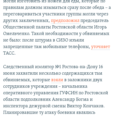
могли изготовить из ножей для еды, которые по
правилам должны изыматься сразу после обеда – а
переговариваться участники группы могли через
других заключенных,
предположил
председатель
Общественной палаты Ростовской области Игорь
Омельченко. Такой необходимости у обвиняемых
не было: после штурма в СИЗО изъяли
запрещенные там мобильные телефоны,
уточняет
ТАСС.
Следственный изолятор №1 Ростова-на-Дону 16
июня захватили несколько содержащихся там
обвиняемых, которые
взяли
в заложники двух
сотрудников учреждения – начальника
оперативного управления ГУФСИН по Ростовской
области подполковник Александр Богма и
инспектора дежурной смены Виктор Кончаков.
Планировавшие ту атаку боевики являлись