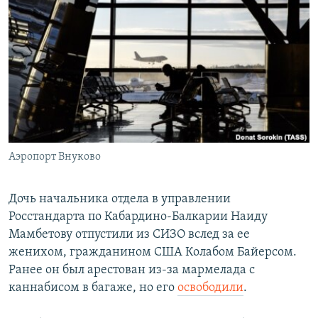
РАСПИСАНИЕ ВЕЩАНИЯ
ПОДПИШИТЕСЬ НА РАССЫЛКУ
СОЦИАЛЬНЫЕ СЕТИ
Аэропорт Внуково
Все сайты РСЕ/РС
Дочь начальника отдела в управлении
Росстандарта по Кабардино-Балкарии Наиду
Мамбетову отпустили из СИЗО вслед за ее
женихом, гражданином США Колабом Байерсом.
Ранее он был арестован из-за мармелада с
каннабисом в багаже, но его
освободили
.