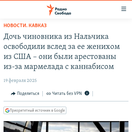
Ссылки
для
упрощенного
НОВОСТИ. КАВКАЗ
ПРОГРАММЫ
доступа
Дочь чиновника из Нальчика
ПОДКАСТЫ
Вернуться
освободили вслед за ее женихом
к
АВТОРСКИЕ ПРОЕКТЫ
из США – они были арестованы
основному
ЦИТАТЫ СВОБОДЫ
содержанию
из-за мармелада с каннабисом
Вернутся
МНЕНИЯ
к
19 февраля 2025
КУЛЬТУРА
главной
Поделиться
Читать без VPN
навигации
IDEL.РЕАЛИИ
Вернутся
КАВКАЗ.РЕАЛИИ
к
Приоритетный источник в Google
СЕВЕР.РЕАЛИИ
поиску
СИБИРЬ.РЕАЛИИ