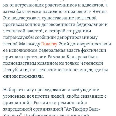
их от встречающих родственников и адвокатов, а
затем фактически насильно отправляют в Чечню.
Это подтверждает существование негласной
противозаконной договоренности федеральной и
чеченской властей, о которой сотрудники
погранслужбы сообщили депортированному
весной Магомеду
Гадаеву
. Этой договоренностью и
ее исполнением федеральная власть фактически
признала претензии Рамзана Кадырова быть
полновластным хозяином не только Чеченской
Республики, но всех этнических чеченцев, где бы
они ни проживали.
Набирает силу преследование и возбуждение
уголовных дел против людей, якобы связанных с
признанной в России экстремистской и
запрещенной организацией "Ат-Такфир Валь-
Хиджра". По обвинению в участии в ней