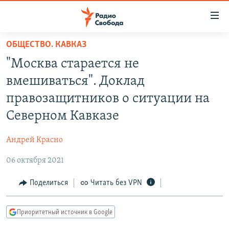
Ссылки
для
упрощенного
ОБЩЕСТВО. КАВКАЗ
ПРОГРАММЫ
доступа
"Москва старается не
ПОДКАСТЫ
Вернуться
вмешиваться". Доклад
к
АВТОРСКИЕ ПРОЕКТЫ
правозащитников о ситуации на
основному
ЦИТАТЫ СВОБОДЫ
содержанию
Северном Кавказе
Вернутся
МНЕНИЯ
к
Андрей Красно
КУЛЬТУРА
главной
06 октября 2021
навигации
IDEL.РЕАЛИИ
Вернутся
КАВКАЗ.РЕАЛИИ
Поделиться
Читать без VPN
к
СЕВЕР.РЕАЛИИ
поиску
Приоритетный источник в Google
СИБИРЬ.РЕАЛИИ