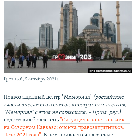
РАСПИСАНИЕ ВЕЩАНИЯ
ПОДПИШИТЕСЬ НА РАССЫЛКУ
СОЦИАЛЬНЫЕ СЕТИ
Все сайты РСЕ/РС
Грозный, 5 октября 2021 г.
Правозащитный центр "Мемориал"
(российские
власти внесли его в список иностранных агентов,
"Мемориал" с этим не согласился. – Прим. ред.)
подготовил бюллетень
"Ситуация в зоне конфликта
на Северном Кавказе: оценка правозащитников.
Лето 2021 года"
. В нем приводятся ключевые