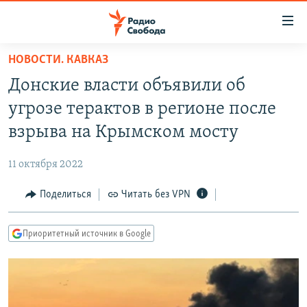
Ссылки
для
упрощенного
НОВОСТИ. КАВКАЗ
ПРОГРАММЫ
доступа
Донские власти объявили об
ПОДКАСТЫ
Вернуться
угрозе терактов в регионе после
к
АВТОРСКИЕ ПРОЕКТЫ
взрыва на Крымском мосту
основному
ЦИТАТЫ СВОБОДЫ
содержанию
11 октября 2022
Вернутся
МНЕНИЯ
к
Поделиться
Читать без VPN
КУЛЬТУРА
главной
навигации
IDEL.РЕАЛИИ
Приоритетный источник в Google
Вернутся
КАВКАЗ.РЕАЛИИ
к
СЕВЕР.РЕАЛИИ
поиску
СИБИРЬ.РЕАЛИИ