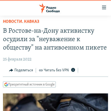
Ссылки
для
упрощенного
НОВОСТИ. КАВКАЗ
ПРОГРАММЫ
доступа
В Ростове-на-Дону активистку
ПОДКАСТЫ
Вернуться
осудили за "неуважение к
к
АВТОРСКИЕ ПРОЕКТЫ
обществу" на антивоенном пикете
основному
ЦИТАТЫ СВОБОДЫ
содержанию
25 февраля 2022
Вернутся
МНЕНИЯ
к
Поделиться
Читать без VPN
КУЛЬТУРА
главной
навигации
IDEL.РЕАЛИИ
Приоритетный источник в Google
Вернутся
КАВКАЗ.РЕАЛИИ
к
СЕВЕР.РЕАЛИИ
поиску
СИБИРЬ.РЕАЛИИ