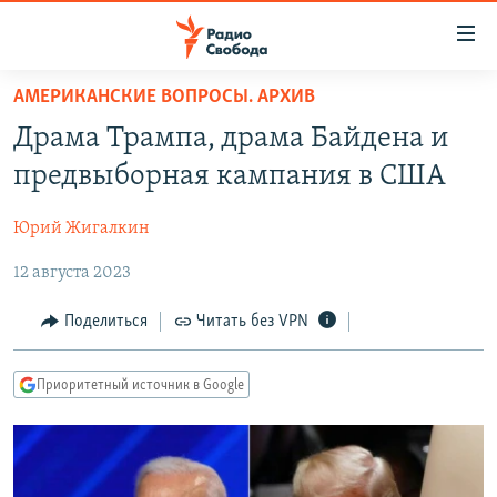
Ссылки
для
упрощенного
АМЕРИКАНСКИЕ ВОПРОСЫ. АРХИВ
ПРОГРАММЫ
доступа
Драма Трампа, драма Байдена и
ПОДКАСТЫ
Вернуться
предвыборная кампания в США
к
АВТОРСКИЕ ПРОЕКТЫ
основному
Юрий Жигалкин
ЦИТАТЫ СВОБОДЫ
содержанию
Вернутся
12 августа 2023
МНЕНИЯ
к
КУЛЬТУРА
Поделиться
Читать без VPN
главной
навигации
IDEL.РЕАЛИИ
Вернутся
Приоритетный источник в Google
КАВКАЗ.РЕАЛИИ
к
СЕВЕР.РЕАЛИИ
поиску
СИБИРЬ.РЕАЛИИ