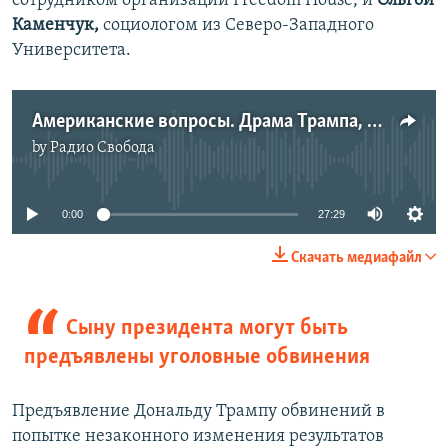
сотрудником организации Freedom House, и
Ольгой
Каменчук,
социологом из Северо-Западного
Университета.
Американские вопросы. Драма Трампа, драма Байдена и предвыборная кампания
by
Радио Свобода
No media source currently available
0:00
27:29
Скачать медиафайл
Сыну президента могут быть
предъявлены уголовные обвинения
Предъявление Дональду Трампу обвинений в
попытке незаконного изменения результатов