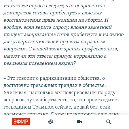
из того же опроса следует, что 16 процентов
демократов готовы прибегнуть к силе для
восстановления права женщин на аборты. И
вообще, если верить опросу, вполне заметный
процент американцев готов прибегнуть к насилию
для утверждения своей правоты по разным
вопросам. С вашей точки зрения профессионала,
имеют ли эти ответы прямую корреляцию с
реальным поведением людей?
– Это говорит о радикализации общества, о
достаточно тревожных трендах в обществе.
Учитывая, насколько мы поляризованы по ряду
вопросов, тут и аборты есть, то, что происходит с
господином Трампом сейчас, не дай бог, если
полыхнет серьезно. Я хочу подчеркнуть еще одну
ЭФИР
вещь: говорить – не значит жениться. Люди
говорят, что они могут это оправдать, но это не