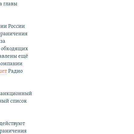
а главы
ии России
ограничения
 за
, обходящих
бавлены ещё
 компании
шет
Радио
санкционный
ный список
 действуют
раничения