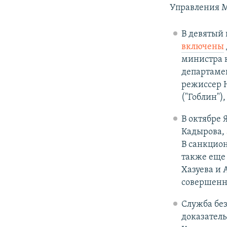
Управления М
В девятый 
включены
министра 
департамен
режиссер 
("Гоблин")
В октябре 
Кадырова, 
В санкцио
также еще
Хазуева и 
совершенн
Служба бе
доказатель