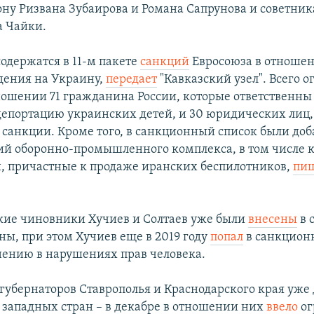
ону Ризвана Зубаирова и Романа Сапрунова и советник
а Чайки.
одержатся в 11-м пакете
санкций
Евросоюза в отношен
адения на Украину,
передает
"Кавказский узел". Всего 
ношении 71 гражданина России, которые ответственны
епортацию украинских детей, и 30 юридических лиц
санкции. Кроме того, в санкционный список были до
ий оборонно-промышленного комплекса, в том числе
н, причастные к продаже иранских беспилотников,
пи
кие чиновники Хучиев и Солтаев уже были
внесены
в 
ны, при этом Хучиев еще в 2019 году
попал
в санкцион
ению в нарушениях прав человека.
губернаторов Ставрополья и Краснодарского края уже
 западных стран – в декабре в отношении них
ввело
ог