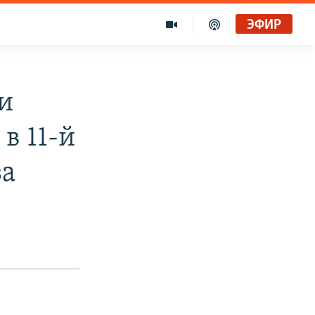
ЭФИР
и
в 11-й
за