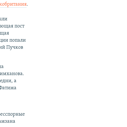
кобритания
.
ыли
ающая пост
ющая
кции попали
ий Пучков
на
лимханова.
едни, а
 Фатима
 бесспорные
амзана