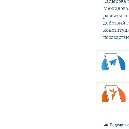
Кадырова 
Межидова.
развязыва
действий 
конституц
последстви
Поделить