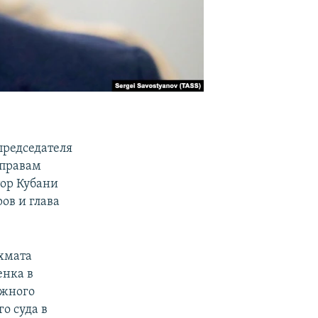
председателя
 правам
тор Кубани
ов и глава
хмата
енка в
Южного
о суда в