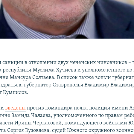
л санкции в отношении двух чеченских чиновников – 
а республики Муслима Хучиева и уполномоченного по
ечне Мансура Солтаева. В список также вошли губерна
дратьев, губернатор Ставрополья Владимир Владимир
т Кумпилов.
ии
введены
против командира полка полиции имени А
ечне Замида Чалаева, уполномоченного по правам реб
бласти Ирины Черкасовой, командующего войсками 
уга Сергея Кузовлева, судей Южного окружного военног