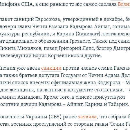
инфина США, а еще раньше то же самое сделала
Вели
пакет санкций Евросоюза, утвержденный в декабре, б
дочери главы Чечни Рамзана Кадырова Айшат, заним
культуры республики, и Карина (Хадижат), возглавля
т дошкольного образования Грозного. Также под сан
Никита Михалков, певец Григорий Лепс, блогер Дмитр
, телеведущий Борис Корчевников и другие.
Япония уже ввела
санкции
против членов семьи Рамза
а также братьев депутата Госдумы от Чечни Адама Де
нный список внесены официальная жена Кадырова – М
 две женщины, названные в документе его женами, –
Аминат Ахмадова. Кроме того, в списке присутствуют
олетние дочери Кадырова – Айшат, Карина и Табарик.
зопасности Украины (СБУ) ранее
заявила
, что собрала
ства военных преступлений со стороны главы Чечни Р