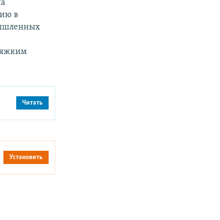
на
ию в
мышленных
тяжким
Читать
Установить