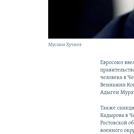
Муслим Хучиев
Евросоюз вве
правительств
человека в Ч
Вениамин Кон
Адыгеи Мура
Также санкц
Кадырова в Ч
Ростовской о
военного окр