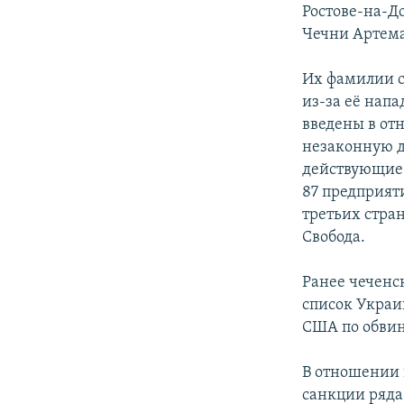
Ростове-на-Д
Чечни Артем
Их фамилии с
из-за её нап
введены в от
незаконную д
действующие 
87 предприят
третьих стра
Свобода.
Ранее чеченс
список Украи
США по обвин
В отношении 
санкции ряда