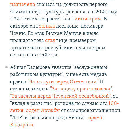
назначена
сначала на должность первого
замминистра культуры региона, а в 2021 году
в 22-летнем возрасте стала
министром
. В
октябре она
заняла
пост вице-премьера
Чечни. Ее муж Висхан Мацуев в июле
прошлого года
стал
вице-премьером
правительства республики и министром
сельского хозяйства.
Айшат Кадырова является "заслуженным
работником культуры", у нее есть медаль
ордена
"За заслуги перед Отечеством"
II
степени, медали
"За защиту прав человека",
"За заслуги перед Чеченской республикой"
, за
"вклад в развитие" региона по случаю его
100-
летия
,
орден Дружбы
от самопровозглашенной
"ДНР" и высшая награда Чечни –
орден
Кадырова
.