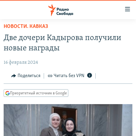
Ссылки
для
упрощенного
НОВОСТИ. КАВКАЗ
ПРОГРАММЫ
доступа
Две дочери Кадырова получили
ПОДКАСТЫ
Вернуться
новые награды
к
АВТОРСКИЕ ПРОЕКТЫ
основному
16 февраля 2024
ЦИТАТЫ СВОБОДЫ
содержанию
Вернутся
МНЕНИЯ
Поделиться
Читать без VPN
к
КУЛЬТУРА
главной
Приоритетный источник в Google
навигации
IDEL.РЕАЛИИ
Вернутся
КАВКАЗ.РЕАЛИИ
к
СЕВЕР.РЕАЛИИ
поиску
СИБИРЬ.РЕАЛИИ