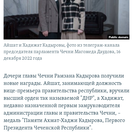
РАСПИСАНИЕ ВЕЩАНИЯ
ПОДПИШИТЕСЬ НА РАССЫЛКУ
СОЦИАЛЬНЫЕ СЕТИ
Айшат и Хадижат Кадыровы, фото из телеграм-канала
председателя парламента Чечни Магомеда Даудова, 16
декабря 2022 года
Все сайты РСЕ/РС
Дочери главы Чечни Рамзана Кадырова получили
новые награды. Айшат, занимающей должность
вице-премьера правительства республики, вручили
высший орден так называемой "ДНР", а Хадижат,
недавно назначенной первым замруководителя
администрации главы и правительства Чечни, –
медаль "Памяти Ахмат-Хаджи Кадырова, Первого
Президента Чеченской Республики".