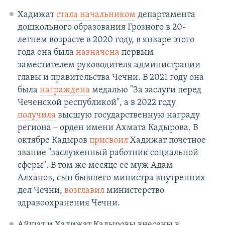
Хадижат
стала начальником
департамента
дошкольного образования Грозного в 20-
летнем возрасте в 2020 году, в январе этого
года она была
назначена
первым
заместителем руководителя администрации
главы и правительства Чечни. В 2021 году она
была
награждена
медалью "За заслуги перед
Чеченской республикой", а в 2022 году
получила
высшую государственную награду
региона – орден имени Ахмата Кадырова. В
октябре Кадыров
присвоил
Хадижат почетное
звание "заслуженный работник социальной
сферы". В том же месяце ее муж Адам
Алханов, сын бывшего министра внутренних
дел Чечни,
возглавил
министерство
здравоохранения Чечни.
Айшат и Хадижат Кадыровы внесены в