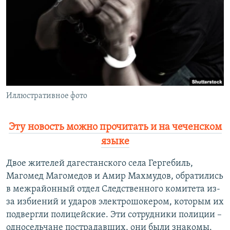
РАСПИСАНИЕ ВЕЩАНИЯ
ПОДПИШИТЕСЬ НА РАССЫЛКУ
СОЦИАЛЬНЫЕ СЕТИ
Иллюстративное фото
Все сайты РСЕ/РС
Эту новость можно прочитать и на чеченском
языке
Двое жителей дагестанского села Гергебиль,
Магомед Магомедов и Амир Махмудов, обратились
в межрайонный отдел Следственного комитета из-
за избиений и ударов электрошокером, которым их
подвергли полицейские. Эти сотрудники полиции –
односельчане пострадавших, они были знакомы.