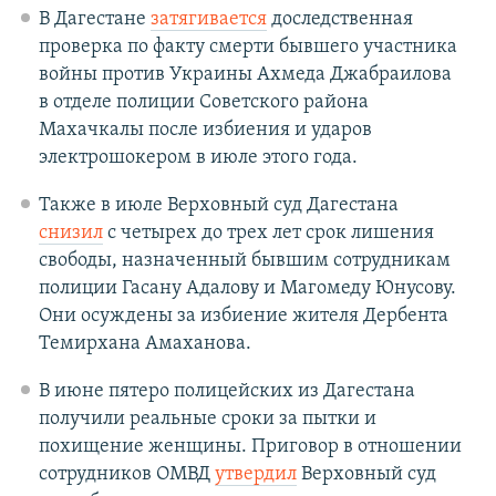
В Дагестане
затягивается
доследственная
проверка по факту смерти бывшего участника
войны против Украины Ахмеда Джабраилова
в отделе полиции Советского района
Махачкалы после избиения и ударов
электрошокером в июле этого года.
Также в июле Верховный суд Дагестана
снизил
с четырех до трех лет срок лишения
свободы, назначенный бывшим сотрудникам
полиции Гасану Адалову и Магомеду Юнусову.
Они осуждены за избиение жителя Дербента
Темирхана Амаханова.
В июне пятеро полицейских из Дагестана
получили реальные сроки за пытки и
похищение женщины. Приговор в отношении
сотрудников ОМВД
утвердил
Верховный суд