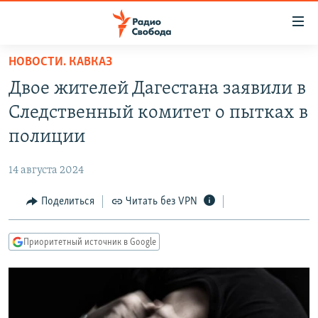
Ссылки
для
упрощенного
НОВОСТИ. КАВКАЗ
ПРОГРАММЫ
доступа
Двое жителей Дагестана заявили в
ПОДКАСТЫ
Вернуться
Следственный комитет о пытках в
к
АВТОРСКИЕ ПРОЕКТЫ
полиции
основному
ЦИТАТЫ СВОБОДЫ
содержанию
14 августа 2024
Вернутся
МНЕНИЯ
к
Поделиться
Читать без VPN
КУЛЬТУРА
главной
навигации
IDEL.РЕАЛИИ
Приоритетный источник в Google
Вернутся
КАВКАЗ.РЕАЛИИ
к
СЕВЕР.РЕАЛИИ
поиску
СИБИРЬ.РЕАЛИИ