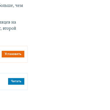
больше, чем
ивцев на
, второй
Установить
Читать