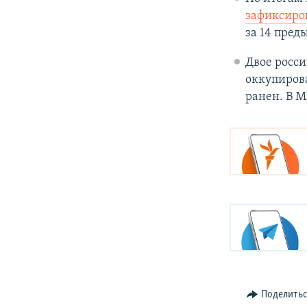
зафиксиро
за 14 пред
Двое росс
оккупиров
ранен. В 
Поделить