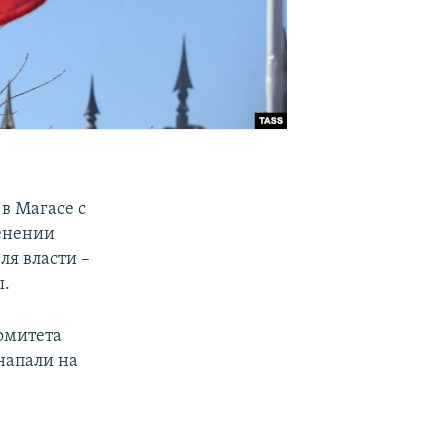
в Магасе с
енении
ля власти –
ы.
омитета
напали на