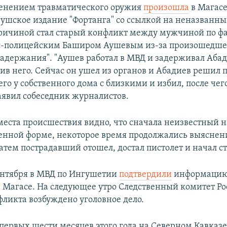
менением травматического оружия
произошла
в Магасе
гушское издание "Фортанга" со ссылкой на неназванн
"причиной стал старый конфликт между мужчиной по 
с-полицейским Баширом Аушевым из-за произошедше
задержания". "Аушев работал в МВД и задерживал Абад
ив него. Сейчас он ушел из органов и Абадиев решил 
го у собственного дома с близкими и избил, после чег
заявил собеседник журналистов.
 места происшествия видно, что сначала неизвестный н
оенной форме, некоторое время продолжались выяснен
атем пострадавший отошел, достал пистолет и начал ст
ентября в МВД по Ингушетии
подтвердили
информацию
в Магасе. На следующее утро Следственный комитет Р
фликта возбуждено уголовное дело.
первых шести месяцев этого года на Северном Кавказе