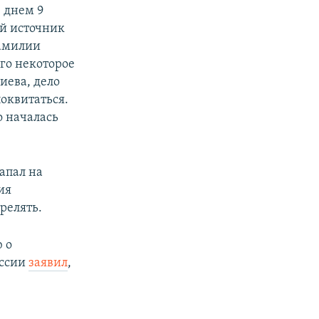
 днем 9
ый источник
фамилии
го некоторое
иева, дело
поквитаться.
о началась
апал на
ия
релять.
 о
оссии
заявил
,