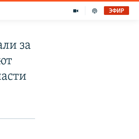
ЭФИР
ли за
яют
ласти