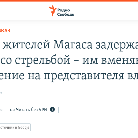
ВКАЗ
 жителей Магаса задержа
 со стрельбой – им вмен
ение на представителя в
5
ся
Читать без VPN
сточник в Google