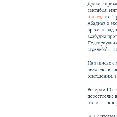
Драка с при
сентября. Ин
пишет
, что 
Абадиев и эк
время назад 
возбудил прот
Подкараулил е
стрельба", – 
На записях с
человека в в
отношений, з
Вечером 10 с
перестрелке 
что из-за кон
По итогам 