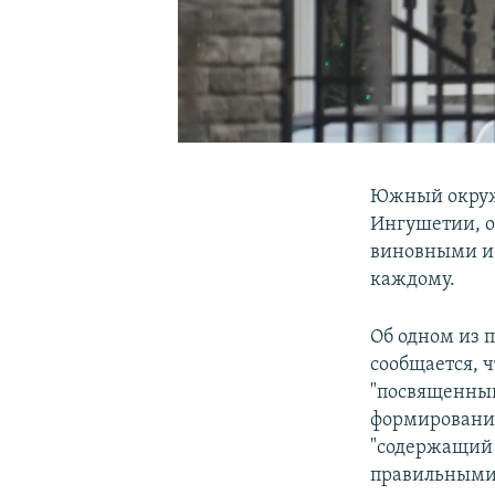
Южный окружн
Ингушетии, о
виновными и 
каждому.
Об одном из 
сообщается, ч
"посвященный
формирований
"содержащий 
правильными