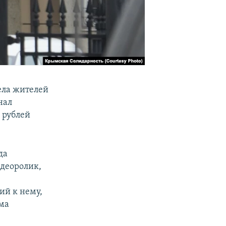
ела жителей
нал
 рублей
да
идеоролик,
ий к нему,
ма