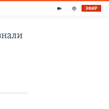
ЭФИР
знали