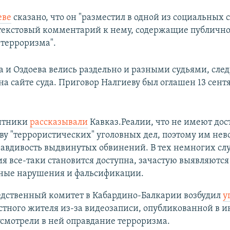
еве
сказано, что он "разместил в одной из социальных 
текстовый комментарий к нему, содержащие публично
 терроризма".
а и Оздоева велись раздельно и разными судьями, след
а сайте суда. Приговор Налгиеву был оглашен 13 сентя
итники
рассказывали
Кавказ.Реалии, что не имеют дос
ву "террористических" уголовных дел, поэтому им не
авдивость выдвинутых обвинений. В тех немногих слу
 все-таки становится доступна, зачастую выявляются
ные нарушения и фальсификации.
едственный комитет в Кабардино-Балкарии возбудил
у
стного жителя из-за видеозаписи, опубликованной в и
смотрели в ней оправдание терроризма.