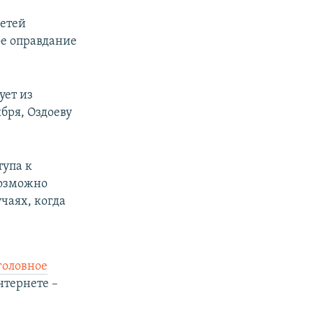
сетей
е оправдание
ует из
бря, Оздоеву
тупа к
возможно
чаях, когда
головное
нтернете –