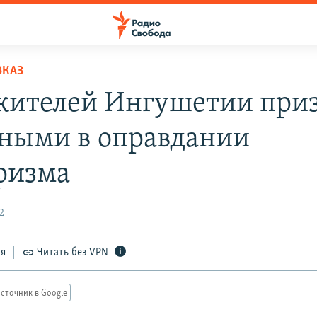
ВКАЗ
жителей Ингушетии при
ными в оправдании
ризма
2
ся
Читать без VPN
сточник в Google