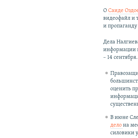
О
Саиде Оздо
видеофайл и 
и пропаганду
Дела Налгиев
информации н
– 14 сентября.
Правозащ
большинст
оценить пр
информация
существен
В июне Сл
дело
на ме
силовики у