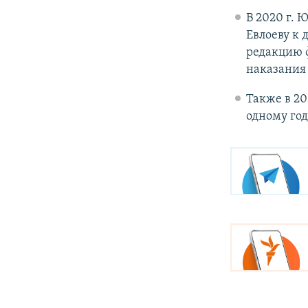
В 2020 г.
Евлоеву к 
редакцию ф
наказания 
Также в 2
одному год