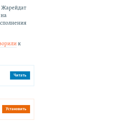
 Жарейдат
 на
исполнения
ворили
к
Читать
Установить