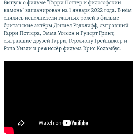
Выпуск о фильме "Гарри Поттер и философский
камень" запланирован на 1 января 2022 года. В нём
снялись исполнители главных ролей в фильме —
британские актёры Дэниел Рэдклифф, сыгравший
Гарри Поттера, Эмма Уотсон и Руперт Гринт,
сыгравшие друзей Гарри, Гермиону Грейнджер и
Рона Уизли и режиссёр фильма Крис Коламбус.