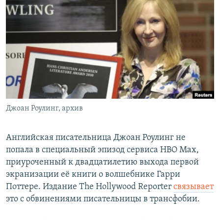
РАСПИСАНИЕ ВЕЩАНИЯ
ПОДПИШИТЕСЬ НА РАССЫЛКУ
СОЦИАЛЬНЫЕ СЕТИ
Джоан Роулинг, архив
Все сайты РСЕ/РС
Английская писательница Джоан Роулинг не
попала в специальный эпизод сервиса HBO Max,
приуроченный к двадцатилетию выхода первой
экранизации её книги о волшебнике Гарри
Поттере. Издание The Hollywood Reporter
связывает
это с обвинениями писательницы в трансфобии.