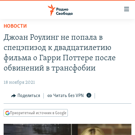
Ссылки
для
упрощенного
НОВОСТИ
ПРОГРАММЫ
доступа
Джоан Роулинг не попала в
ПОДКАСТЫ
Вернуться
спецэпизод к двадцатилетию
к
АВТОРСКИЕ ПРОЕКТЫ
фильма о Гарри Поттере после
основному
ЦИТАТЫ СВОБОДЫ
содержанию
обвинений в трансфобии
Вернутся
МНЕНИЯ
к
18 ноября 2021
КУЛЬТУРА
главной
Поделиться
Читать без VPN
навигации
IDEL.РЕАЛИИ
Вернутся
КАВКАЗ.РЕАЛИИ
к
Приоритетный источник в Google
СЕВЕР.РЕАЛИИ
поиску
СИБИРЬ.РЕАЛИИ