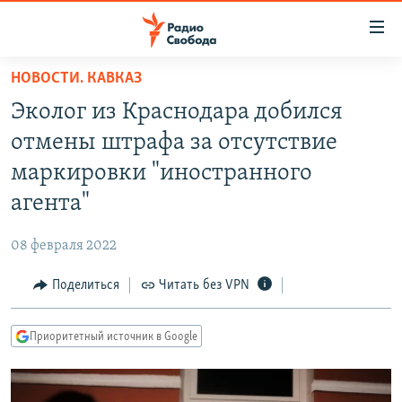
Ссылки
для
упрощенного
НОВОСТИ. КАВКАЗ
ПРОГРАММЫ
доступа
Эколог из Краснодара добился
ПОДКАСТЫ
Вернуться
отмены штрафа за отсутствие
к
АВТОРСКИЕ ПРОЕКТЫ
маркировки "иностранного
основному
ЦИТАТЫ СВОБОДЫ
содержанию
агента"
Вернутся
МНЕНИЯ
к
08 февраля 2022
КУЛЬТУРА
главной
Поделиться
Читать без VPN
навигации
IDEL.РЕАЛИИ
Вернутся
КАВКАЗ.РЕАЛИИ
к
Приоритетный источник в Google
СЕВЕР.РЕАЛИИ
поиску
СИБИРЬ.РЕАЛИИ