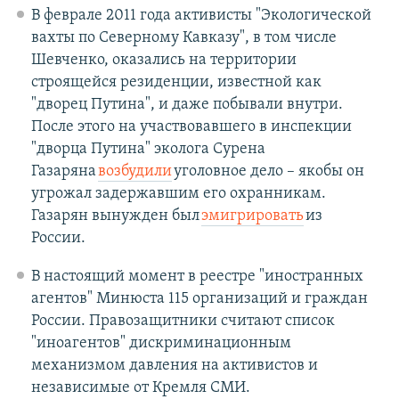
В феврале 2011 года активисты "Экологической
вахты по Северному Кавказу", в том числе
Шевченко, оказались на территории
строящейся резиденции, известной как
"дворец Путина", и даже побывали внутри.
После этого на участвовавшего в инспекции
"дворца Путина" эколога Сурена
Газаряна
возбудили
уголовное дело – якобы он
угрожал задержавшим его охранникам.
Газарян вынужден был
эмигрировать
из
России.
В настоящий момент в реестре "иностранных
агентов" Минюста 115 организаций и граждан
России. Правозащитники считают список
"иноагентов" дискриминационным
механизмом давления на активистов и
независимые от Кремля СМИ.