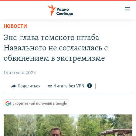
Ссылки
для
упрощенного
НОВОСТИ
ПРОГРАММЫ
доступа
Экс-глава томского штаба
ПОДКАСТЫ
Вернуться
Навального не согласилась с
к
АВТОРСКИЕ ПРОЕКТЫ
обвинением в экстремизме
основному
ЦИТАТЫ СВОБОДЫ
содержанию
15 августа 2023
Вернутся
МНЕНИЯ
к
Поделиться
Читать без VPN
КУЛЬТУРА
главной
навигации
IDEL.РЕАЛИИ
Приоритетный источник в Google
Вернутся
КАВКАЗ.РЕАЛИИ
к
СЕВЕР.РЕАЛИИ
поиску
СИБИРЬ.РЕАЛИИ